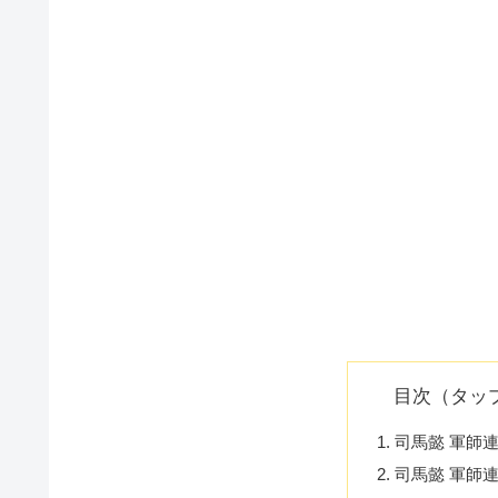
目次（タッ
司馬懿 軍師連
司馬懿 軍師連