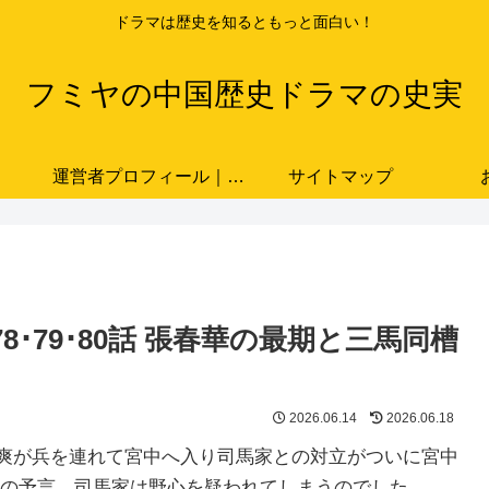
ドラマは歴史を知るともっと面白い！
フミヤの中国歴史ドラマの史実
運営者プロフィール｜ドラマと史実をつなぐ歴史ブロガー「フミヤ」
サイトマップ
･78･79･80話 張春華の最期と三馬同槽
2026.06.14
2026.06.18
では、曹爽が兵を連れて宮中へ入り司馬家との対立がついに宮中
の予言。司馬家は野心を疑われてしまうのでした。