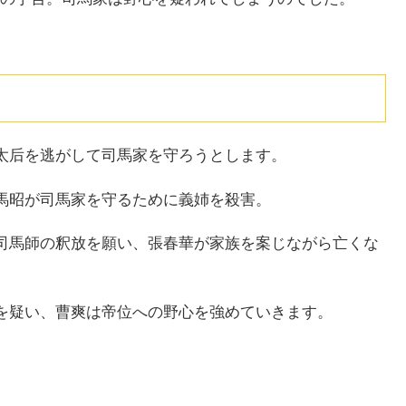
が太后を逃がして司馬家を守ろうとします。
司馬昭が司馬家を守るために義姉を殺害。
ら司馬師の釈放を願い、張春華が家族を案じながら亡くな
家を疑い、曹爽は帝位への野心を強めていきます。