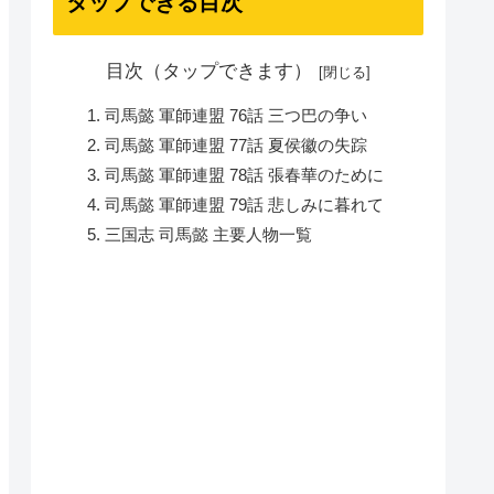
タップできる目次
目次（タップできます）
司馬懿 軍師連盟 76話 三つ巴の争い
司馬懿 軍師連盟 77話 夏侯徽の失踪
司馬懿 軍師連盟 78話 張春華のために
司馬懿 軍師連盟 79話 悲しみに暮れて
三国志 司馬懿 主要人物一覧