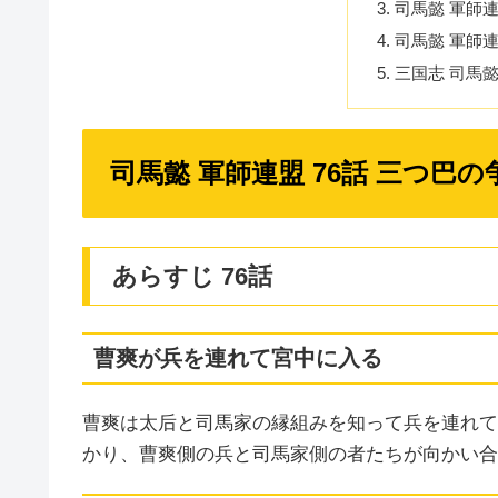
司馬懿 軍師連
司馬懿 軍師連
三国志 司馬
司馬懿 軍師連盟 76話 三つ巴の
あらすじ 76話
曹爽が兵を連れて宮中に入る
曹爽は太后と司馬家の縁組みを知って兵を連れて
かり、曹爽側の兵と司馬家側の者たちが向かい合