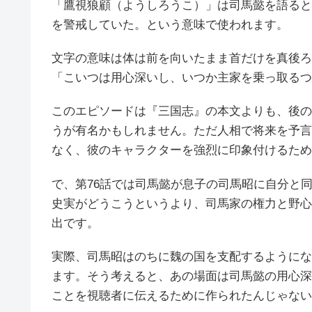
「鷹視狼顧（ようしろうこ）」は司馬懿を語ると
を警戒していた。という意味で使われます。
文字の意味は体は前を向いたまま首だけを真後ろ
「こいつは用心深いし、いつか主家を乗っ取るつ
このエピソードは『三国志』の本文よりも、後の
うが有名かもしれません。ただ人相で将来を予言
なく、彼のキャラクターを強烈に印象付けるため
で、第76話では司馬懿が息子の司馬昭に自分と
史実がどうこうというより、司馬家の権力と野心
出です。
実際、司馬昭はのちに魏の国を支配するようにな
ます。そう考えると、あの場面は司馬懿の用心深
ことを視聴者に伝えるために作られたんじゃない