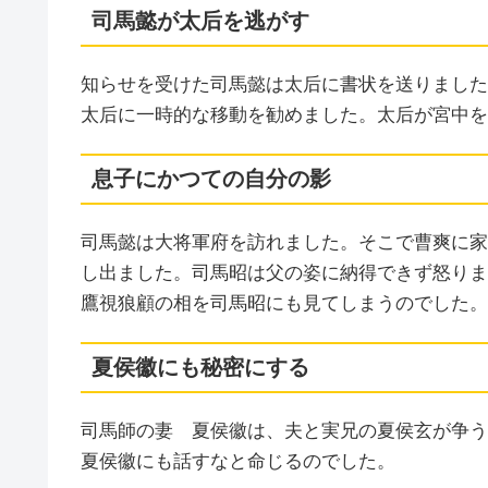
司馬懿が太后を逃がす
知らせを受けた司馬懿は太后に書状を送りました
太后に一時的な移動を勧めました。太后が宮中を
息子にかつての自分の影
司馬懿は大将軍府を訪れました。そこで曹爽に家
し出ました。司馬昭は父の姿に納得できず怒りま
鷹視狼顧の相を司馬昭にも見てしまうのでした。
夏侯徽にも秘密にする
司馬師の妻 夏侯徽は、夫と実兄の夏侯玄が争う
夏侯徽にも話すなと命じるのでした。