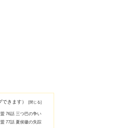
プできます）
盟 76話 三つ巴の争い
盟 77話 夏侯徽の失踪