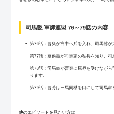
司馬懿 軍師連盟 76～79話の内容
第76話：曹爽が宮中へ兵を入れ、司馬懿
第77話：夏侯徽が司馬家の私兵を知り、
第78話：司馬懿が曹爽に屈辱を受けなが
ります。
第79話：曹芳は三馬同槽を口にして司馬
他のエピソードを見たい方は