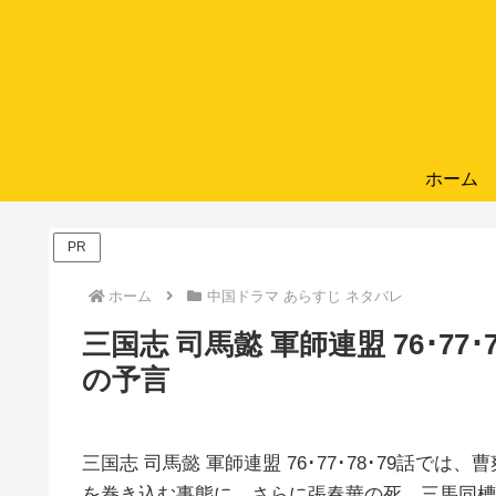
ホーム
PR
ホーム
中国ドラマ あらすじ ネタバレ
三国志 司馬懿 軍師連盟 76･77
の予言
三国志 司馬懿 軍師連盟 76･77･78･79話
を巻き込む事態に。さらに張春華の死、三馬同槽