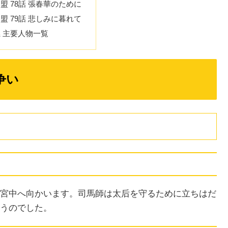
盟 78話 張春華のために
盟 79話 悲しみに暮れて
懿 主要人物一覧
争い
宮中へ向かいます。司馬師は太后を守るために立ちはだ
うのでした。