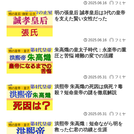
フミヤ
2025.06.16
明の張皇后 誠孝皇后は3代の皇帝
明の皇后･側室･公主
を支えた賢い女性だった
フミヤ
2025.06.16
朱高熾の皇太子時代：永楽帝の重
明の皇帝・皇子
圧と苦悩 靖難の変での活躍
フミヤ
2025.05.31
洪熙帝 朱高熾の死因は病死？毒
明の皇帝・皇子
殺？短命皇帝の謎を徹底解説
フミヤ
2025.05.31
洪熙帝 朱高熾：短命ながら明を
明の皇帝・皇子
救った仁君の功績と生涯