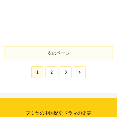
次のページ
次
1
2
3
へ
フミヤの中国歴史ドラマの史実