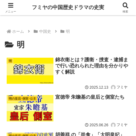
ドラマは歴史を知るともっと面白い！
フミヤの中国歴史ドラマの史実
メニュー
検索
ホーム
中国史
明
明
錦衣衛とは？護衛・捜査・逮捕ま
明
で行い恐れられた理由を分かりや
すく解説
フミヤ
2025.12.13
宣徳帝 朱瞻基の皇后と側室たち
明の皇后･側室･公主
フミヤ
2025.06.26
胡善祥 の「尚食」「大明皇妃」
明の皇后･側室･公主