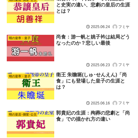
と史実の違い、悲劇の皇后の生涯
とは？
フミヤ
2025.06.24
尚食：游一帆と姚子衿は結局どう
明の皇帝・皇子
なったのか？悲しい最後
フミヤ
2025.06.23
衛王 朱瞻埏(しゅ･せんえん)「尚
明の皇帝・皇子
食」にも登場した皇子の生涯と
は？
フミヤ
2025.06.16
郭貴妃の生涯：殉葬の悲劇と「尚
明の皇后･側室･公主
食」での描かれ方の違い