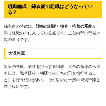
組織編成：錦衣衛の組織はどうなってい
る？
錦衣衛の特徴は、
護衛の部隊
と
捜査・拘禁の系統
が、
同じ組織の中に入っている点です。主な内部の部署は
次の通りです。
大漢将軍
皇帝の護衛、儀仗を担当する部署。皇帝の命令の伝達
も担当。職掌廷杖（朝廷で杖打ちの刑を執行するこ
と）を行う権限があり。それ以外は一般の警備部隊と
同じ役目です。