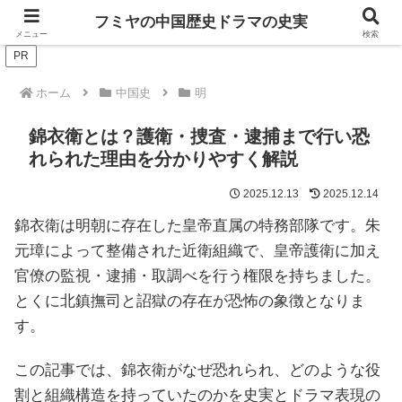
ドラマは歴史を知るともっと面白い！
フミヤの中国歴史ドラマの史実
メニュー
検索
PR
ホーム
中国史
明
錦衣衛とは？護衛・捜査・逮捕まで行い恐
れられた理由を分かりやすく解説
2025.12.13
2025.12.14
錦衣衛は明朝に存在した皇帝直属の特務部隊です。朱
元璋によって整備された近衛組織で、皇帝護衛に加え
官僚の監視・逮捕・取調べを行う権限を持ちました。
とくに北鎮撫司と詔獄の存在が恐怖の象徴となりま
す。
この記事では、錦衣衛がなぜ恐れられ、どのような役
割と組織構造を持っていたのかを史実とドラマ表現の