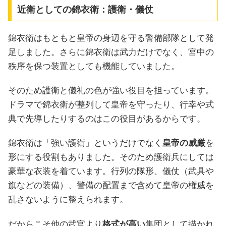
近衛としての錦衣衛：護衛・儀仗
錦衣衛はもともと皇帝の身辺を守る警備部隊として発
足しました。さらに錦衣衛は武力だけでなく、宮中の
秩序を保つ装置としても機能していました。
そのため護衛と儀礼の色が強い役目を担っています。
ドラマで錦衣衛が整列して皇帝を守ったり、行幸や式
典で先導したりするのはこの役目があるからです。
錦衣衛は「強い護衛」というだけでなく
皇帝の威厳
を
形にする役割もありました。そのため護衛兵にしては
豪華な衣装を着ています。行列の隊形、儀仗（武具や
旗などの装備）、警備の配置まで含めて皇帝の権威を
乱さないように整えられます。
だからこそ他の武官より
格式が高い
集団として描かれ