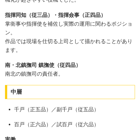
指揮同知（従三品）・指揮僉事（正四品）
掌衛事や指揮使を補佐し実際の運用に関わるポジショ
ン。
作品では現場を仕切る上司として描かれることがあり
ます。
南・北鎮撫司 鎮撫使（従四品）
南北の鎮撫司の責任者。
中層
千戸（正五品）／副千戸（従五品）
百戸（正六品）／試百戸（従六品）
実働