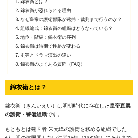
錦衣衛とは？
錦衣衛が恐れられる理由
なぜ皇帝の護衛部隊が逮捕・裁判まで行うのか？
組織編成：錦衣衛の組織はどうなっている？
地位・階級：錦衣衛の序列
錦衣衛は時期で性格が変わる
史実とドラマ演出の違い
錦衣衛のよくある質問（FAQ）
錦衣衛とは？
錦衣衛（きんいえい）は明朝時代に存在した
皇帝直属
の護衛・警備組織
です。
もともとは建国者 朱元璋の護衛を務める組織でした
が、明の建国間もない洪武15年（1382年）にそれまで