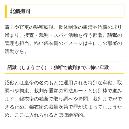
北鎮撫司
藩王や官吏の秘密監視、反体制派の粛清や汚職の取り
締まり、捜査・裁判・スパイ活動を行う部署。
詔獄
の
管理も担当。怖い錦衣衛のイメージは主にこの部署の
活動から。
詔獄（しょうごく）：独断で裁判まで…怖い牢獄
詔獄とは皇帝の名のもとに運用される特別な牢獄。取
調べや拘束、裁判が通常の司法ルートとは別枠で進み
ます。錦衣衛の独断で取り調べや拷問、裁判までがで
きるため。錦衣衛の裁量次第で罪が決まってしまうた
め、ここに入れられるとほぼ絶望的。