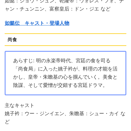
如懿：ジョウ・シュン、乾隆帝：ウォレス・フォ、チ
ャン・チュンニン、富察皇后：ドン・ジエ など
如懿伝 キャスト・登場人物
尚食
あらすじ: 明の永楽帝時代、宮廷の食を司る
「尚食局」に入った姚子衿が、料理の才能を活
かし、皇帝・朱瞻基の心を掴んでいく。美食と
陰謀、そして愛憎が交錯する宮廷ドラマ。
主なキャスト
姚子衿：ウー・ジンイエン、朱瞻基：シュー・カイ な
ど