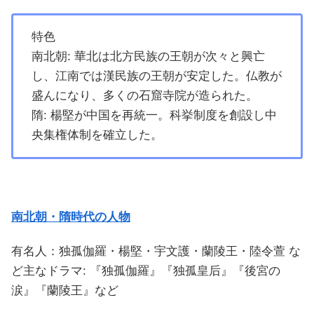
特色
南北朝: 華北は北方民族の王朝が次々と興亡
し、江南では漢民族の王朝が安定した。仏教が
盛んになり、多くの石窟寺院が造られた。
隋: 楊堅が中国を再統一。科挙制度を創設し中
央集権体制を確立した。
南北朝・隋時代の人物
有名人：独孤伽羅・楊堅・宇文護・蘭陵王・陸令萱 な
ど主なドラマ: 『独孤伽羅』『独孤皇后』『後宮の
涙』『蘭陵王』など