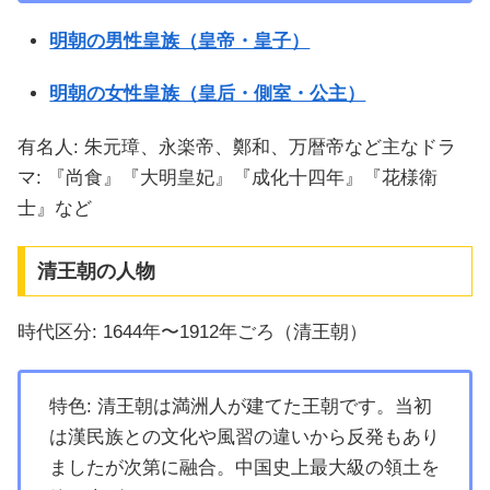
明朝の男性皇族（皇帝・皇子）
明朝の女性皇族（皇后・側室・公主）
有名人: 朱元璋、永楽帝、鄭和、万暦帝など主なドラ
マ: 『尚食』『大明皇妃』『成化十四年』『花様衛
士』など
清王朝の人物
時代区分: 1644年〜1912年ごろ（清王朝）
特色: 清王朝は満洲人が建てた王朝です。当初
は漢民族との文化や風習の違いから反発もあり
ましたが次第に融合。中国史上最大級の領土を