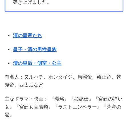
築き上げました。
清の皇帝たち
皇子・清の男性皇族
清の皇后・側室・公主
有名人：ヌルハチ、ホンタイジ、康熙帝、雍正帝、乾
隆帝、西太后など
主なドラマ・映画： 『瓔珞』『如懿伝』『宮廷の諍い
女』『宮廷女官若曦』『ラストエンペラー』『蒼穹の
昴』