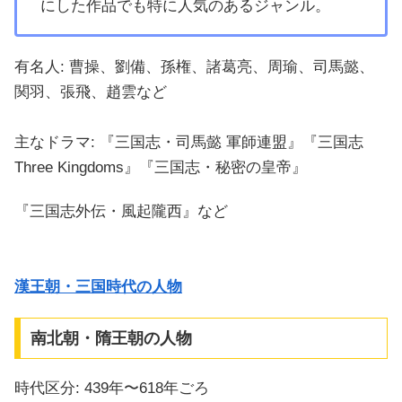
にした作品でも特に人気のあるジャンル。
有名人: 曹操、劉備、孫権、諸葛亮、周瑜、司馬懿、
関羽、張飛、趙雲など
主なドラマ: 『三国志・司馬懿 軍師連盟』『三国志
Three Kingdoms』『三国志・秘密の皇帝』
『三国志外伝・風起隴西』など
漢王朝・三国時代の人物
南北朝・隋王朝の人物
時代区分: 439年〜618年ごろ