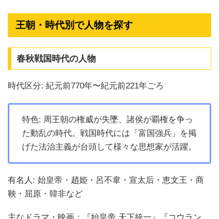
王朝・時代別で人物を探す
春秋戦国時代の人物
時代区分: 紀元前770年〜紀元前221年ごろ
特色: 周王朝の権威が失墜、諸侯が覇権を争っ
た動乱の時代。戦国時代には「富国強兵」を掲
げた法治主義が台頭して様々な思想家が活躍。
有名人: 始皇帝・趙姫・呂不韋・宣太后・恵文王・商
鞅・屈原・韓非など
主なドラマ・映画：『始皇帝 天下統一』『コウラン