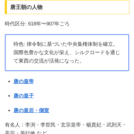
唐王朝の人物
時代区分: 618年〜907年ごろ
特色: 律令制に基づいた中央集権体制を確立。
国際色豊かな文化が栄え、シルクロードを通じ
て東西の交流が活発になった。
唐の皇帝
唐の皇子
唐の皇后・側室
有名人：李渕・李世民・玄宗皇帝・楊貴妃・武則天・
高宗・裴行倹 など