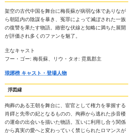
架空の古代中国を舞台に梅長蘇が病弱な体でありなが
ら朝廷内の陰謀を暴き、冤罪によって滅ぼされた一族
の復讐を果たす物語。緻密な伏線と知略に満ちた展開
が評価され多くのファンを魅了。
主なキャスト
フー・ゴー: 梅長蘇、リウ・タオ: 霓凰郡主
琅琊榜 キャスト・登場人物
浮図縁
殉葬のある王朝を舞台に、宦官として権力を掌握する
肖鐸と先帝の妃となるものの、殉葬から逃れた歩音楼
の運命の出会いを描いた物語。互いに利用し合う関係
から真実の愛へと変わっていく禁じられたロマンスが