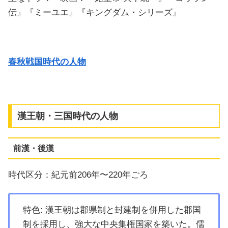
伝』『ミーユエ』『キングダム・シリーズ』
春秋戦国時代の人物
漢王朝・三国時代の人物
前漢・後漢
時代区分：紀元前206年〜220年ごろ
特色: 漢王朝は郡県制と封建制を併用した郡国
制を採用し、強大な中央集権国家を築いた。儒