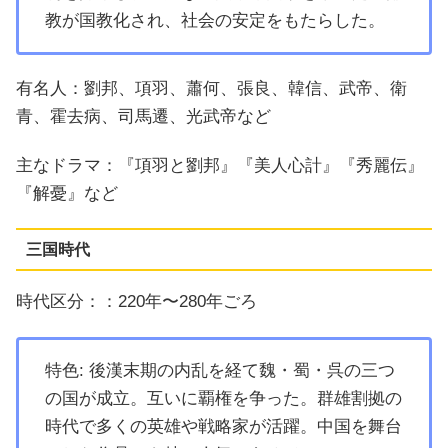
教が国教化され、社会の安定をもたらした。
有名人：劉邦、項羽、蕭何、張良、韓信、武帝、衛
青、霍去病、司馬遷、光武帝など
主なドラマ：『項羽と劉邦』『美人心計』『秀麗伝』
『解憂』など
三国時代
時代区分：：220年〜280年ごろ
特色: 後漢末期の内乱を経て魏・蜀・呉の三つ
の国が成立。互いに覇権を争った。群雄割拠の
時代で多くの英雄や戦略家が活躍。中国を舞台