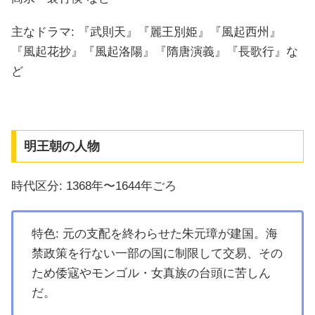
主なドラマ: 『武則天』『麗王別姫』『風起西州』
『風起花抄』『風起洛陽』『隋唐演義』『長歌行』な
ど
明王朝の人物
時代区分: 1368年〜1644年ごろ
特色: 元の支配を終わらせた朱元璋が建国。海
禁政策を行ない一部の国に制限して交易、その
ため倭寇やモンゴル・女真族の台頭に苦しん
だ。