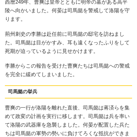
西暦249年、曹爽は皇帝とともに明帝の墓がある高平
陵へ向かいました。何晏は司馬懿を警戒して洛陽を守
ります。
荊州刺史の李勝は赴任前に司馬懿の邸宅を訪ねまし
た。司馬懿は目がかすみ、耳も遠くなったふりをして
死期が迫っているように見せかけます。
李勝からこの報告を受けた曹爽たちは司馬懿への警戒
を完全に緩めてしまいました。
司馬懿の挙兵
曹爽の一行が洛陽を離れた直後、司馬懿は蒋済らを集
めて政変の計画を実行に移します。司馬懿は兵を率い
て洛陽の武器庫を急襲しました。何晏が配置した兵た
ちは司馬懿の軍勢の勢いに負けてろくな抵抗ができま