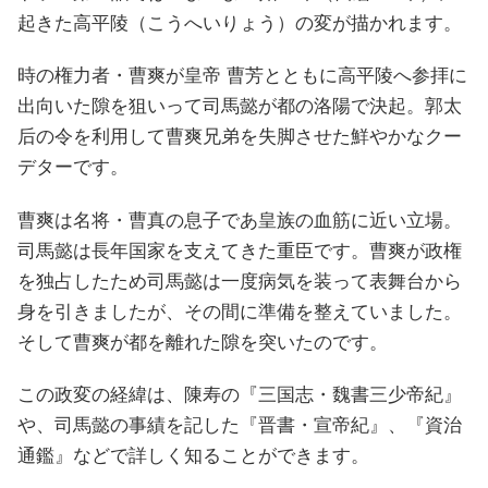
起きた高平陵（こうへいりょう）の変が描かれます。
時の権力者・曹爽が皇帝 曹芳とともに高平陵へ参拝に
出向いた隙を狙いって司馬懿が都の洛陽で決起。郭太
后の令を利用して曹爽兄弟を失脚させた鮮やかなクー
デターです。
曹爽は名将・曹真の息子であ皇族の血筋に近い立場。
司馬懿は長年国家を支えてきた重臣です。曹爽が政権
を独占したため司馬懿は一度病気を装って表舞台から
身を引きましたが、その間に準備を整えていました。
そして曹爽が都を離れた隙を突いたのです。
この政変の経緯は、陳寿の『三国志・魏書三少帝紀』
や、司馬懿の事績を記した『晋書・宣帝紀』、『資治
通鑑』などで詳しく知ることができます。