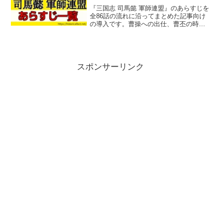
『三国志 司馬懿 軍師連盟』のあらすじを
全86話の流れに沿ってまとめた記事向け
の導入です。曹操への出仕、曹丕の時
代、諸葛亮登場以降の見どころまで追え
ます。
スポンサーリンク