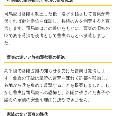
司馬懿の条件提示と蒋済の使者派遣
司馬懿は洛陽を制圧した後、洛水を指さして曹爽が降
伏すれば命と爵位を保証し、兵権のみを剥奪すると宣
言します。司馬懿はこの誓いをもとに、曹爽の旧知の
臣である蒋済を使者として曹爽のもとへ派遣しまし
た。
曹爽の迷いと許都遷都案の拒絶
高平陵で洛陽占拠の知らせを受けた曹爽は驚愕しま
す。側近の丁謐は皇帝の曹芳を連れて許都へ移動し、
各地から兵を集めて反撃することを提案しました。し
かし曹爽は司馬懿への恐怖と、洛陽に残された妻子や
諸将の家族の安全を理由に決断できません。
家族の文と曹爽の降伏