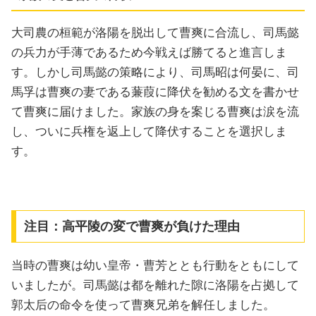
大司農の桓範が洛陽を脱出して曹爽に合流し、司馬懿
の兵力が手薄であるため今戦えば勝てると進言しま
す。しかし司馬懿の策略により、司馬昭は何晏に、司
馬孚は曹爽の妻である蒹葭に降伏を勧める文を書かせ
て曹爽に届けました。家族の身を案じる曹爽は涙を流
し、ついに兵権を返上して降伏することを選択しま
す。
注目：高平陵の変で曹爽が負けた理由
当時の曹爽は幼い皇帝・曹芳ととも行動をともにして
いましたが。司馬懿は都を離れた隙に洛陽を占拠して
郭太后の命令を使って曹爽兄弟を解任しました。