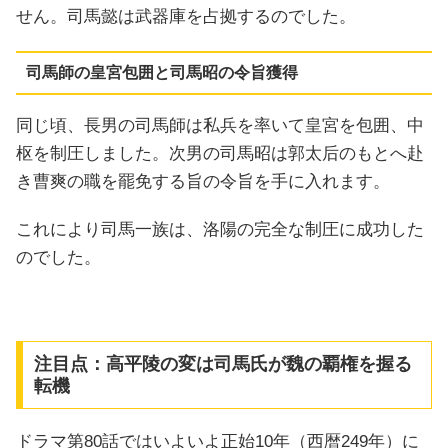
せん。司馬懿は武器庫を占拠するのでした。
司馬師の皇宮包囲と司馬昭の令旨獲得
同じ頃、長男の司馬師は私兵を率いて皇宮を包囲、中
枢を制圧しました。次男の司馬昭は郭太后のもとへ赴
き曹爽の職を罷免する旨の令旨を手に入れます。
これにより司馬一族は、洛陽の完全な制圧に成功した
のでした。
注目点：高平陵の変は司馬氏が魏の覇権を握る
転機
ドラマ第80話ではいよいよ正始10年（西暦249年）に