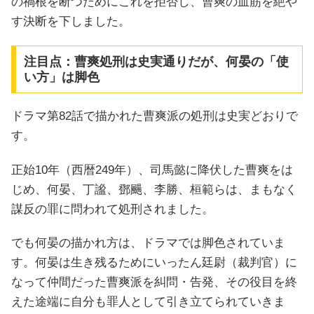
の禍根を断つためにこれを拒否し、曹爽の血筋を絶や
す決断を下しました。
注目点：曹爽処刑は史実通りだが、何晏の「使
い方」は脚色
ドラマ第82話で描かれた曹爽派の処刑は史実どおりで
す。
正始10年（西暦249年）、司馬懿に降伏した曹爽をは
じめ、何晏、丁謐、鄧颺、李勝、桓範らは、まもなく
謀反の罪に問われて処刑されました。
でも何晏の描かれ方は、ドラマでは脚色されていま
す。何晏は生き残るためにいったん廷尉（裁判官）に
なって仲間だった曹爽派を糾問・告発、その役目を終
えた途端に自分も罪人として引き立てられていきま