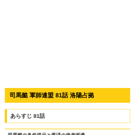
司馬懿 軍師連盟 81話 洛陽占拠
あらすじ 81話