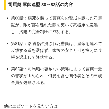
司馬懿 軍師連盟 80～82話の内容
第80話：病死を装って曹爽らの警戒を誘った司馬
懿が、敵が都を離れた隙を突いて武器庫を急襲
し、洛陽の完全制圧に成功する。
第81話：洛陽を占拠された曹爽は、皇帝を連れて
反撃する道を選ばず、家族の安全と引き換えに兵
権を返上して降伏する。
第82話：司馬昭の容赦ない策略によって曹爽一派
の罪状が固められ、何晏を含む関係者とその三族
全員が処刑される。
他のエピソードを見たい方は