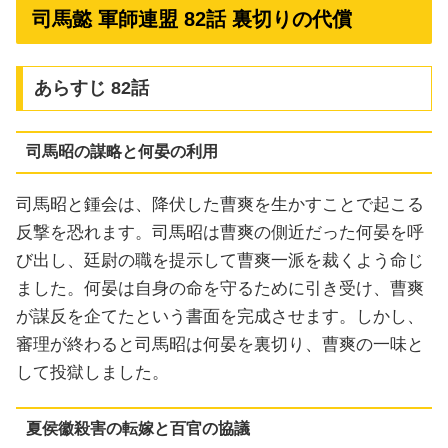
司馬懿 軍師連盟 82話 裏切りの代償
あらすじ 82話
司馬昭の謀略と何晏の利用
司馬昭と鍾会は、降伏した曹爽を生かすことで起こる
反撃を恐れます。司馬昭は曹爽の側近だった何晏を呼
び出し、廷尉の職を提示して曹爽一派を裁くよう命じ
ました。何晏は自身の命を守るために引き受け、曹爽
が謀反を企てたという書面を完成させます。しかし、
審理が終わると司馬昭は何晏を裏切り、曹爽の一味と
して投獄しました。
夏侯徽殺害の転嫁と百官の協議