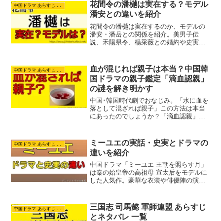
花間令の潘樾は実在する？モデル
中国ドラマ あらすじ ネタバレ
潘安との違いを紹介
花間令の潘樾は実在するのか、モデルの
潘安・潘岳との関係を紹介。美男子伝
説、禾陽県令、楊采薇との婚約や史実と
の違いを紹介します。
血が混じれば親子は本当？中国韓
中国ドラマ あらすじ ネタバレ
国ドラマの親子鑑定「滴血認親」
の謎を解き明かす
中国･韓国時代劇でおなじみ。「水に血を
落として混ざれば親子」この方法は本当
にあったのでしょうか？「滴血認親」の
歴史的背景。信憑性はあるのかないのか
紹介します。
ミーユエの実話・史実とドラマの
中国ドラマ あらすじ ネタバレ
違いを紹介
中国ドラマ「ミーユエ 王朝を照らす月」
は秦の始皇帝の高祖母 宣太后をモデルに
した人気作。豪華な衣装や俳優陣の演技
にも関わらず、史実との違いに批判も。
この記事ではミーユエの名前や出自、義
渠王との関係など、ドラマと史実の違い
三国志 司馬懿 軍師連盟 あらすじ
中国ドラマ あらすじ ネタバレ
を詳しく解説します。歴史ファンもドラ
とネタバレ 一覧
マファンも必見です！