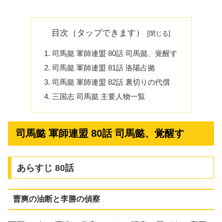
目次（タップできます）
司馬懿 軍師連盟 80話 司馬懿、覚醒す
司馬懿 軍師連盟 81話 洛陽占拠
司馬懿 軍師連盟 82話 裏切りの代償
三国志 司馬懿 主要人物一覧
司馬懿 軍師連盟 80話 司馬懿、覚醒す
あらすじ 80話
曹爽の油断と李勝の偵察