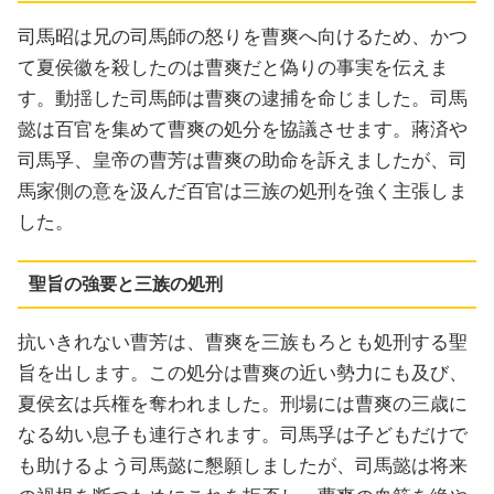
司馬昭は兄の司馬師の怒りを曹爽へ向けるため、かつ
て夏侯徽を殺したのは曹爽だと偽りの事実を伝えま
す。動揺した司馬師は曹爽の逮捕を命じました。司馬
懿は百官を集めて曹爽の処分を協議させます。蔣済や
司馬孚、皇帝の曹芳は曹爽の助命を訴えましたが、司
馬家側の意を汲んだ百官は三族の処刑を強く主張しま
した。
聖旨の強要と三族の処刑
抗いきれない曹芳は、曹爽を三族もろとも処刑する聖
旨を出します。この処分は曹爽の近い勢力にも及び、
夏侯玄は兵権を奪われました。刑場には曹爽の三歳に
なる幼い息子も連行されます。司馬孚は子どもだけで
も助けるよう司馬懿に懇願しましたが、司馬懿は将来