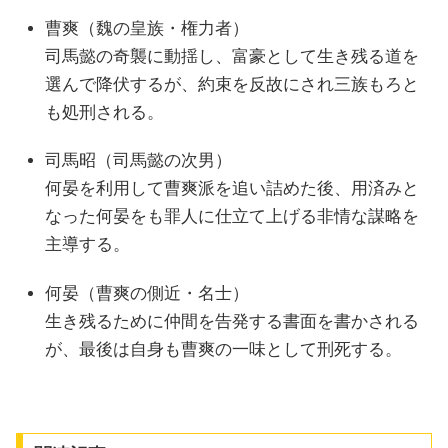
曹爽（魏の皇族・権力者）
司馬懿の奇襲に動揺し、富豪として生き残る道を
選んで降伏するが、約束を反故にされ三族もろと
も処刑される。
司馬昭（司馬懿の次男）
何晏を利用して曹爽派を追い詰めた後、用済みと
なった何晏をも罪人に仕立て上げる非情な謀略を
主導する。
何晏（曹爽の側近・名士）
生き残るために仲間を告発する書面を書かされる
が、最後は自身も曹爽の一味として刑死する。