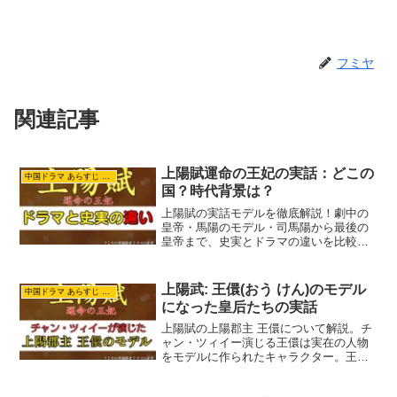
フミヤ
関連記事
上陽賦運命の王妃の実話：どこの
中国ドラマ あらすじ ネタバレ
国？時代背景は？
上陽賦の実話モデルを徹底解説！劇中の
皇帝・馬陽のモデル・司馬陽から最後の
皇帝まで、史実とドラマの違いを比較。
琅邪王氏、桓玄、劉裕など歴史上のキー
パーソンも紹介。ドラマの改変理由も考
察。
上陽武: 王儇(おう けん)のモデル
中国ドラマ あらすじ ネタバレ
になった皇后たちの実話
上陽賦の上陽郡主 王儇について解説。チ
ャン・ツィイー演じる王儇は実在の人物
をモデルに作られたキャラクター。王儇
のモデルとなった人物やドラマの見どこ
ろを紹介します。