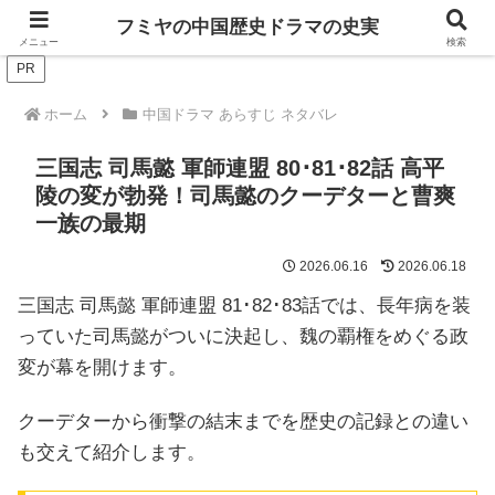
ドラマは歴史を知るともっと面白い！
フミヤの中国歴史ドラマの史実
メニュー
検索
PR
ホーム
中国ドラマ あらすじ ネタバレ
三国志 司馬懿 軍師連盟 80･81･82話 高平
陵の変が勃発！司馬懿のクーデターと曹爽
一族の最期
2026.06.16
2026.06.18
三国志 司馬懿 軍師連盟 81･82･83話では、長年病を装
っていた司馬懿がついに決起し、魏の覇権をめぐる政
変が幕を開けます。
クーデターから衝撃の結末までを歴史の記録との違い
も交えて紹介します。