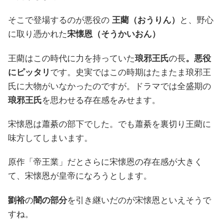
そこで登場するのが悪役の
王藺（おうりん）
と、野心
に取り憑かれた
宋懐恩（そうかいおん）
王藺はこの時代に力を持っていた
琅邪王氏
の長
。悪役
にピッタリ
です。史実ではこの時期はたまたま琅邪王
氏に大物がいなかったのですが。ドラマでは全盛期の
琅邪王氏
を思わせる存在感をみせます。
宋懐恩は蕭綦の部下でした。でも蕭綦を裏切り王藺に
味方してしまいます。
原作「帝王業」だとさらに宋懐恩の存在感が大きく
て、宋懐恩が皇帝になろうとします。
劉裕
の
闇の部分
を引き継いだのが宋懐恩といえそうで
すね。