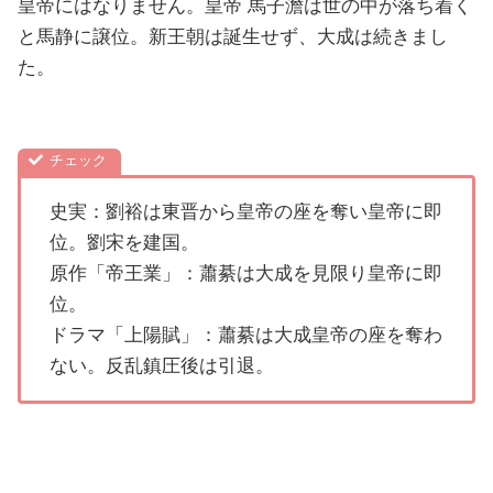
皇帝にはなりません。皇帝 馬子澹は世の中が落ち着く
と馬静に譲位。新王朝は誕生せず、大成は続きまし
た。
史実：劉裕は東晋から皇帝の座を奪い皇帝に即
位。劉宋を建国。
原作「帝王業」：蕭綦は大成を見限り皇帝に即
位。
ドラマ「上陽賦」：蕭綦は大成皇帝の座を奪わ
ない。反乱鎮圧後は引退。