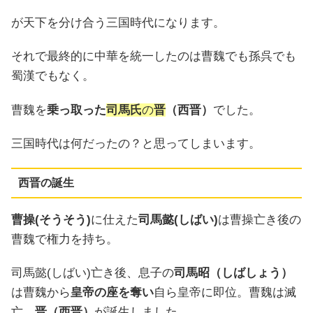
が天下を分け合う三国時代になります。
それで最終的に中華を統一したのは曹魏でも孫呉でも
蜀漢でもなく。
曹魏を
乗っ取った
司馬氏
の
晋
（西晋）
でした。
三国時代は何だったの？と思ってしまいます。
西晋の誕生
曹操(そうそう)
に仕えた
司馬懿(しばい)
は曹操亡き後の
曹魏で権力を持ち。
司馬懿(しばい)亡き後、息子の
司馬昭（しばしょう）
は曹魏から
皇帝の座を奪い
自ら皇帝に即位。曹魏は滅
亡、
晋（西晋）
が誕生しました。