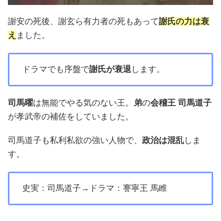
謝安の死後、謝玄ら有力者の死もあって
謝氏の力は衰
え
ました。
ドラマでも序盤で
謝氏が衰退
します。
司馬曜
は無能でやる気のない王。
弟
の
会稽王 司馬道子
が孝武帝の補佐をしていました。
司馬道子も私利私欲の強い人物で、
政治は混乱
しま
す。
史実：司馬道子→ドラマ：謇寧王 馬睢