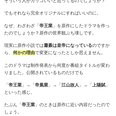
そういう人がカッコいいと思ってるのでしょうか？
でもそれなら完全オリジナルにすればいいのに。
なぜ、わざわざ「
帝王業
」を原作にしたドラマを作っ
たのでしょうか？原作の世界観ぶち壊しです。
現実に原作小説では
蕭綦は皇帝になっている
のですか
ら、
何かの理由
で変更になったとしか思えません。
このドラマは制作発表から何度か番組タイトルが変わ
りました。公開されているものだけでも
「
帝王業
」→「
帝凰業
」→「
江山故人
」→「
上陽賦
」
といった感じ。
たぶん「
帝王業
」のときは原作に近い内容だったので
しょう。