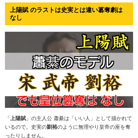
上陽賦 のラストは史実とは違い簒奪劇は
なし
「
上陽賦
」の主人公 蕭綦は「いい人」として描かれて
いるので。史実の
劉裕
のように無理やり皇帝の座を奪
ったりしません。