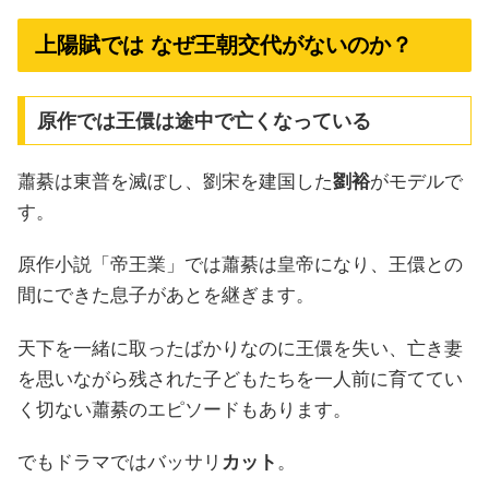
上陽賦では なぜ王朝交代がないのか？
原作では王儇は途中で亡くなっている
蕭綦は東普を滅ぼし、劉宋を建国した
劉裕
がモデルで
す。
原作小説「帝王業」では蕭綦は皇帝になり、王儇との
間にできた息子があとを継ぎます。
天下を一緒に取ったばかりなのに王儇を失い、亡き妻
を思いながら残された子どもたちを一人前に育ててい
く切ない蕭綦のエピソードもあります。
でもドラマではバッサリ
カット
。