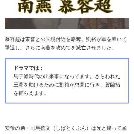
慕容超は東普との国境付近を略奪。劉裕が軍を率いて
撃退し。さらに南燕を攻めてを滅亡させました。
ドラマでは：
馬子澹時代の出来事になってます。さらわれた
王藺を助けるために劉裕が忽蘭に行き、賀蘭拓
を捕らえます。
安帝の弟・司馬徳文（しばとくぶん）は兄と違って頭