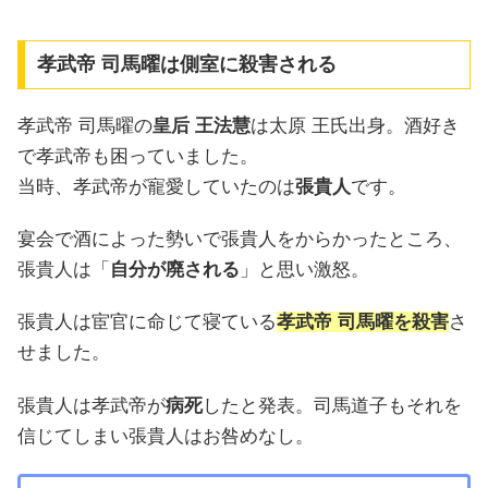
孝武帝 司馬曜は側室に殺害される
孝武帝 司馬曜の
皇后 王法慧
は太原 王氏出身。酒好き
で孝武帝も困っていました。
当時、孝武帝が寵愛していたのは
張貴人
です。
宴会で酒によった勢いで張貴人をからかったところ、
張貴人は「
自分が廃される
」と思い激怒。
張貴人は宦官に命じて寝ている
孝武帝 司馬曜を殺害
さ
せました。
張貴人は孝武帝が
病死
したと発表。司馬道子もそれを
信じてしまい張貴人はお咎めなし。