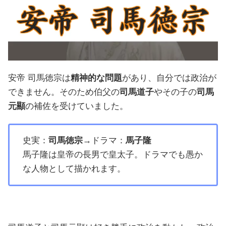
安帝 司馬徳宗は
精神的な問題
があり、自分では政治が
できません。そのため伯父の
司馬道子
やその子の
司馬
元顯
の補佐を受けていました。
史実：
司馬徳宗
→ドラマ：
馬子隆
馬子隆は皇帝の長男で皇太子。ドラマでも愚か
な人物として描かれます。