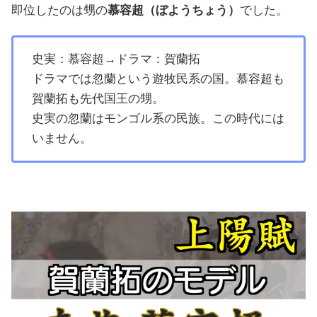
即位したのは甥の
慕容超（ぼようちょう）
でした。
史実：慕容超→ドラマ：賀蘭拓
ドラマでは忽蘭という遊牧民系の国。慕容超も
賀蘭拓も先代国王の甥。
史実の忽蘭はモンゴル系の民族。この時代には
いません。