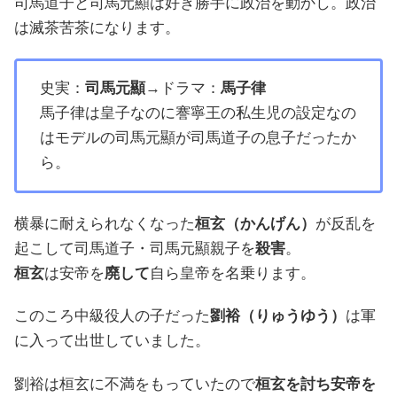
司馬道子と司馬元顯は好き勝手に政治を動かし。政治
は滅茶苦茶になります。
史実：
司馬元顯
→ドラマ：
馬子律
馬子律は皇子なのに謇寧王の私生児の設定なの
はモデルの司馬元顯が司馬道子の息子だったか
ら。
横暴に耐えられなくなった
桓玄（かんげん）
が反乱を
起こして司馬道子・司馬元顯親子を
殺害
。
桓玄
は安帝を
廃して
自ら皇帝を名乗ります。
このころ中級役人の子だった
劉裕（りゅうゆう）
は軍
に入って出世していました。
劉裕は桓玄に不満をもっていたので
桓玄を討ち安帝を