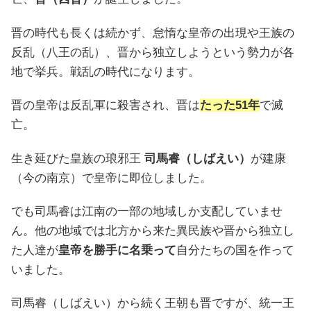
晋の時代も長くは続かず、怠惰な皇帝の出現や王族の
反乱（八王の乱）、晋から独立しようという勢力が各
地で挙兵。戦乱の時代になります。
晋の皇帝は反乱軍に殺害され、晋は
たった51年
で滅
亡。
生き延びた皇族の琅邪王
司馬睿（しばえい）
が建康
（今の南京）で皇帝に即位しました。
でも司馬睿は江南の一部の地域しか支配していませ
ん。他の地域では北方から来た異民族や晋から独立し
た人達が
皇帝を勝手に名乗って
自分たちの国を作って
いました。
司馬睿（しばえい）から続く王朝も晋ですが、統一王