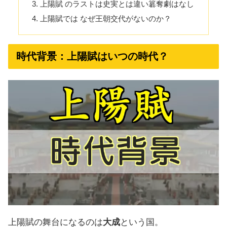
上陽賦 のラストは史実とは違い簒奪劇はなし
上陽賦では なぜ王朝交代がないのか？
時代背景：上陽賦はいつの時代？
上陽賦の舞台になるのは
大成
という国。