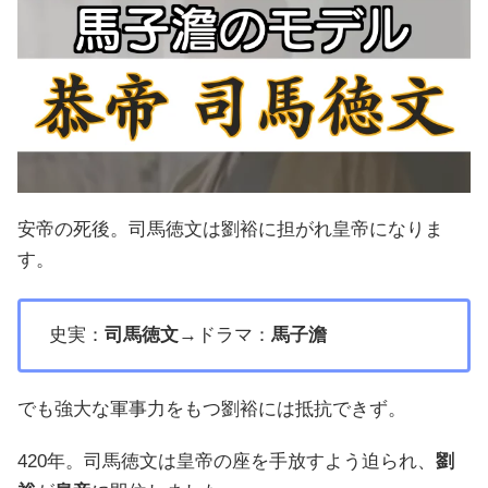
安帝の死後。司馬徳文は劉裕に担がれ皇帝になりま
す。
史実：
司馬徳文
→ドラマ：
馬子澹
でも強大な軍事力をもつ劉裕には抵抗できず。
420年。司馬徳文は皇帝の座を手放すよう迫られ、
劉