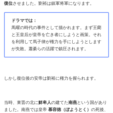
復位
させました。劉裕は鎮軍将軍になります。
ドラマでは：
馬曜の時代の事件として描かれます。まず王藺
と王皇后が皇帝を亡き者にしようと画策。それ
を利用して馬子律が権力を手にしようとします
が失敗。蕭綦らの活躍で鎮圧されます。
しかし復位後の安帝は劉裕に権力を握られます。
当時、東晋の北に
鮮卑人
の建てた
南燕
という国があり
ました。南燕では皇帝
慕容徳（ぼようとく）
の死後、