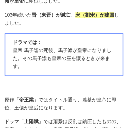
裕
が
皇帝
に即位しました。
103年続いた
晋（東晋）が滅亡
。
宋（劉宋）が建国
し
ました。
ドラマでは：
皇帝 馬子隆の死後、馬子澹が皇帝になりまし
た。その馬子澹も皇帝の座を譲るときが来ま
す。
原作「
帝王業
」ではタイトル通り、蕭綦が皇帝に即
位。王儇が皇后になります。
ドラマ「
上陽賦
」では蕭綦は反乱は鎮圧したものの、