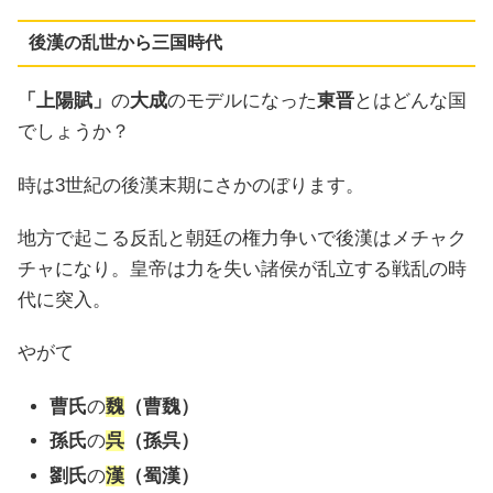
後漢の乱世から三国時代
「上陽賦」
の
大成
のモデルになった
東晋
とはどんな国
でしょうか？
時は3世紀の後漢末期にさかのぼります。
地方で起こる反乱と朝廷の権力争いで後漢はメチャク
チャになり。皇帝は力を失い諸侯が乱立する戦乱の時
代に突入。
やがて
曹氏
の
魏
（曹魏）
孫氏
の
呉
（孫呉）
劉氏
の
漢
（蜀漢）