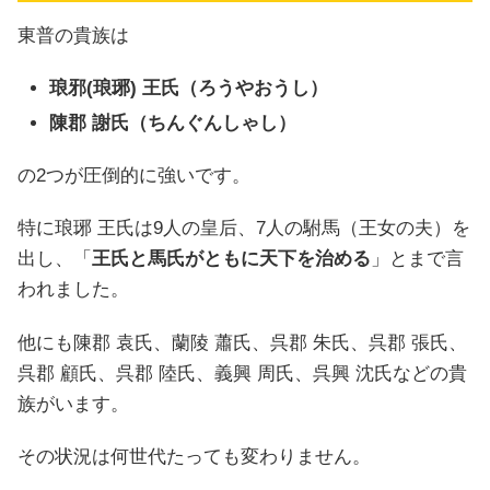
東普の貴族は
琅邪(琅琊) 王氏（ろうやおうし）
陳郡 謝氏（ちんぐんしゃし）
の2つが圧倒的に強いです。
特に琅琊 王氏は9人の皇后、7人の駙馬（王女の夫）を
出し、「
王氏と馬氏がともに天下を治める
」とまで言
われました。
他にも陳郡 袁氏、蘭陵 蕭氏、呉郡 朱氏、呉郡 張氏、
呉郡 顧氏、呉郡 陸氏、義興 周氏、呉興 沈氏などの貴
族がいます。
その状況は何世代たっても変わりません。