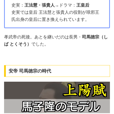
史実：
王法慧・張貴人
→ドラマ：
王皇后
史実では皇后 王法慧と張貴人の役割が琅邪王
氏出身の皇后に置き換えられています。
孝武帝の死後。あとを継いだのは長男・
司馬徳宗（し
ば とくそう）
でした。
安帝 司馬徳宗の時代