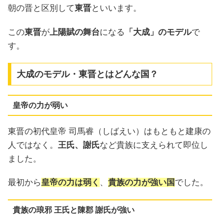
朝の晋と区別して
東晋
といいます。
この
東晋
が
上陽賦の舞台
になる
「大成」のモデル
で
す。
大成のモデル・東晋とはどんな国？
皇帝の力が弱い
東晋の初代皇帝 司馬睿（しばえい）はもともと建康の
人ではなく。
王氏、謝氏
など貴族に支えられて即位し
ました。
最初から
皇帝の力は弱く
、
貴族の力が強い国
でした。
貴族の琅邪 王氏と陳郡 謝氏が強い