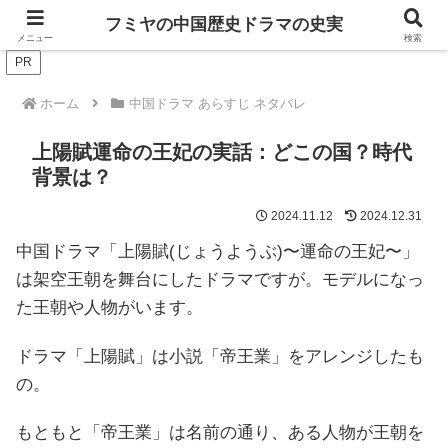
ドラマは歴史を知るともっと面白い！
フミヤの中国歴史ドラマの史実
メニュー
検索
PR
ホーム
中国ドラマ あらすじ ネタバレ
上陽賦運命の王妃の実話：どこの国？時代
背景は？
2024.11.12
2024.12.31
中国ドラマ「上陽賦(じょうようぶ)〜運命の王妃〜」
は架空王朝を舞台にしたドラマですが。モデルになっ
た王朝や人物がいます。
ドラマ「上陽賦」は小説「帝王業」をアレンジしたも
の。
もともと「帝王業」は名前の通り、ある人物が王朝を