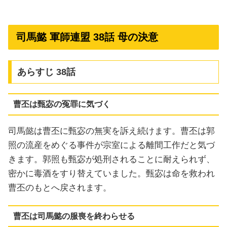
司馬懿 軍師連盟 38話 母の決意
あらすじ 38話
曹丕は甄宓の冤罪に気づく
司馬懿は曹丕に甄宓の無実を訴え続けます。曹丕は郭
照の流産をめぐる事件が宗室による離間工作だと気づ
きます。郭照も甄宓が処刑されることに耐えられず、
密かに毒酒をすり替えていました。甄宓は命を救われ
曹丕のもとへ戻されます。
曹丕は司馬懿の服喪を終わらせる