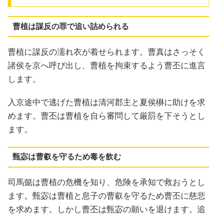
曹植は謀反の罪で追い詰められる
曹植に謀反の濡れ衣が着せられます。曹真はさっそく
諸侯を京へ呼び出し、曹植を拘束するよう曹丕に進言
します。
入京途中で逃げた曹植は清河郡主と夏侯楙に助けを求
めます。曹丕は曹植を自ら審問して厳罰を下そうとし
ます。
甄宓は曹叡を守るため毒を飲む
司馬懿は曹植の危機を知り、危険を承知で救おうとし
ます。甄宓は曹植と息子の曹叡を守るため曹丕に慈悲
を求めます。しかし曹丕は甄宓の願いを退けます。追