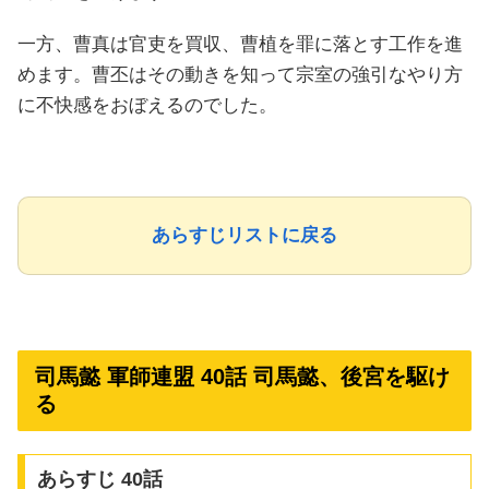
一方、曹真は官吏を買収、曹植を罪に落とす工作を進
めます。曹丕はその動きを知って宗室の強引なやり方
に不快感をおぼえるのでした。
あらすじリストに戻る
司馬懿 軍師連盟 40話 司馬懿、後宮を駆け
る
あらすじ 40話