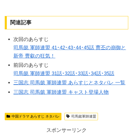
関連記事
次回のあらすじ
司馬懿 軍師連盟 41･42･43･44･45話 曹丕の崩御と
新帝 曹叡の狂気！
前回のあらすじ
司馬懿 軍師連盟 31話･32話･33話･34話･35話
三国志 司馬懿 軍師連盟 あらすじとネタバレ 一覧
三国志 司馬懿 軍師連盟 キャスト登場人物
中国ドラマ あらすじ ネタバレ
司馬懿軍師連盟
スポンサーリンク