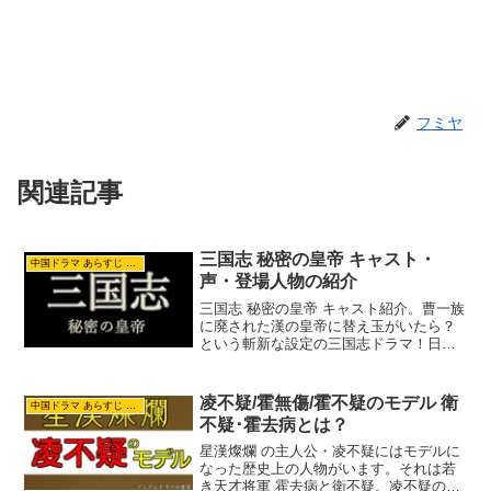
フミヤ
関連記事
三国志 秘密の皇帝 キャスト・
中国ドラマ あらすじ ネタバレ
声・登場人物の紹介
三国志 秘密の皇帝 キャスト紹介。曹一族
に廃された漢の皇帝に替え玉がいたら？
という斬新な設定の三国志ドラマ！日本
語吹き替えでNHKで放送。浪川大輔さん
や久保ユリカさんなど豪華声優陣が勢揃
い！劉平、劉協、司馬懿など主要キャラ
凌不疑/霍無傷/霍不疑のモデル 衛
中国ドラマ あらすじ ネタバレ
のキャストや役どころを紹介！
不疑･霍去病とは？
星漢燦爛 の主人公・凌不疑にはモデルに
なった歴史上の人物がいます。それは若
き天才将軍 霍去病と衛不疑。凌不疑のモ