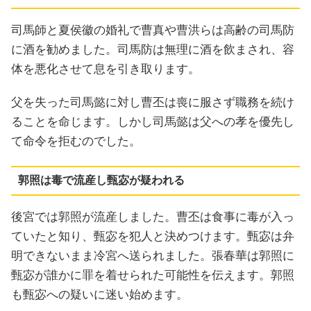
司馬師と夏侯徽の婚礼で曹真や曹洪らは高齢の司馬防
に酒を勧めました。司馬防は無理に酒を飲まされ、容
体を悪化させて息を引き取ります。
父を失った司馬懿に対し曹丕は喪に服さず職務を続け
ることを命じます。しかし司馬懿は父への孝を優先し
て命令を拒むのでした。
郭照は毒で流産し甄宓が疑われる
後宮では郭照が流産しました。曹丕は食事に毒が入っ
ていたと知り、甄宓を犯人と決めつけます。甄宓は弁
明できないまま冷宮へ送られました。張春華は郭照に
甄宓が誰かに罪を着せられた可能性を伝えます。郭照
も甄宓への疑いに迷い始めます。