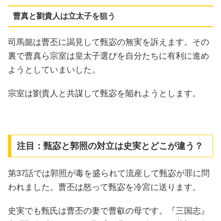
曹真と劉貴人は立太子を狙う
司馬懿は曹丕に謁見して甄宓の無実を訴えます。その
裏で曹真ら宗室は皇太子選びを自分たちに有利に進め
ようとしていまいした。
宗室は劉貴人と共謀して甄宓を陥れようとします。
注目：甄宓と郭照の対立は史実とどこが違う？
第37話では郭照が毒を盛られて流産して甄宓が罪に問
われました。曹丕は怒って甄宓を冷宮に送ります。
史実でも甄氏は曹丕の妻で曹叡の母です。『三国志』