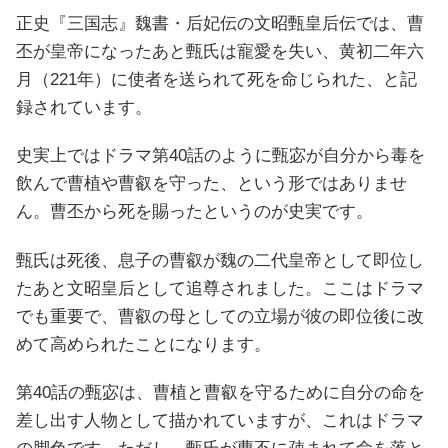
正史『三国志』魏書・后妃伝の文昭甄皇后伝では、曹
丕が皇帝になったあと甄氏は寵愛を失い、黄初二年六
月（221年）に使者を送られて死を命じられた、と記
録されています。
史実上ではドラマ第40話のように甄宓が自分から毒を
飲んで曹植や曹叡を守った、という形ではありませ
ん。曹丕から死を賜ったというのが史実です。
甄氏は死後、息子の曹叡が魏の二代皇帝として即位し
たあと文昭皇后として追尊されました。ここはドラマ
でも重要で、曹叡の母としての立場が彼の即位後に改
めて高められたことになります。
第40話の甄宓は、曹植と曹叡を守るために自分の命を
差し出す人物として描かれていますが、これはドラマ