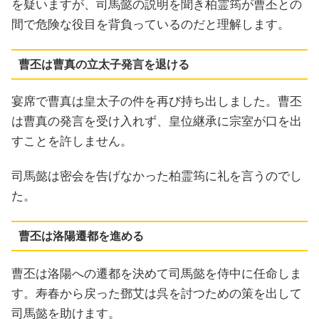
を疑いますが、司馬懿の説明を聞き柏霊筠が曹丕との
間で危険な役目を背負っているのだと理解します。
曹丕は曹真の立太子発言を退ける
宴席で曹真は皇太子の件を再び持ち出しました。曹丕
は曹真の発言を受け入れず、皇位継承に宗室が口を出
すことを許しません。
司馬懿は密会を告げなかった柏霊筠に礼を言うのでし
た。
曹丕は洛陽遷都を進める
曹丕は洛陽への遷都を決めて司馬懿を侍中に任命しま
す。寿春から戻った鄧艾は呉を討つための策を出して
司馬懿を助けます。