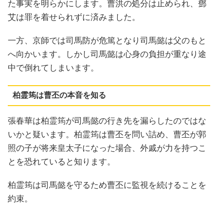
た事実を明らかにします。曹洪の処分は止められ、鄧
艾は罪を着せられずに済みました。
一方、京師では司馬防が危篤となり司馬懿は父のもと
へ向かいます。しかし司馬懿は心身の負担が重なり途
中で倒れてしまいます。
柏霊筠は曹丕の本音を知る
張春華は柏霊筠が司馬懿の行き先を漏らしたのではな
いかと疑います。柏霊筠は曹丕を問い詰め、曹丕が郭
照の子が将来皇太子になった場合、外戚が力を持つこ
とを恐れていると知ります。
柏霊筠は司馬懿を守るため曹丕に監視を続けることを
約束。