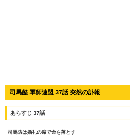
司馬懿 軍師連盟 37話 突然の訃報
あらすじ 37話
司馬防は婚礼の席で命を落とす