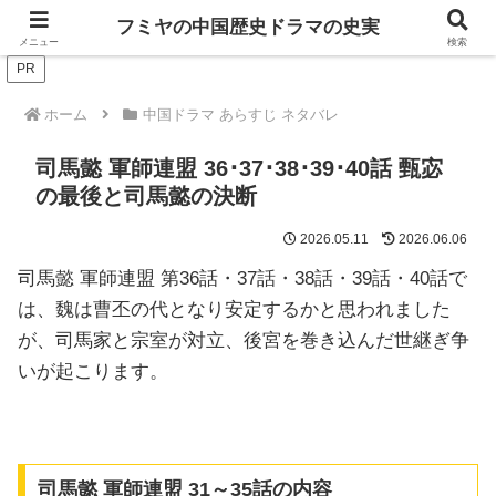
ドラマは歴史を知るともっと面白い！
フミヤの中国歴史ドラマの史実
メニュー
検索
PR
ホーム
中国ドラマ あらすじ ネタバレ
司馬懿 軍師連盟 36･37･38･39･40話 甄宓
の最後と司馬懿の決断
2026.05.11
2026.06.06
司馬懿 軍師連盟 第36話・37話・38話・39話・40話で
は、魏は曹丕の代となり安定するかと思われました
が、司馬家と宗室が対立、後宮を巻き込んだ世継ぎ争
いが起こります。
司馬懿 軍師連盟 31～35話の内容