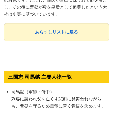
の脚色です。ただし、甄氏が曹丕に疎まれて命を落と
し、その後に曹叡が母を皇后として追尊したという大
枠は史実に基づいています。
あらすじリストに戻る
三国志 司馬懿 主要人物一覧
司馬懿（軍師・侍中）
刺客に襲われ父を亡くす悲劇に見舞われながら
も、曹叡を守るため皇帝に背く覚悟を決めます。