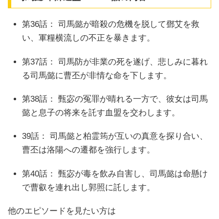
第36話： 司馬懿が暗殺の危機を脱して鄧艾を救
い、軍糧横流しの不正を暴きます。
第37話： 司馬防が非業の死を遂げ、悲しみに暮れ
る司馬懿に曹丕が非情な命を下します。
第38話： 甄宓の冤罪が晴れる一方で、彼女は司馬
懿と息子の将来を託す血盟を交わします。
39話： 司馬懿と柏霊筠が互いの真意を探り合い、
曹丕は洛陽への遷都を強行します。
第40話： 甄宓が毒を飲み自害し、司馬懿は命懸け
で曹叡を連れ出し郭照に託します。
他のエピソードを見たい方は