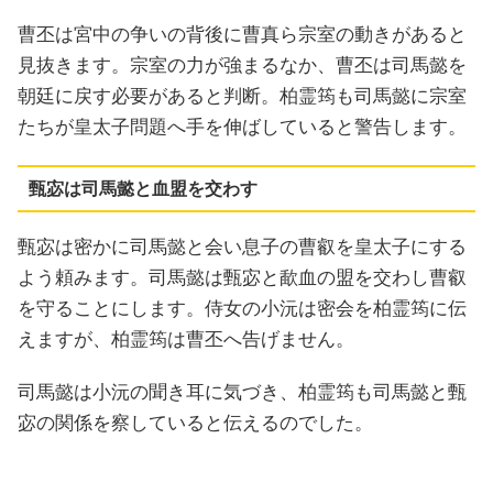
曹丕は宮中の争いの背後に曹真ら宗室の動きがあると
見抜きます。宗室の力が強まるなか、曹丕は司馬懿を
朝廷に戻す必要があると判断。柏霊筠も司馬懿に宗室
たちが皇太子問題へ手を伸ばしていると警告します。
甄宓は司馬懿と血盟を交わす
甄宓は密かに司馬懿と会い息子の曹叡を皇太子にする
よう頼みます。司馬懿は甄宓と歃血の盟を交わし曹叡
を守ることにします。侍女の小沅は密会を柏霊筠に伝
えますが、柏霊筠は曹丕へ告げません。
司馬懿は小沅の聞き耳に気づき、柏霊筠も司馬懿と甄
宓の関係を察していると伝えるのでした。