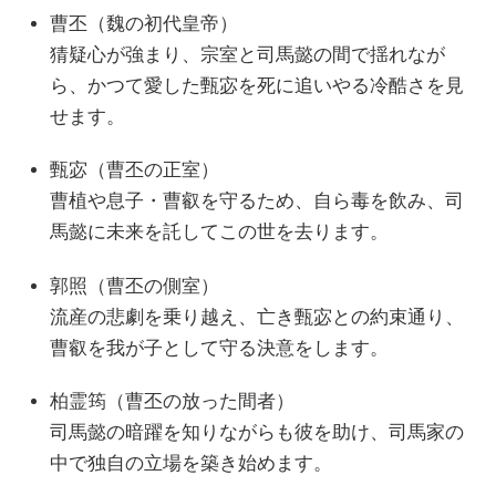
曹丕（魏の初代皇帝）
猜疑心が強まり、宗室と司馬懿の間で揺れなが
ら、かつて愛した甄宓を死に追いやる冷酷さを見
せます。
甄宓（曹丕の正室）
曹植や息子・曹叡を守るため、自ら毒を飲み、司
馬懿に未来を託してこの世を去ります。
郭照（曹丕の側室）
流産の悲劇を乗り越え、亡き甄宓との約束通り、
曹叡を我が子として守る決意をします。
柏霊筠（曹丕の放った間者）
司馬懿の暗躍を知りながらも彼を助け、司馬家の
中で独自の立場を築き始めます。