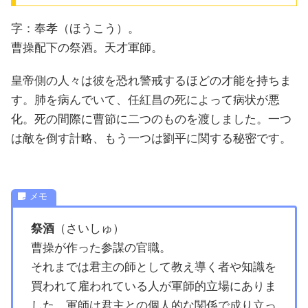
字：奉孝（ほうこう）。
曹操配下の祭酒。天才軍師。
皇帝側の人々は彼を恐れ警戒するほどの才能を持ちま
す。肺を病んでいて、任紅昌の死によって病状が悪
化。死の間際に曹節に二つのものを渡しました。一つ
は敵を倒す計略、もう一つは劉平に関する秘密です。
祭酒
（さいしゅ）
曹操が作った参謀の官職。
それまでは君主の師として教え導く者や知識を
買われて雇われている人が軍師的立場にありま
した。軍師は君主との個人的な関係で成り立っ