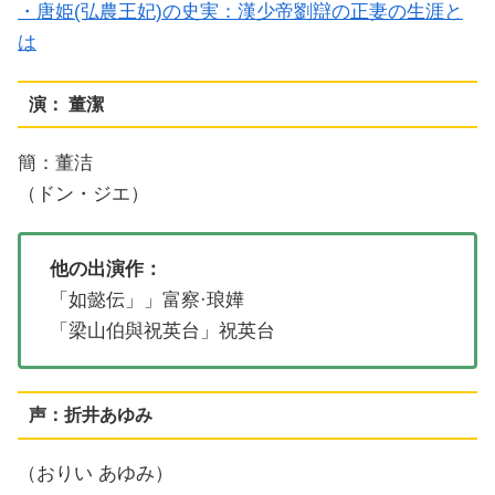
・唐姫(弘農王妃)の史実：漢少帝劉辯の正妻の生涯と
は
演： 董潔
簡：董洁
（ドン・ジエ）
他の出演作：
「如懿伝」」富察·琅嬅
「梁山伯與祝英台」祝英台
声：折井あゆみ
（おりい あゆみ）