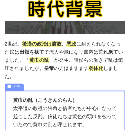
2世紀。
後漢の政治は腐敗
、
悪政
に耐えられなくなっ
た
民は田畑を捨て
て流人や賊になり
国内は荒れ果て
い
ました。「
黄巾の乱
」が発生。諸侯らの働きで乱は鎮
圧されましたが。
皇帝
の力はますます
弱体化
しまし
た。
黄巾の乱（こうきんのらん）
太平道の教祖の張角と信者たちが中心になって
起こした反乱。信徒たちは黄色の頭巾を被って
いたので黄巾の乱と呼ばれます。