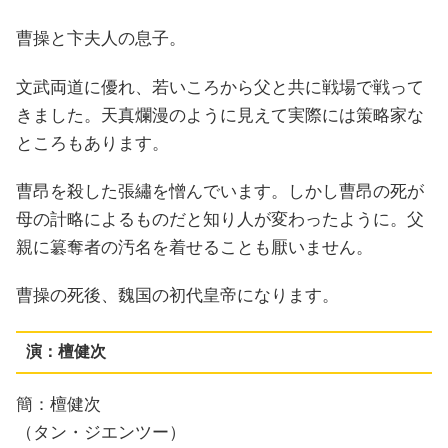
曹操と卞夫人の息子。
文武両道に優れ、若いころから父と共に戦場で戦って
きました。天真爛漫のように見えて実際には策略家な
ところもあります。
曹昂を殺した張繡を憎んでいます。しかし曹昂の死が
母の計略によるものだと知り人が変わったように。父
親に簒奪者の汚名を着せることも厭いません。
曹操の死後、魏国の初代皇帝になります。
演：檀健次
簡：檀健次
（タン・ジエンツー）