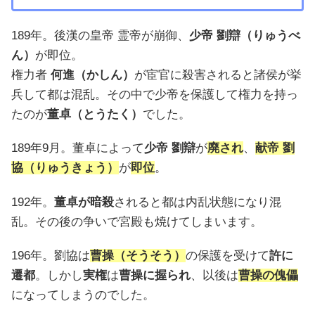
189年。後漢の皇帝 霊帝が崩御、
少帝 劉辯（りゅうべ
ん）
が即位。
権力者
何進（かしん）
が宦官に殺害されると諸侯が挙
兵して都は混乱。その中で少帝を保護して権力を持っ
たのが
董卓（とうたく）
でした。
189年9月。董卓によって
少帝 劉辯
が
廃され
、
献帝 劉
協（りゅうきょう）
が
即位
。
192年。
董卓が暗殺
されると都は内乱状態になり混
乱。その後の争いで宮殿も焼けてしまいます。
196年。劉協は
曹操（そうそう）
の保護を受けて
許に
遷都
。しかし
実権
は
曹操に握られ
、以後は
曹操の傀儡
になってしまうのでした。