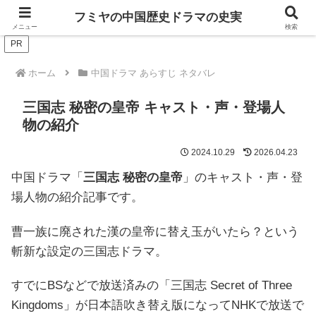
ドラマは歴史を知るともっと面白い！
フミヤの中国歴史ドラマの史実
メニュー
検索
PR
ホーム
中国ドラマ あらすじ ネタバレ
三国志 秘密の皇帝 キャスト・声・登場人
物の紹介
2024.10.29
2026.04.23
中国ドラマ「
三国志 秘密の皇帝
」のキャスト・声・登
場人物の紹介記事です。
曹一族に廃された漢の皇帝に替え玉がいたら？という
斬新な設定の三国志ドラマ。
すでにBSなどで放送済みの「三国志 Secret of Three
Kingdoms」が日本語吹き替え版になってNHKで放送で