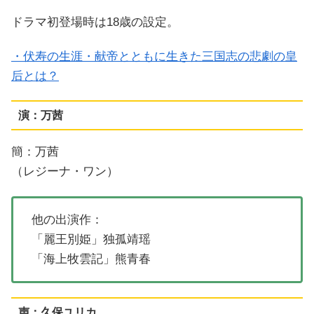
ドラマ初登場時は18歳の設定。
・伏寿の生涯・献帝とともに生きた三国志の悲劇の皇
后とは？
演：万茜
簡：万茜
（レジーナ・ワン）
他の出演作：
「麗王別姫」独孤靖瑶
「海上牧雲記」熊青春
声：久保ユリカ