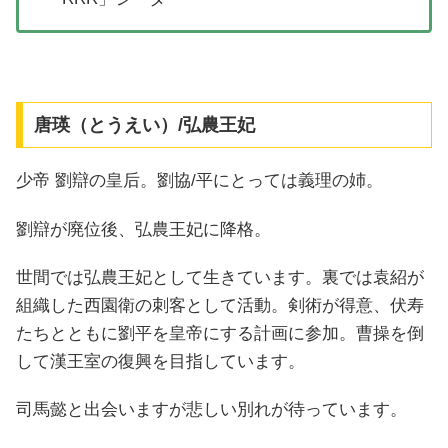
唐瑛（とうえい）/弘農王妃
少帝 劉辯の皇后。劉協/平にとっては義理の姉。
劉辯が廃位後、弘農王妃に降格。
世間では弘農王妃として生きています。裏では袁紹が
組織した西園衛の刺客として活動。剣術が得意、伏寿
たちとともに劉平を皇帝にする計画に参加。曹操を倒
して漢王室の復興を目指しています。
司馬懿と出会いますが悲しい別れが待っています。