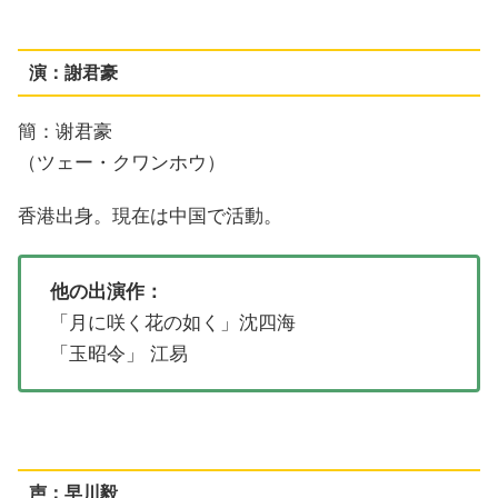
演：謝君豪
簡：谢君豪
（ツェー・クワンホウ）
香港出身。現在は中国で活動。
他の出演作：
「月に咲く花の如く」沈四海
「玉昭令」 江易
声：早川毅