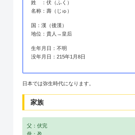
姓 ：伏（ふく）
名称：壽（じゅ）
国：漢（後漢）
地位：貴人→皇后
生年月日：不明
没年月日：215年1月8日
日本では弥生時代になります。
家族
父：伏完
母：盈