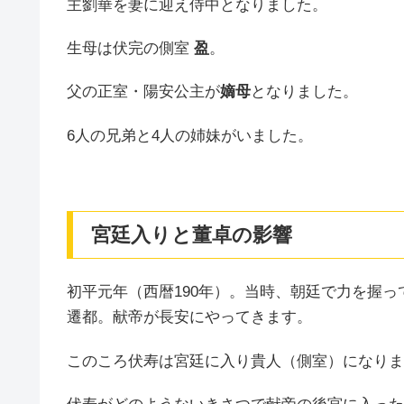
主劉華を妻に迎え侍中となりました。
生母は伏完の側室
盈
。
父の正室・陽安公主が
嫡母
となりました。
6人の兄弟と4人の姉妹がいました。
宮廷入りと董卓の影響
初平元年（西暦190年）。当時、朝廷で力を握
遷都。献帝が長安にやってきます。
このころ伏寿は宮廷に入り貴人（側室）になりま