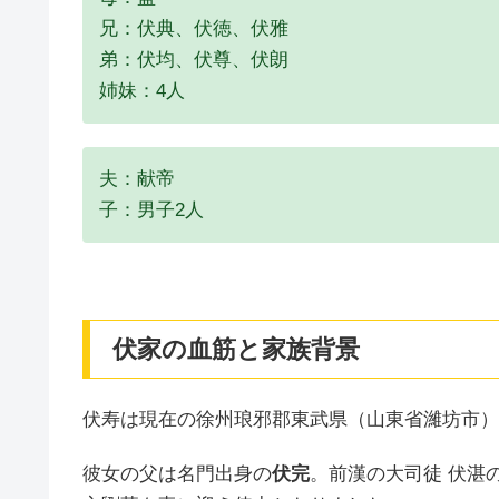
兄：伏典、伏徳、伏雅
弟：伏均、伏尊、伏朗
姉妹：4人
夫：献帝
子：男子2人
伏家の血筋と家族背景
伏寿は現在の徐州琅邪郡東武県（山東省濰坊市）
彼女の父は名門出身の
伏完
。前漢の大司徒 伏湛