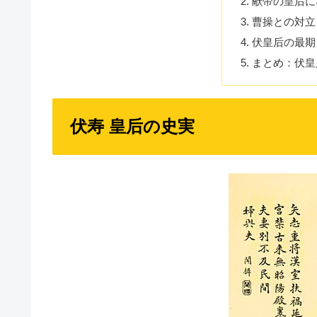
献帝の皇后に
曹操との対立
伏皇后の最期
まとめ：伏皇
伏寿 皇后の史実