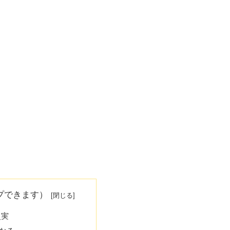
プできます）
史実