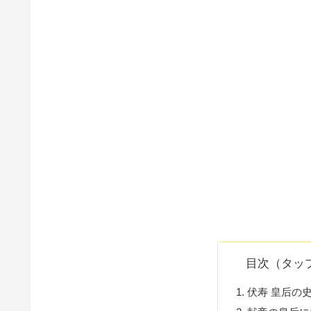
目次（タッ
伏寿 皇后の