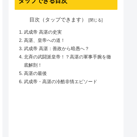
タップできる目次
目次（タップできます）
武成帝 高湛の史実
高湛、皇帝への道！
武成帝 高湛：善政から暗愚へ？
北斉の武闘派皇帝！？高湛の軍事手腕を徹
底解剖！
高湛の最後
武成帝・高湛の冷酷非情エピソード