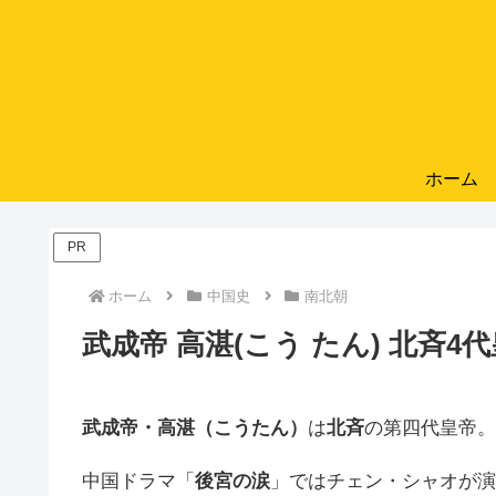
ホーム
PR
ホーム
中国史
南北朝
武成帝 高湛(こう たん) 北斉4
武成帝・高湛（こうたん）
は
北斉
の第四代皇帝。
中国ドラマ「
後宮の涙
」ではチェン・シャオが演