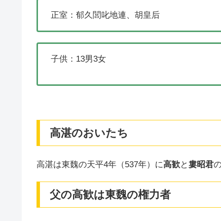
正室：郁久閭叱地連、胡皇后
子供：13男3女
高湛のおいたち
高湛は東魏の天平4年（537年）に
高歓
と
婁昭君
父の高歓は東魏の権力者