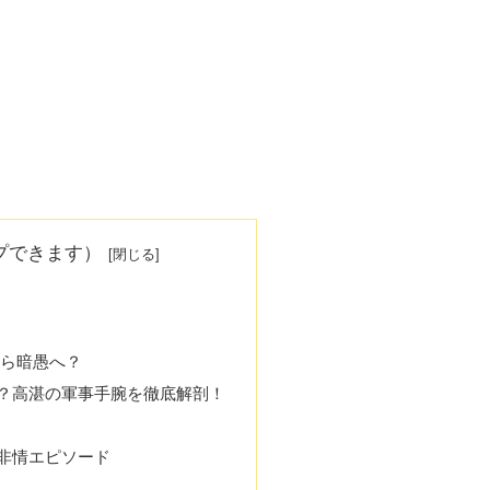
プできます）
から暗愚へ？
？高湛の軍事手腕を徹底解剖！
非情エピソード