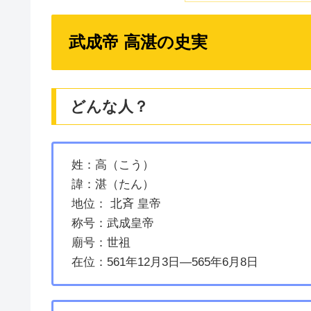
武成帝 高湛の史実
どんな人？
姓：高（こう）
諱：湛（たん）
地位： 北斉 皇帝
称号：武成皇帝
廟号：世祖
在位：561年12月3日—565年6月8日