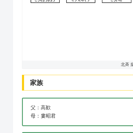
北斉 
家族
父：高歓
母：婁昭君