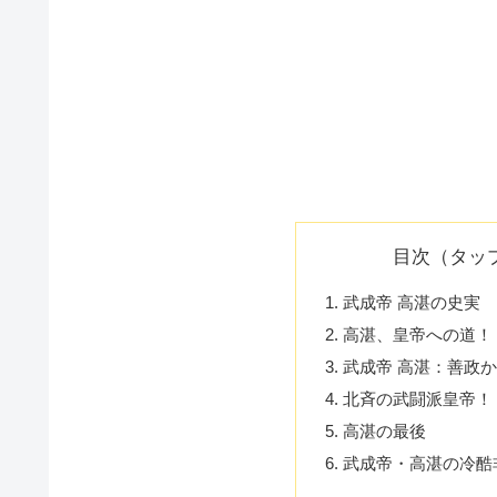
目次（タッ
武成帝 高湛の史実
高湛、皇帝への道！
武成帝 高湛：善政
北斉の武闘派皇帝！
高湛の最後
武成帝・高湛の冷酷