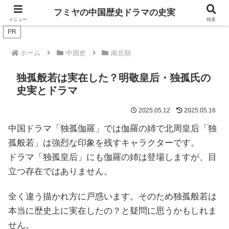
ドラマは歴史を知るともっと面白い！
フミヤの中国歴史ドラマの史実
メニュー
検索
PR
ホーム
中国史
南北朝
独孤般若は実在した？明敬皇后・独孤氏の
史実とドラマ
2025.05.12
2025.05.16
中国ドラマ「独孤伽羅」では伽羅の姉で北周皇后「独
孤般若」は強烈な印象を残すキャラクターです。
ドラマ「独孤皇后」にも伽羅の姉は登場しますが、目
立つ存在ではありません。
全く違う描かれ方に戸惑います。そのため独孤般若は
本当に歴史上に実在したの？と疑問に思うかもしれま
せん。