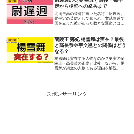
尉遅迥の史実 生涯と最後・蜀平
南北朝
ぞれの生涯と、二人の共通...
定から楊堅への挙兵まで
北周最高の栄誉に輝いた名将、尉遅迥。
蜀平定の英雄として知られ、文武両道で
国を支えた彼が辿った数奇な運命とは？
宇文泰の右腕としての華々しい軍功か
ら、楊堅の台頭に抗った最期の「尉遅迥
の乱」まで。北周という国への忠義に殉
蘭陵王 鄭妃 楊雪舞は実在？最後
南北朝
じた、誇り高き武人の全生涯を、最新の
と高長恭や宇文邕との関係はどう
歴史的視点から徹底解説します。
なる？
楊雪舞は実在する人物なのか？史実の蘭
陵王・高長恭の正妻と比較しながら、楊
雪舞が架空の人物である理由を解説。ド
ラマ『蘭陵王』での役割や、物語終盤の
運命まで分かりやすくまとめます。
スポンサーリンク