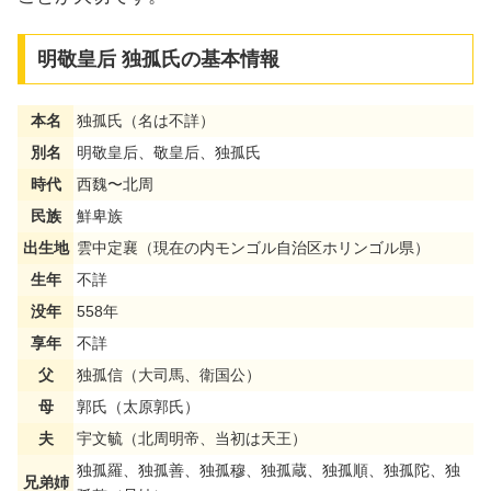
明敬皇后 独孤氏の基本情報
本名
独孤氏（名は不詳）
別名
明敬皇后、敬皇后、独孤氏
時代
西魏〜北周
民族
鮮卑族
出生地
雲中定襄（現在の内モンゴル自治区ホリンゴル県）
生年
不詳
没年
558年
享年
不詳
父
独孤信（大司馬、衛国公）
母
郭氏（太原郭氏）
夫
宇文毓（北周明帝、当初は天王）
独孤羅、独孤善、独孤穆、独孤蔵、独孤順、独孤陀、独
兄弟姉