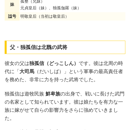
孤整（兄妹）
妹
元貞皇后（妹）、独孤伽羅（妹）
諡号
明敬皇后（当初は敬皇后）
父・独孤信は北魏の武将
彼女の父は
独孤信（どっこしん）
です。彼は北周の時
代に「
大司馬
（だいしば）」という軍事の最高責任者
を務めた、非常に力を持った武将でした。
独孤信は遊牧民族
鮮卑族
の出身で、戦いに長けた武門
の名家として知られています。彼は娘たちを有力な一
族に嫁がせて自らの影響力をさらに強めていきまし
た。