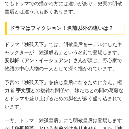
でもドラマでの描かれ方には違いがあり、史実の明敬
皇后とは違う点も多くあります。
ドラマはフィクション！名前以外の違いは？
ドラマ「独孤天下」では、明敬皇后をモデルにしたキ
ャラクターが「独孤般若」という名前で登場します。
安以軒（アン・イーシュアン）さん
が演じ、野心家で
物語の中心人物の一人として深く描かれています。
予言の「独孤天下」を信じ皇后になるために奔走。権
力者
宇文護
との複雑な関係や、妹たちとの間の葛藤な
どドラマを盛り上げるための脚色が多く盛り込まれて
います。
一方、ドラマ「独孤皇后」にも明敬皇后は登場します
が
「独孤般若」という名前ではありません
。また「独