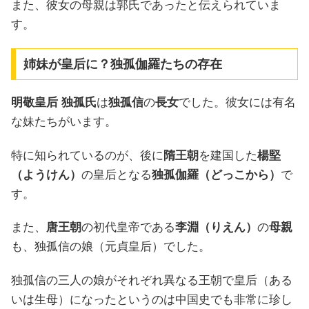
また、彼女の母親は郭氏であったと伝えられていま
す。
姉妹が皇后に？独孤伽羅たちの存在
明敬皇后 独孤氏
は
独孤信
の
長女
でした。彼女には有名
な妹たちがいます。
特に知られているのが、後に
隋王朝
を建国した
楊堅
（ようけん）
の皇后となる
独孤伽羅（どっこから）
で
す。
また、
唐王朝
の初代皇帝である
李淵（りえん）
の
母親
も、独孤信の娘（元貞皇后）でした。
独孤信の三人の娘がそれぞれ異なる王朝で皇后（ある
いは生母）になったというのは中国史でも非常に珍し