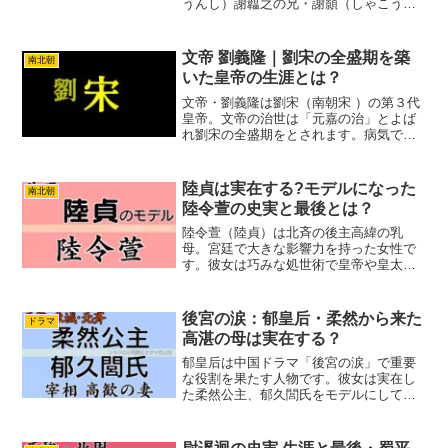
うんし）謝韞之の兄・謝顥（しゃこう）
謝韞之と謝顥の祖父・謝仲（しゃちゅ
う）です。謝韞之（しゃうんし）・謝顥
（しゃこう）・謝仲（しゃちゅう）の３
文帝 劉義隆｜劉宋の全盛期を築
南北朝
人は架空の人物ですが。モデ...
いた皇帝の生涯とは？
文帝・劉義隆は劉宋（南朝宋 ）の第３代
皇帝。文帝の治世は「元嘉の治」とよば
れ劉宋の全盛期をとされます。病気で彭
城王 劉義康に政治を任せていた時期もあ
り。国内政治の混乱と戦争に明け暮れ。
平和な時期が長く続いたわけではありま
陸貞は実在する?モデルになった
南北朝
せん。北魏に奪われた...
陸令萱の史実と最後とは？
陸令萱（陸貞）は北斉の後主高緯の乳
母。宮廷で大きな影響力を持った女性で
す。彼女は巧みな処世術で皇帝や皇太后
に取り入り、最終的には事実上の皇太后
として権力を掌握しました。しかしその
強大な権力は北斉の衰退を招き、最終的
後宮の涙：郁皇后・柔然から来た
ドラマ
には自害という悲劇的な最期を迎えまし
高湛の母は実在する？
た。
郁皇后は中国ドラマ「後宮の涙」で重要
な役割を果たす人物です。彼女は実在し
た柔然公主、郁久閭氏をモデルにしてい
ます。でもドラマと史実では、その人物
像や家族関係が違います。この記事では
ドラマの郁皇后と史実の郁久閭氏のそれ