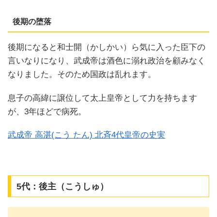
後期の堕落
後期になると和士開（かしかい）ら気に入った臣下の
言いなりになり、武成帝は酒色に溺れ政治を顧みなく
なりました。そのため国政は乱れます。
息子の高緯に譲位して太上皇帝として力を持ちます
が、3年ほどで病死。
武成帝 高湛(こう たん) 北斉4代皇帝の史実
5代：後主（こうしゅ）