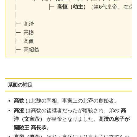
  │          ├─ 
高恒（幼主）
（第6代皇帝, 在位：5
  │

  ├─ 高湝

  ├─ 高恪

  ├─ 高儼

系図の補足
高歓
は北魏の宰相、事実上の北斉の創始者。
高澄
は高歓の後継者だったが暗殺され、弟の
高
洋（文宣帝）
が皇帝となりました。
高澄の息子が
蘭陵王 高長恭。