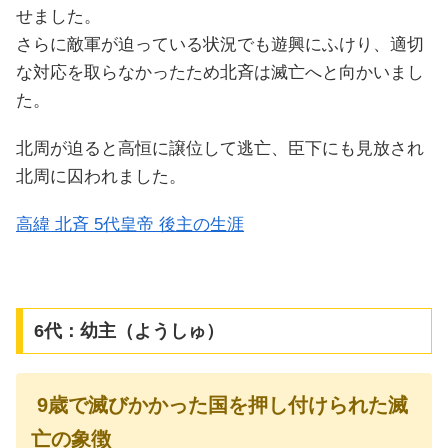
せました。
さらに敵軍が迫っている状況でも遊興にふけり、適切
な対応を取らなかったため北斉は滅亡へと向かいまし
た。
北周が迫ると高恒に譲位して逃亡、臣下にも見放され
北周に囚われました。
高緯 北斉 5代皇帝 後主の生涯
6代：幼主（ようしゅ）
9歳で滅びかかった国を押し付けられた滅
亡の象徴