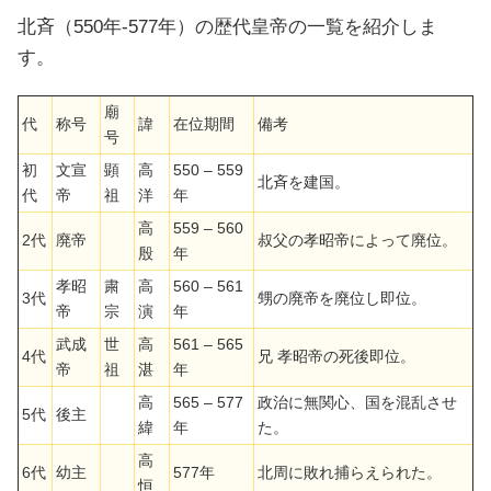
北斉（550年-577年）の歴代皇帝の一覧を紹介しま
す。
廟
代
称号
諱
在位期間
備考
号
初
文宣
顕
高
550 – 559
北斉を建国。
代
帝
祖
洋
年
高
559 – 560
2代
廃帝
叔父の孝昭帝によって廃位。
殷
年
孝昭
粛
高
560 – 561
3代
甥の廃帝を廃位し即位。
帝
宗
演
年
武成
世
高
561 – 565
4代
兄 孝昭帝の死後即位。
帝
祖
湛
年
高
565 – 577
政治に無関心、国を混乱させ
5代
後主
緯
年
た。
高
6代
幼主
577年
北周に敗れ捕らえられた。
恒