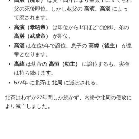
高殷（廃帝）
は父・高洋により皇太子に立てられ
父の死後即位。しかし叔父の
高演、高湛
によっ
て廃されます。
高演（孝昭帝）
は即位から1年ほどで崩御、弟の
高湛（武成帝）
が即位。
高湛
は在位5年で譲位、息子の
高緯（後主）
が皇
帝となります。
高緯
は幼帝の
高恒（幼主）
に譲位するも、実権
は持ち続けます。
577年
に北斉は
北周
に滅ぼされる。
北斉はわずか27年間しか続かず、内紛や北周の侵攻に
より滅亡しました。