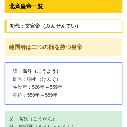
北斉皇帝一覧
初代：文宣帝（ぶんせんてい）
建国者は二つの顔を持つ皇帝
諱：
高洋（こうよう）
廟号：顕祖（けんそ）
生没年：526年 – 559年
在位：550年 – 559年
父：高歓（こうかん）
母：婁昭君（ろうしょうくん）