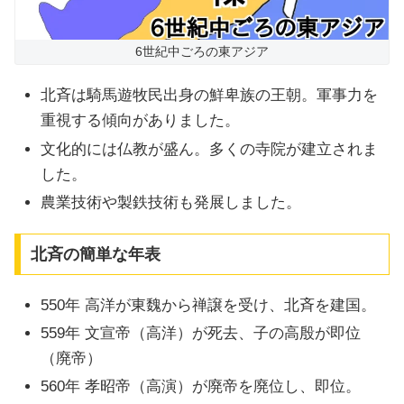
6世紀中ごろの東アジア
北斉は騎馬遊牧民出身の鮮卑族の王朝。軍事力を
重視する傾向がありました。
文化的には仏教が盛ん。多くの寺院が建立されま
した。
農業技術や製鉄技術も発展しました。
北斉の簡単な年表
550年 高洋が東魏から禅譲を受け、北斉を建国。
559年 文宣帝（高洋）が死去、子の高殷が即位
（廃帝）
560年 孝昭帝（高演）が廃帝を廃位し、即位。