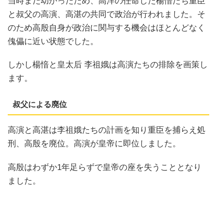
当時まだ幼かったため、高洋の任命した楊愔たち重臣
と叔父の高演、高湛の共同で政治が行われました。そ
のため高殷自身が政治に関与する機会はほとんどなく
傀儡に近い状態でした。
しかし楊愔と皇太后 李祖娥は高演たちの排除を画策し
ます。
叔父による廃位
高演と高湛は李祖娥たちの計画を知り重臣を捕らえ処
刑、高殷を廃位。高演が皇帝に即位しました。
高殷はわずか1年足らずで皇帝の座を失うこととなり
ました。