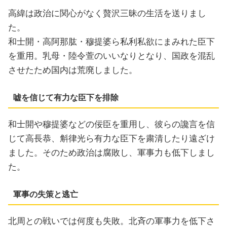
高緯は政治に関心がなく贅沢三昧の生活を送りまし
た。
和士開・高阿那肱・穆提婆ら私利私欲にまみれた臣下
を重用。乳母・陸令萱のいいなりとなり、国政を混乱
させたため国内は荒廃しました。
嘘を信じて有力な臣下を排除
和士開や穆提婆などの佞臣を重用し、彼らの讒言を信
じて高長恭、斛律光ら有力な臣下を粛清したり遠ざけ
ました。そのため政治は腐敗し、軍事力も低下しまし
た。
軍事の失策と逃亡
北周との戦いでは何度も失敗。北斉の軍事力を低下さ