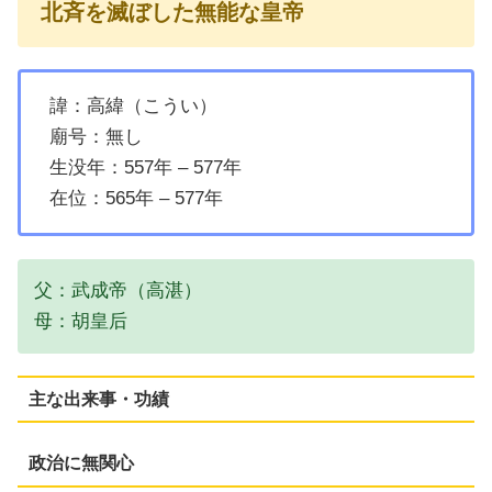
北斉を滅ぼした無能な皇帝
諱：高緯（こうい）
廟号：無し
生没年：557年 – 577年
在位：565年 – 577年
父：武成帝（高湛）
母：胡皇后
主な出来事・功績
政治に無関心