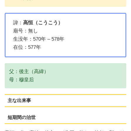
諱：
高恒（こうこう）
廟号：無し
生没年：570年 – 578年
在位：577年
父：後主（高緯）
母：穆皇后
主な出来事
短期間の治世