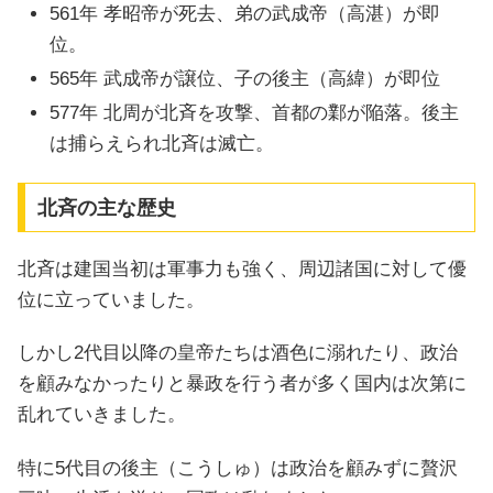
561年 孝昭帝が死去、弟の武成帝（高湛）が即
位。
565年 武成帝が譲位、子の後主（高緯）が即位
577年 北周が北斉を攻撃、首都の鄴が陥落。後主
は捕らえられ北斉は滅亡。
北斉の主な歴史
北斉は建国当初は軍事力も強く、周辺諸国に対して優
位に立っていました。
しかし2代目以降の皇帝たちは酒色に溺れたり、政治
を顧みなかったりと暴政を行う者が多く国内は次第に
乱れていきました。
特に5代目の後主（こうしゅ）は政治を顧みずに贅沢