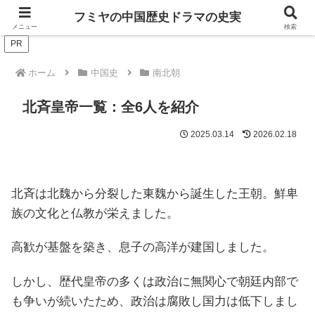
ドラマは歴史を知るともっと面白い！
フミヤの中国歴史ドラマの史実
メニュー
検索
PR
ホーム
中国史
南北朝
北斉皇帝一覧：全6人を紹介
2025.03.14
2026.02.18
北斉は北魏から分裂した東魏から誕生した王朝。鮮卑
族の文化と仏教が栄えました。
高歓が基盤を築き、息子の高洋が建国しました。
しかし、歴代皇帝の多くは政治に無関心で朝廷内部で
も争いが続いたため、政治は腐敗し国力は低下しまし