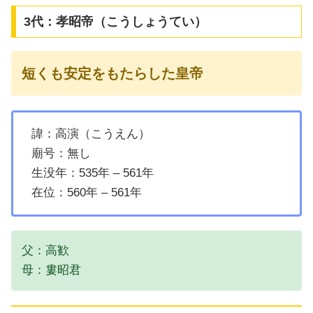
3代：孝昭帝（こうしょうてい）
短くも安定をもたらした皇帝
諱：高演（こうえん）
廟号：無し
生没年：535年 – 561年
在位：560年 – 561年
父：高歓
母：婁昭君