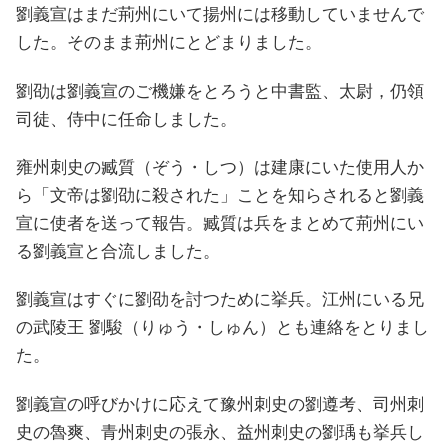
劉義宣はまだ荊州にいて揚州には移動していませんで
した。そのまま荊州にとどまりました。
劉劭は劉義宣のご機嫌をとろうと中書監、太尉，仍領
司徒、侍中に任命しました。
雍州刺史の臧質（ぞう・しつ）は建康にいた使用人か
ら「文帝は劉劭に殺された」ことを知らされると劉義
宣に使者を送って報告。臧質は兵をまとめて荊州にい
る劉義宣と合流しました。
劉義宣はすぐに劉劭を討つために挙兵。江州にいる兄
の武陵王 劉駿（りゅう・しゅん）とも連絡をとりまし
た。
劉義宣の呼びかけに応えて豫州刺史の劉遵考、司州刺
史の魯爽、青州刺史の張永、益州刺史の劉瑀も挙兵し