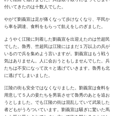
付いてきたのは十数人でした。
やがて劉義宣は足が痛くなって歩けなくなり、平民か
ら車を調達、食料をもらって飢えをしのぎました。
ようやく江陵に到着した劉義宣を出迎えたのは竺超民
でした。魯秀、竺超民は江陵にはまだ１万以上の兵が
いるので兵を集めよう言いますが。劉義宣はもう戦う
気はありません。人に会おうともしませんでした。兵
たちは不安になって次々と逃げていきます。魯秀も北
に逃げてしまいました。
江陵の街も安全ではなくなりました。劉義宣は食料を
用意して５人の妾たちを男装させて魯秀のあとを追お
うとしました。でも江陵の街は混乱していて武装した
者どもがうろついています。劉義宣は騒ぎに驚いた馬