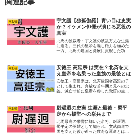
関連記事
宇文護【独孤伽羅】青い目は史実
南北朝
か？イケメン俳優が演じる悪役の
真実
北周の独裁者・宇文護の波乱万丈な生涯
に迫る。三代の皇帝を廃し権力を極めた
一方、北周の建国と発展に貢献した功労
者の実像とは？史実、功罪、登場ドラマ
を詳しく解説。
安徳王 高延宗 は実在？北斉を支
南北朝
え皇帝を名乗った皇族の最後とは
安徳王・高延宗は、北斉建国者高澄の子
として生まれ、奔放な若年期と兄への忠
義、滅亡寸前に皇帝を称した覚悟の生涯
を歩んだ人物。本記事では史実と逸話か
ら、その実像と最期を分かりやすく解説
します。
尉遅迥の史実 生涯と最後・蜀平
南北朝
定から楊堅への挙兵まで
北周最高の栄誉に輝いた名将、尉遅迥。
蜀平定の英雄として知られ、文武両道で
国を支えた彼が辿った数奇な運命とは？
宇文泰の右腕としての華々しい軍功か