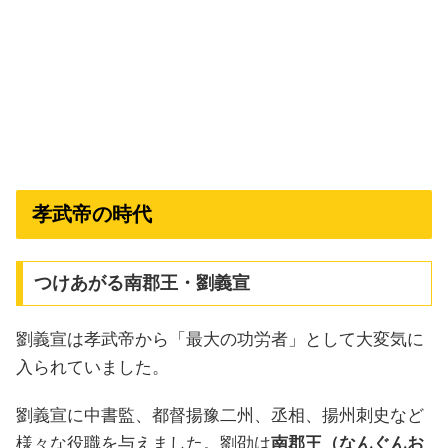
孝武帝の時代
つけあがる南郡王・劉義宣
劉義宣は孝武帝から「最大の功労者」として大変気に
入られていました。
劉義宣に中書監、都督揚豫二州、丞相、揚州刺史など
様々な役職を与えました。劉劭は
南郡王（なんぐんお