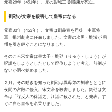
元嘉28年（451年）。兄の彭城王 劉義康が死亡。
劉劭が文帝を殺害して皇帝になる
元嘉30年（453年）。文帝は劉義宣を司徒、中軍将
軍、揚州刺史に任命しました。文帝の次男・劉濬が 荊
州を引き継ぐことになりました。
そのころ宋文帝は皇太子・劉劭（りゅう・しょう）が
呪詛をしようとしたとして廃位しようと考え、前例が
ないか調べ始めました。
２月。その動きを知った劉劭は異母弟の劉濬とともに
夜間の宮殿に侵入。宋文帝を殺害しました。劉劭は文
帝は「謀反人の徐湛之、江湛に殺された」と発表。す
ぐに自ら皇帝を名乗りました。