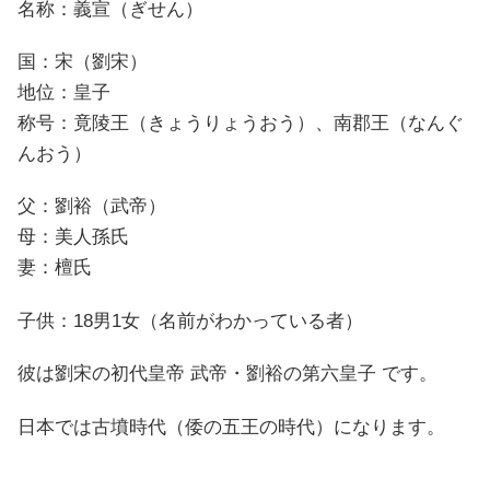
名称：義宣（ぎせん）
国：宋（劉宋）
地位：皇子
称号：竟陵王（きょうりょうおう）、南郡王（なんぐ
んおう）
父：劉裕（武帝）
母：美人孫氏
妻：檀氏
子供：18男1女（名前がわかっている者）
彼は劉宋の初代皇帝 武帝・劉裕の第六皇子 です。
日本では古墳時代（倭の五王の時代）になります。