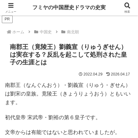
ドラマは歴史を知るともっと面白い！
フミヤの中国歴史ドラマの史実
メニュー
検索
PR
ホーム
中国史
南北朝
南郡王（竟陵王）劉義宣（りゅうぎせん）
は実在する？反乱を起こして処刑された皇
子の生涯とは
2022.04.29
2026.04.17
南郡王（なんぐんおう）・劉義宣（りゅう・ぎせん）
は劉宋の皇族。竟陵王（きょうりょうおう）ともいい
ます。
初代皇帝 宋武帝・劉裕の第６皇子です。
文帝からは有能ではないと思われていましたが。