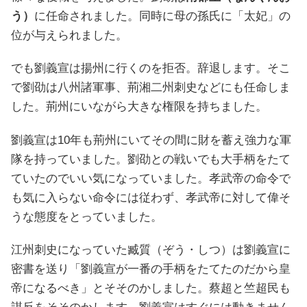
う）
に任命されました。同時に母の孫氏に「太妃」の
位が与えられました。
でも劉義宣は揚州に行くのを拒否。辞退します。そこ
で劉劭は八州諸軍事、荊湘二州刺史などにも任命しま
した。荊州にいながら大きな権限を持ちました。
劉義宣は10年も荊州にいてその間に財を蓄え強力な軍
隊を持っていました。劉劭との戦いでも大手柄をたて
ていたのでいい気になっていました。孝武帝の命令で
も気に入らない命令には従わず、孝武帝に対して偉そ
うな態度をとっていました。
江州刺史になっていた臧質（ぞう・しつ）は劉義宣に
密書を送り「劉義宣が一番の手柄をたてたのだから皇
帝になるべき」とそそのかしました。蔡超と竺超民も