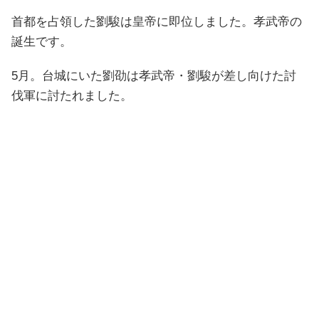
首都を占領した劉駿は皇帝に即位しました。孝武帝の
誕生です。
5月。台城にいた劉劭は孝武帝・劉駿が差し向けた討
伐軍に討たれました。