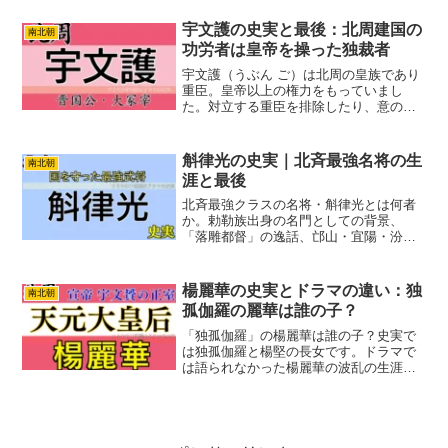
ら、楊堅の台頭に抗った最期の「尉遅迥
の乱」まで。北周という国への忠義に殉
宇文護の史実と最後：北周建国の
南北朝
じた、誇り高き武人の全生涯を、最新の
功労者は皇帝を操った独裁者
歴史的視点から徹底解説します。
宇文護（うぶん ご）は北周の皇族であり
重臣。皇帝以上の権力をもっていまし
た。対立する重臣を排除したり、意のま
まにならない皇帝を廃して独裁を行いま
した。しかし最後は武帝に暗殺されてし
まいます。史実の宇文護はどんな人物だ
斛律光の史実｜北斉最強名将の生
南北朝
ったのか紹介します。宇文...
涯と最後
北斉最強クラスの名将・斛律光とは何者
か。勅勒族出身の名門としての背景、
「落雕都督」の逸話、邙山・宜陽・汾水
での連戦、そして572年の処刑に至る讒言
と側近政治を史実ベースで解説。北斉滅
亡との関係も整理します。
楊麗華の史実とドラマの違い：独
南北朝
孤伽羅の麗華は誰の子？
「独孤伽羅」の楊麗華は誰の子？史実で
は独孤伽羅と楊堅の長女です。ドラマで
は語られなかった楊麗華の波乱の生涯
と、母・独孤伽羅との複雑な関係性を深
掘り。皇后としての苦悩、父への葛藤、
そして親子の深い愛と権力の影に迫りま
す。ドラマをもっと楽しめる歴史の真実
を、ドラマ好きの主婦向けに分かりやす