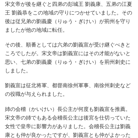
宋文帝が後を継ぐと四弟の彭城王 劉義康、五弟の江夏
王 劉義恭をこの地域の守りにつかせていました。その
後は従兄弟の劉義慶（りゅう・ぎけい）が荊州を守り
ましたが他の地域に転任。
その後、順番としては六弟の劉義宣が受け継ぐべきと
ころでしたが。宋文帝は劉義宣にはその才能がないと
思い、七弟の劉義慶（りゅう・ぎけい）を荊州刺史に
しました。
劉義宣は征北将軍、都督南徐州軍事、南徐州刺史など
の役職が与えられました。
姉の会稽（かいけい）長公主が何度も劉義宣を推薦。
宋文帝の姉でもある会稽長公主は後宮を仕切っていた
女性で皇帝に影響力がありました。会稽長公主は劉義
康とも仲が良かったですが、劉義宣とも仲がよかった