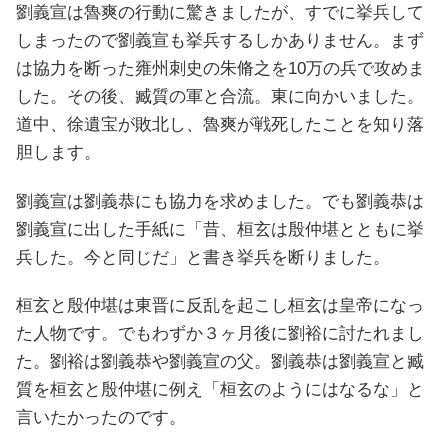
劉義宣は魯爽の行動に驚きましたが、すでに挙兵して
しまったので劉義宣も挙兵するしかありません。まず
は協力を断った雍州刺史の朱脩之を10万の兵で攻めま
した。その後、臧質の軍と合流。東に向かいました。
道中、徐遺宝が敗北し、魯爽が戦死したことを知り落
胆します。
劉義宣は劉義恭にも協力を求めました。でも劉義恭は
劉義宣に出した手紙に「昔、桓玄は殷仲堪とともに挙
兵した。今と同じだ」と書き挙兵を断りました。
桓玄と殷仲堪は東晋に反乱を起こし桓玄は皇帝になっ
た人物です。でもわずか３ヶ月後に劉裕に討たれまし
た。劉裕は劉義恭や劉義宣の父。劉義恭は劉義宣と臧
質を桓玄と殷仲堪に例え「桓玄のようにはなるな」と
言いたかったのです。