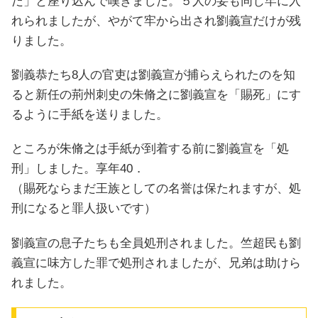
だ」と座り込んで嘆きました。５人の妾も同じ牢に入
れられましたが、やがて牢から出され劉義宣だけが残
りました。
劉義恭たち8人の官吏は劉義宣が捕らえられたのを知
ると新任の荊州刺史の朱脩之に劉義宣を「賜死」にす
るように手紙を送りました。
ところが朱脩之は手紙が到着する前に劉義宣を「処
刑」しました。享年40．
（賜死ならまだ王族としての名誉は保たれますが、処
刑になると罪人扱いです）
劉義宣の息子たちも全員処刑されました。竺超民も劉
義宣に味方した罪で処刑されましたが、兄弟は助けら
れました。