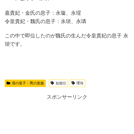
嘉貴妃・金氏の息子：永璇、永瑆
令皇貴妃・魏氏の息子：永琰、永璘
この中で即位したのが魏氏の生んだ令皇貴妃の息子 永
琰です。
清の皇子・男の皇族
如懿伝
瓔珞
スポンサーリンク