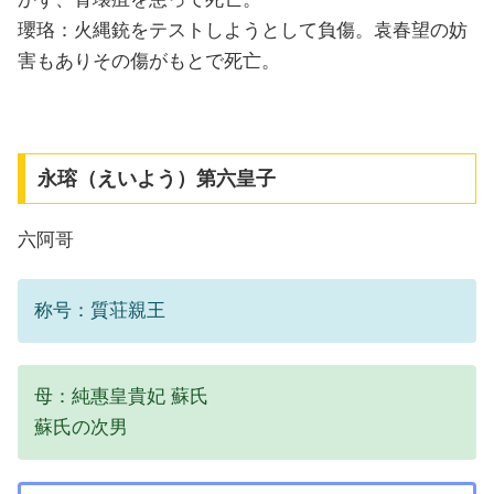
瓔珞：火縄銃をテストしようとして負傷。袁春望の妨
害もありその傷がもとで死亡。
永瑢（えいよう）第六皇子
六阿哥
称号：質荘親王
母：純惠皇貴妃 蘇氏
蘇氏の次男