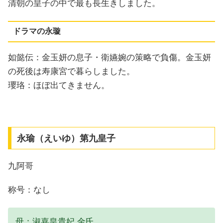
清朝の皇子の中で最も長生きしました。
ドラマの永璇
如懿伝：金玉妍の息子・衛嬿婉の策略で負傷。金玉妍
の死後は寿康宮で暮らしました。
瓔珞：ほぼ出てきません。
永瑜（えいゆ）第九皇子
九阿哥
称号：なし
母：淑嘉皇貴妃 金氏