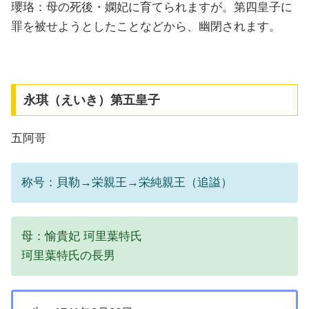
瓔珞：母の死後・嫻妃に育てられますが。第四皇子に
罪を被せようとしたことなどから、幽閉されます。
永琪（えいき）第五皇子
五阿哥
称号：貝勒→栄親王→栄純親王（追謚）
母：愉貴妃 珂里葉特氏
珂里葉特氏の長男