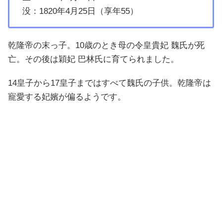
没：1820年4月25日（享年55）
乾隆帝の末っ子。10歳のとき母の令皇貴妃 魏氏が死
亡。その後は穎妃 巴林氏に育てられました。
14皇子から17皇子まではすべて魏氏の子供。乾隆帝は
寵愛する妃嬪が偏るようです。