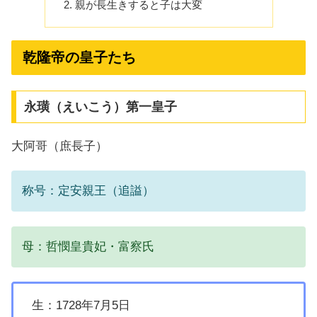
親が長生きすると子は大変
乾隆帝の皇子たち
永璜（えいこう）第一皇子
大阿哥（庶長子）
称号：定安親王（追謚）
母：哲憫皇貴妃・富察氏
生：1728年7月5日