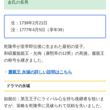
金氏の長男
生：1739年2月21日
没：1777年4月5日（享年39）
乾隆帝が皇帝即位後に生まれた最初の皇子。
和碩履懿親王・允祹（康煕帝の12男）の死後。履親王
の称号を継ぎました。
・
履親王 永珹の詳しい説明はこちら
ドラマの永珹
如懿伝：第五王子にライバル心を持ち後継者を狙いま
すが、策略を乾隆帝に見破られて信頼を失いました。