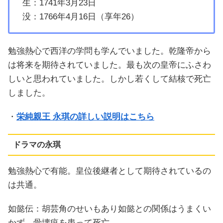
生：1741年3月23日
没：1766年4月16日（享年26）
勉強熱心で西洋の学問も学んでいました。乾隆帝から
は将来を期待されていました。最も次の皇帝にふさわ
しいと思われていました。しかし若くして結核で死亡
しました。
・
栄純親王 永琪の詳しい説明はこちら
ドラマの永琪
勉強熱心で有能。皇位後継者として期待されているの
は共通。
如懿伝：胡芸角のせいもあり如懿との関係はうまくい
かず、骨壊疽を患って死亡。