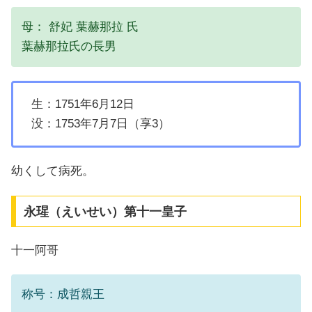
母： 舒妃 葉赫那拉 氏
葉赫那拉氏の長男
生：1751年6月12日
没：1753年7月7日（享3）
幼くして病死。
永瑆（えいせい）第十一皇子
十一阿哥
称号：成哲親王