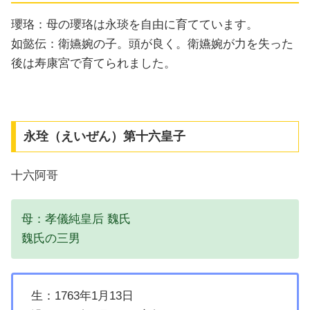
瓔珞：母の瓔珞は永琰を自由に育てています。
如懿伝：衛嬿婉の子。頭が良く。衛嬿婉が力を失った
後は寿康宮で育てられました。
永㻇（えいぜん）第十六皇子
十六阿哥
母：孝儀純皇后 魏氏
魏氏の三男
生：1763年1月13日