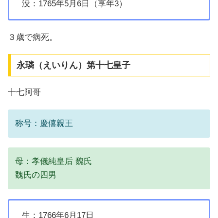
没：1765年5月6日（享年3）
３歳で病死。
永璘（えいりん）第十七皇子
十七阿哥
称号：慶僖親王
母：孝儀純皇后 魏氏
魏氏の四男
生：1766年6月17日