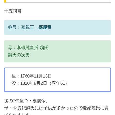
十五阿哥
称号：嘉親王→
嘉慶帝
母：孝儀純皇后 魏氏
魏氏の次男
生：1760年11月13日
没：1820年9月2日（享年61）
後の7代皇帝・嘉慶帝。
母・令貴妃魏氏には子供が多かったので慶妃陸氏に育