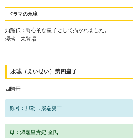
ドラマの永璋
如懿伝：野心的な皇子として描かれました。
瓔珞：未登場。
永珹（えいせい）第四皇子
四阿哥
称号：貝勒→履端親王
母：淑嘉皇貴妃 金氏