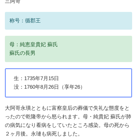
三阿哥
称号：循郡王
母：純恵皇貴妃 蘇氏
蘇氏の長男
生：1735年7月15日
没：1760年8月26日（享年26）
大阿哥永璜とともに富察皇后の葬儀で失礼な態度をと
ったので乾隆帝から怒られます。母・純貴妃 蘇氏が肺
の病気になり看病をしていたところ感染。母の死から
２ヶ月後。永璉も病死しました。