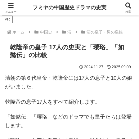
ドラマは歴史を知るともっと面白い！
フミヤの中国歴史ドラマの史実
メニュー
検索
PR
ホーム
中国史
清
清の皇子・男の皇族
乾隆帝の皇子 17人の史実と「瓔珞」「如
懿伝」の比較
2024.11.27
2025.09.09
清朝の第６代皇帝・乾隆帝には17人の息子と10人の娘
がいました。
乾隆帝の息子17人をすべて紹介します。
「如懿伝」「瓔珞」などのドラマでも皇子たちは登場
します。