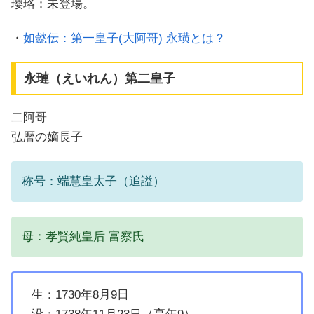
瓔珞：未登場。
・
如懿伝：第一皇子(大阿哥) 永璜とは？
永璉（えいれん）第二皇子
二阿哥
弘暦の嫡長子
称号：端慧皇太子（追謚）
母：孝賢純皇后 富察氏
生：1730年8月9日