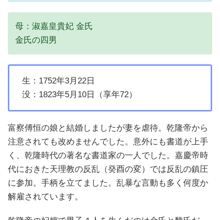
母：淑嘉皇貴妃 金氏
金氏の四男
生：1752年3月22日
没：1823年5月10日（享年72）
富察傅恒の娘と結婚しましたが妻を虐待。乾隆帝から
注意されても改めませんでした。意外にも書道が上手
く、乾隆時代の著名な書道家の一人でした。嘉慶帝時
代におきた天理教の反乱（癸酉の変）では反乱の鎮圧
に参加。手柄を立てました。乱暴な言動も多く何度か
解雇されています。