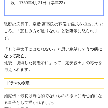
没：1750年4月21日（享年23）
弘暦の庶長子。皇后 富察氏の葬儀で儀式を担当したと
ころ。「悲しみ方が足りない」と乾隆帝に怒られま
す。
「もう皇太子にはなれない」と思い絶望して
うつ病に
なって死亡。
死後、後悔した乾隆帝によって「定安親王」の称号を
与えられます。
ドラマの永璜
如懿伝：最初は野心的でないものの徐々に野心的にな
る皇子として描かれました。