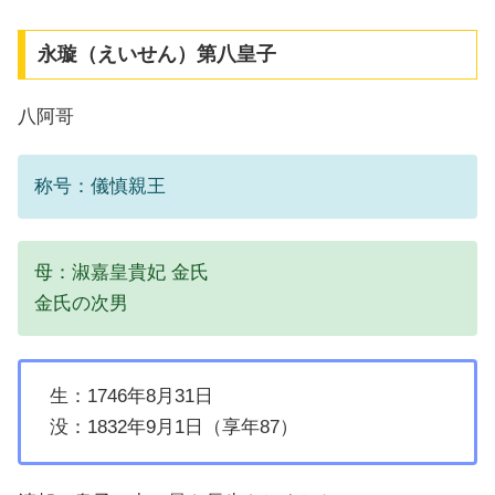
永璇（えいせん）第八皇子
八阿哥
称号：儀慎親王
母：淑嘉皇貴妃 金氏
金氏の次男
生：1746年8月31日
没：1832年9月1日（享年87）