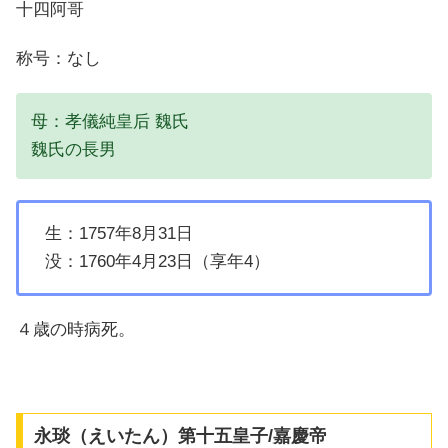
十四阿哥
称号：なし
母：孝儀純皇后 魏氏
魏氏の長男
生：1757年8月31日
没：1760年4月23日（享年4）
４歳の時病死。
永琰（えいたん）第十五皇子/嘉慶帝