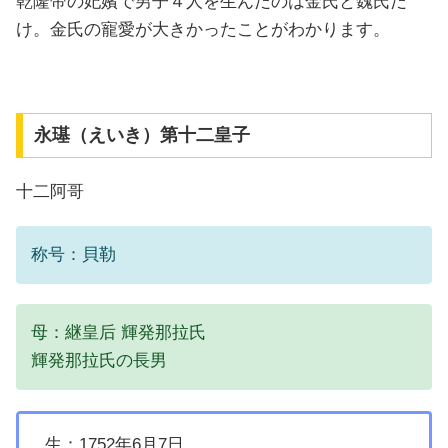
乾隆帝の妃嬪で男子４人を生んだのは金氏と魏氏だ
け。金氏の寵愛が大きかったことがわかります。
永璂（えいき）第十二皇子
十二阿哥
称号：貝勒
母：継皇后 輝発那拉氏
輝発那拉氏の長男
生：1752年6月7日