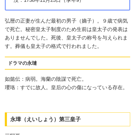
没：1738年11月23日（享年9）
弘暦の正妻が生んだ最初の男子（嫡子）。９歳で病気
で死亡。秘密皇太子制度のため生前は皇太子の発表は
ありませんでした。死後、皇太子の称号を与えられま
す。葬儀も皇太子の格式で行われました。
ドラマの永璉
如懿伝：病弱。海蘭の陰謀で死亡。
瓔珞：すでに故人。皇后の心の傷になっている存在。
永璋（えいしょう）第三皇子