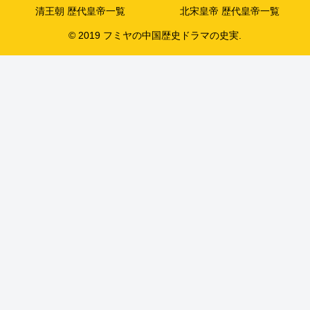
清王朝 歴代皇帝一覧
北宋皇帝 歴代皇帝一覧
© 2019 フミヤの中国歴史ドラマの史実.