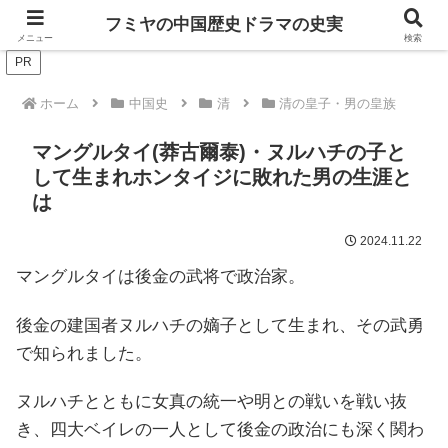
ドラマは歴史を知るともっと面白い！
フミヤの中国歴史ドラマの史実
メニュー
検索
PR
ホーム
中国史
清
清の皇子・男の皇族
マングルタイ(莽古爾泰)・ヌルハチの子と
して生まれホンタイジに敗れた男の生涯と
は
2024.11.22
マングルタイは後金の武将で政治家。
後金の建国者ヌルハチの嫡子として生まれ、その武勇
で知られました。
ヌルハチとともに女真の統一や明との戦いを戦い抜
き、四大ベイレの一人として後金の政治にも深く関わ