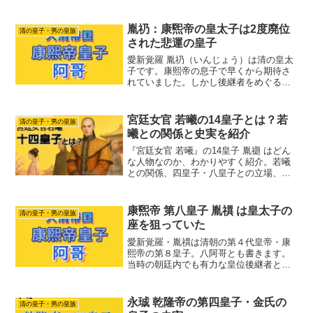
戦で手柄をたて重臣たちからの評判もよ
かったのですが。母の地位が低いせいか
自分が次の皇帝になるのを諦め、八皇
胤礽：康煕帝の皇太子は2度廃位
清の皇子・男の皇族
子・胤禩と共謀して皇太子を...
された悲運の皇子
愛新覚羅 胤礽（いんじょう）は清の皇太
子です。康熙帝の息子で早くから期待さ
れていました。しかし後継者をめぐる争
いが激しくなり皇太子を廃位されてしま
います。清王朝では皇太子が廃位される
ことは珍しいです。胤礽は清王朝で唯一
宮廷女官 若曦の14皇子とは？若
清の皇子・男の皇族
廃位された皇太子でした...
曦との関係と史実を紹介
『宮廷女官 若曦』の14皇子 胤禵 はどん
な人物なのか、わかりやすく紹介。若曦
との関係、四皇子・八皇子との立場、史
実との違いまで紹介します。
康煕帝 第八皇子 胤禩 は皇太子の
清の皇子・男の皇族
座を狙っていた
愛新覚羅・胤禩は清朝の第４代皇帝・康
熙帝の第８皇子。八阿哥とも書きます。
当時の朝廷内でも有力な皇位後継者と考
えられ「八賢王」と呼ばれていました。
胤禩を支持する派閥ができていたほどで
した。しかし皇帝になることはできず。
永珹 乾隆帝の第四皇子・金氏の
清の皇子・男の皇族
雍正帝の時代には目の敵に...