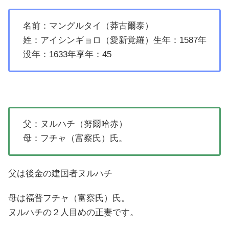
名前：マングルタイ（莽古爾泰）
姓：アイシンギョロ（愛新覚羅）生年：1587年
没年：1633年享年：45
父：ヌルハチ（努爾哈赤）
母：フチャ（富察氏）氏。
父は後金の建国者ヌルハチ
母は福普フチャ（富察氏）氏。
ヌルハチの２人目めの正妻です。