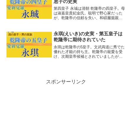
息子の史実
第四皇子 永珹は清朝 乾隆帝の四皇子。母
は淑嘉皇貴妃金氏。聡明で野心家だった
が、乾隆帝の信頼を失い、和碩履懿親王
を継ぐ。ドラマ『瓔珞』『如懿伝』では
違う演出がされますが。母や周囲の影響
で誤った人生を歩むところは共通してい
永琪(えいき)の史実・第五皇子は
清の皇子・男の皇族
ます。
乾隆帝に期待されていた
永琪は乾隆帝の5皇子。文武両道に秀でた
優れた才能の持ち主。乾隆帝の寵愛を受
け、次期皇帝候補とされていましたが、
若くして病没しました。彼の生涯と人物
像を紹介します。
スポンサーリンク