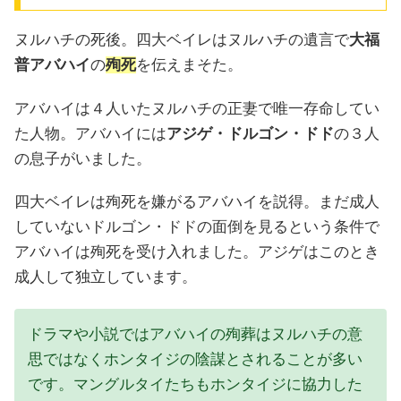
ヌルハチの死後。四大ベイレはヌルハチの遺言で
大福
普アバハイ
の
殉死
を伝えまそた。
アバハイは４人いたヌルハチの正妻で唯一存命してい
た人物。アバハイには
アジゲ・ドルゴン・ドド
の３人
の息子がいました。
四大ベイレは殉死を嫌がるアバハイを説得。まだ成人
していないドルゴン・ドドの面倒を見るという条件で
アバハイは殉死を受け入れました。アジゲはこのとき
成人して独立しています。
ドラマや小説ではアバハイの殉葬はヌルハチの意
思ではなくホンタイジの陰謀とされることが多い
です。マングルタイたちもホンタイジに協力した