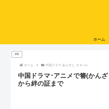
ホーム
PR
ホーム
中国ドラマ あらすじ ネタバレ
中国ドラマ･アニメで簪(かん
から絆の証まで