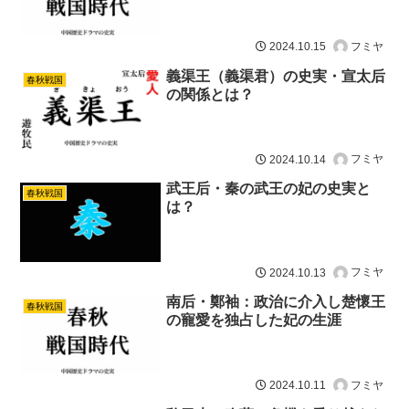
フミヤ
2024.10.15
義渠王（義渠君）の史実・宣太后
春秋戦国
の関係とは？
フミヤ
2024.10.14
武王后・秦の武王の妃の史実と
春秋戦国
は？
フミヤ
2024.10.13
南后・鄭袖：政治に介入し楚懷王
春秋戦国
の寵愛を独占した妃の生涯
フミヤ
2024.10.11