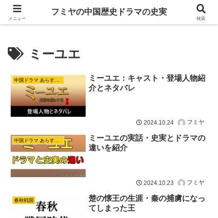
ドラマは歴史を知るともっと面白い！
フミヤの中国歴史ドラマの史実
メニュー
検索
ミーユエ
ミーユエ：キャスト・登場人物紹
中国ドラマ あらすじ ネタバレ
介とネタバレ
フミヤ
2024.10.24
ミーユエの実話・史実とドラマの
中国ドラマ あらすじ ネタバレ
違いを紹介
フミヤ
2024.10.23
楚の懐王の生涯・秦の捕虜になっ
春秋戦国
てしまった王