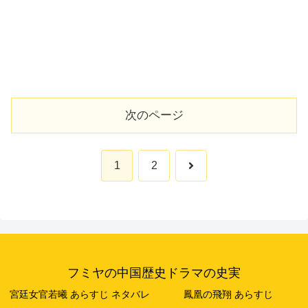
次のページ
次
1
2
へ
フミヤの中国歴史ドラマの史実
宮廷女官若曦 あらすじ ネタバレ
鳳凰の飛翔 あらすじ