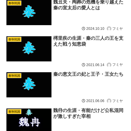
魏丑夫・殉葬の危機を乗り越えた
春秋戦国
秦の宣太后の愛人とは
フミヤ
2024.10.10
樗里疾の生涯・秦の三人の王を支
春秋戦国
えた戦う知恵袋
フミヤ
2021.06.14
秦の恵文王の妃と王子・王女たち
春秋戦国
フミヤ
2021.06.06
魏冄の生涯・有能だけど公私混同
春秋戦国
が激しすぎた宰相