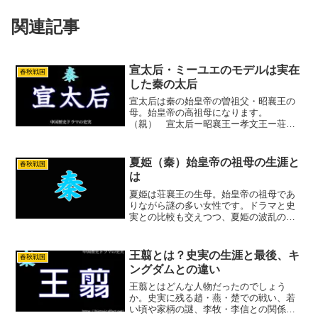
関連記事
宣太后・ミーユエのモデルは実在
春秋戦国
した秦の太后
宣太后は秦の始皇帝の曽祖父・昭襄王の
母。始皇帝の高祖母になります。
（親） 宣太后ー昭襄王ー孝文王ー荘襄
王ー始皇帝 （子）という関係です。中
国ドラマ「ミーユエ」ではヒロイン羋月
（ミー・ユエ、びげつ）として登場しま
夏姫（秦）始皇帝の祖母の生涯と
春秋戦国
す。ドラマのミーユエは史実の宣...
は
夏姫は荘襄王の生母。始皇帝の祖母であ
りながら謎の多い女性です。ドラマと史
実との比較も交えつつ、夏姫の波乱の人
生に迫ります。
王翦とは？史実の生涯と最後、キ
春秋戦国
ングダムとの違い
王翦とはどんな人物だったのでしょう
か。史実に残る趙・燕・楚での戦い、若
い頃や家柄の謎、李牧・李信との関係、