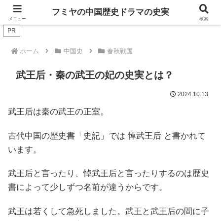
ドラマは歴史を知るともっと面白い！
フミヤの中国歴史ドラマの史実
メニュー
検索
PR
ホーム
中国史
春秋戦国
武王后・秦の武王の妃の史実とは？
2024.10.13
武王后は秦の武王の正室。
古代中国の歴史書「史記」では 悼武王后 と書かれて
います。
武王后と言ったり、悼武王后と言ったりするのは歴史
書によって少しずつ名前が違うからです。
武王は若くして急死しました。武王と武王后の間に子