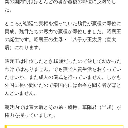
秦の国内ではほとんどの者が嬴稷の即位に反対でし
た。
ところが朝廷で実権を握っていた魏冄が嬴稷の即位に
賛成。魏冄たちの尽力で嬴稷が即位しました。昭襄王
の誕生です。昭襄王の生母・羋八子が王太后（宣太
后）になります。
昭襄王は即位したとき19歳だったので決して幼かった
わけではありません。でも燕で人質生活をおくってい
たせいか、まだ成人の儀式を行っていません。しかも
外国に長い間いたので秦国内には命令を聞く者がほと
んどいません。
朝廷内では宣太后とその弟・魏冄、華陽君（羋戎）が
権力を握っていました。