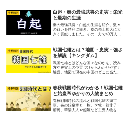
秦王政を警戒した理由、最後や死因、
『キングダム』との違いまでわかりやす
く紹介します。
白起・秦の最強武将の史実：栄光
春秋戦国
と最期の生涯
秦の最強武将・白起の生涯を紹介。数々
の戦いを勝利に導き、秦の領土拡大に大
きく貢献しました。その一方で40万人を
生き埋めにしたという残酷な一面も。そ
の波乱万丈な人生と最期を史実をもとに
詳しく解説します。
戦国七雄とは？地図・史実・強さ
春秋戦国
を解説【キングダム】
戦国七雄とはどんな国々なのかを、読み
方や史実上の位置づけからわかりやすく
解説。地図で現在の中国のどこに当たる
か、七国の強さ・国力比較、キングダム
との関係までまとめます。
春秋戦国時代がわかる！戦国七雄
春秋戦国
と始皇帝ゆかりの人物まとめ
春秋戦国時代の流れと戦国七雄の滅亡
順、秦の始皇帝と一族、李牧・韓非子・
荊軻、華陽夫人や趙姫など主要人物を史
実とともに整理した入門ガイド。