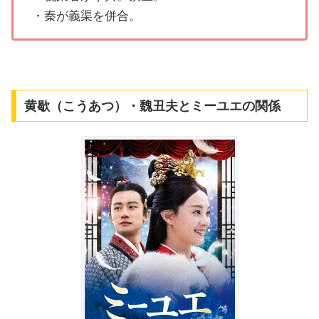
・秦が義渠を併合。
黄歇（こうあつ）・魏丑夫とミーユエの関係