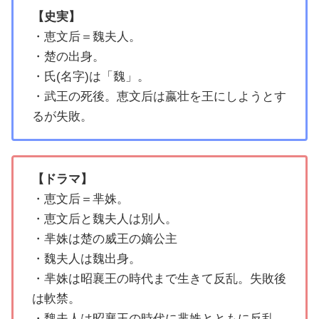
【史実】
・恵文后＝魏夫人。
・楚の出身。
・氏(名字)は「魏」。
・武王の死後。恵文后は嬴壮を王にしようとす
るが失敗。
【ドラマ】
・恵文后＝芈姝。
・恵文后と魏夫人は別人。
・芈姝は楚の威王の嫡公主
・魏夫人は魏出身。
・芈姝は昭襄王の時代まで生きて反乱。失敗後
は軟禁。
・魏夫人は昭襄王の時代に芈姝とともに反乱。