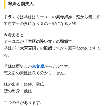
芈姝と魏夫人
ドラマでは芈姝はミーユエの
異母姉妹
。楚から秦に来
て恵文王の妻になり秦の王妃になる人物。
今考えると
ミーユエが「
宮廷の諍い女
」の
甄嬛
で
芈姝が「
大宋宮詞
」の
劉娥
ですから豪華な姉妹ですよ
ね。
芈姝は歴史上の
恵文后
がモデルです。
恵文后の素性は良く分かりません。
魏の出身：姫姓、魏氏
楚の出身：魏姓
二つの説があります。