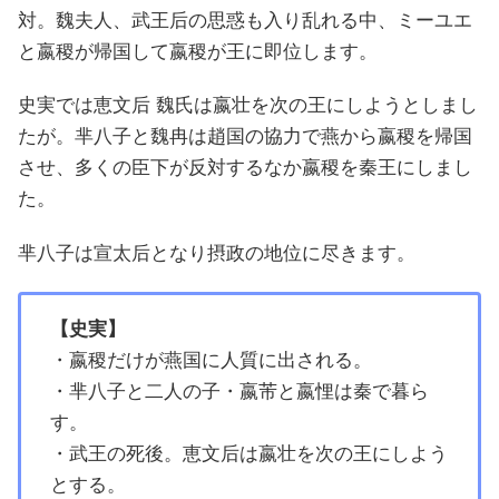
対。魏夫人、武王后の思惑も入り乱れる中、ミーユエ
と嬴稷が帰国して嬴稷が王に即位します。
史実では恵文后 魏氏は嬴壮を次の王にしようとしまし
たが。芈八子と魏冉は趙国の協力で燕から嬴稷を帰国
させ、多くの臣下が反対するなか嬴稷を秦王にしまし
た。
芈八子は宣太后となり摂政の地位に尽きます。
【史実】
・嬴稷だけが燕国に人質に出される。
・芈八子と二人の子・嬴芾と嬴悝は秦で暮ら
す。
・武王の死後。恵文后は嬴壮を次の王にしよう
とする。