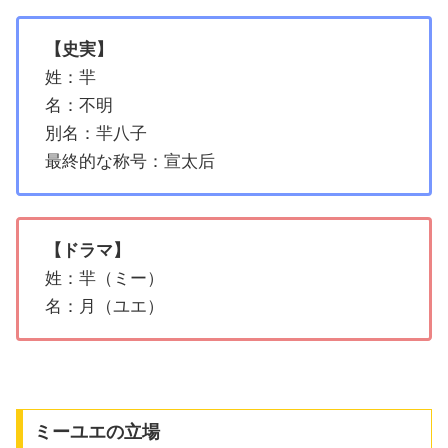
【史実】
姓：羋
名：不明
別名：羋八子
最終的な称号：宣太后
【ドラマ】
姓：羋（ミー）
名：月（ユエ）
ミーユエの立場