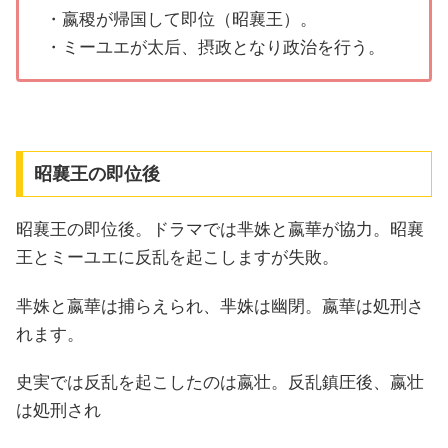
・嬴稷が帰国して即位（昭襄王）。
・ミーユエが太后、摂政となり政治を行う。
昭襄王の即位後
昭襄王の即位後。ドラマでは芈姝と嬴華が協力。昭襄
王とミーユエに反乱を起こしますが失敗。
芈姝と嬴華は捕らえられ、芈姝は幽閉。嬴華は処刑さ
れます。
史実では反乱を起こしたのは嬴壮。反乱鎮圧後、嬴壮
は処刑され