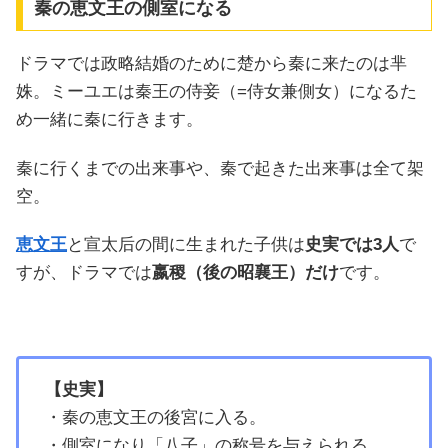
秦の恵文王の側室になる
ドラマでは政略結婚のために楚から秦に来たのは芈
姝。ミーユエは秦王の侍妾（=侍女兼側女）になるた
め一緒に秦に行きます。
秦に行くまでの出来事や、秦で起きた出来事は全て架
空。
恵文王
と宣太后の間に生まれた子供は
史実では3人
で
すが、ドラマでは
嬴稷（後の昭襄王）だけ
です。
【史実】
・秦の恵文王の後宮に入る。
・側室になり「八子」の称号を与えられる。