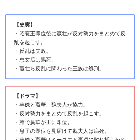
【史実】
・昭襄王即位後に嬴壮が反対勢力をまとめて反
乱を起こす。
・反乱は失敗。
・恵文后は賜死。
・嬴壮ら反乱に関わった王族は処刑。
【ドラマ】
・芈姝と嬴華、魏夫人が協力。
・反対勢力をまとめて反乱を起こす。
・雍で嬴華が王に即位。
・息子の即位を見届けて魏夫人は病死。
・芈姝と嬴華はミーユエと嬴稷に敗れ捕らわれ