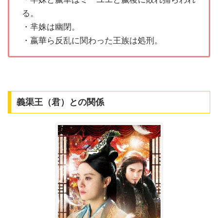
る。
・芈姝は幽閉。
・嬴華ら反乱に関わった王族は処刑。
義渠王（君）との関係