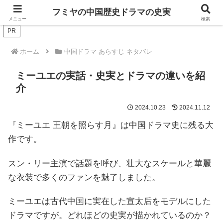
ドラマは歴史を知るともっと面白い！
フミヤの中国歴史ドラマの史実
メニュー
検索
PR
ホーム
中国ドラマ あらすじ ネタバレ
ミーユエの実話・史実とドラマの違いを紹
介
2024.10.23
2024.11.12
『ミーユエ 王朝を照らす月』は中国ドラマ史に残る大
作です。
スン・リー主演で話題を呼び、壮大なスケールと華麗
な衣装で多くのファンを魅了しました。
ミーユエは古代中国に実在した宣太后をモデルにした
ドラマですが。どれほどの史実が描かれているのか？