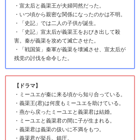
・宣太后と義渠王が夫婦同然だった。
・いつ頃から親密な関係になったのかは不明。
・「史記」では二人の子供が誕生。
・「史記」宣太后が義渠王をおびき出して殺
害。秦が義渠を攻めて滅亡させた。
・「戦国策」秦軍が義渠を壊滅させ、宣太后が
残党の討伐を命令した。
【ドラマ】
・ミーユエが秦に来る頃から知り合っている。
・義渠王(君)は何度もミーユエを助けている。
・燕から戻ったミーユエと義渠君は結婚。
・ミーユエと義渠君の間に子が生まれる。
・義渠君は義渠の扱いに不満をもつ。
・義渠君が挙兵。鎮圧。