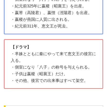
・紀元前325年に嬴稷（昭襄王）を出産。
・嬴芾（高陵君）、嬴悝（涇陽君）を出産。
・嬴稷が燕国に人質に出される。
・紀元前311年、恵文王が死去。
【ドラマ】
・芈姝とともに秦にやって来て恵文王の後宮に
入る。
・側室になり「八子」の称号を与えられる。
・子供は嬴稷（昭襄王）だけ。
・その他、後宮での出来事はすべて架空。