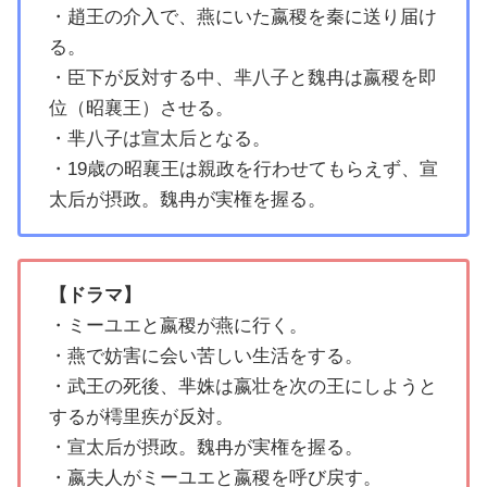
・趙王の介入で、燕にいた嬴稷を秦に送り届け
る。
・臣下が反対する中、芈八子と魏冉は嬴稷を即
位（昭襄王）させる。
・芈八子は宣太后となる。
・19歳の昭襄王は親政を行わせてもらえず、宣
太后が摂政。魏冉が実権を握る。
【ドラマ】
・ミーユエと嬴稷が燕に行く。
・燕で妨害に会い苦しい生活をする。
・武王の死後、芈姝は嬴壮を次の王にしようと
するが樗里疾が反対。
・宣太后が摂政。魏冉が実権を握る。
・嬴夫人がミーユエと嬴稷を呼び戻す。