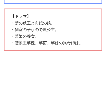
【ドラマ】
・楚の威王と向妃の娘。
・側室の子なので庶公主。
・莒姫の養女。
・楚懷王羋槐、羋茵、羋姝の異母姉妹。