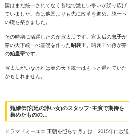
国はまだ統一されてなく各地で激しい争いが繰り広げ
ていました。秦は他国よりも先に改革を進め、統一へ
の礎を築きました。
その時期に活躍したのが宣太后です。宣太后の
息子
が
秦の天下統一の基礎を作った
昭襄王
。昭襄王の孫が秦
の
始皇帝
です。
宣太后がいなければ秦の天下統一はもっと遅れていた
かもしれません。
甄嬛伝(宮廷の諍い女)のスタッフ･主演で期待を
集めたものの…
ドラマ『ミーユエ 王朝を照らす月』は、2015年に放送