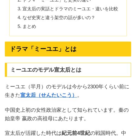
宣太后の実話とドラマのミーユエ・違いを比較
なぜ史実と違う架空の話が多いの？
まとめ
ドラマ「ミーユエ」とは
ミーユエのモデル宣太后とは
ミーユエ（羋月）のモデルは今から2300年くらい前に
生きた
宣太后（せんたいこう）
。
中国史上初の女性政治家として知られています。秦の
始皇帝 嬴政の高祖母にあたります。
宣太后が活躍した時代は
紀元前4世紀
の戦国時代。中