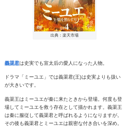
出典：楽天市場
義渠君
は史実でも宣太后の愛人になった人物。
ドラマ「ミーユエ」では義渠君(王)は史実よりも扱い
が大きいです。
義渠王はミーユエが秦に来たときから登場。何度も登
場してミーユエを救う存在として描かれます。義渠王
は秦に服従して義渠君と呼ばれるようになりますが。
その後も義渠君とミーユエは親密な付き合いを深め。