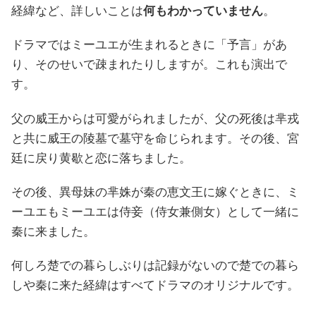
経緯など、詳しいことは
何もわかっていません
。
ドラマではミーユエが生まれるときに「予言」があ
り、そのせいで疎まれたりしますが。これも演出で
す。
父の威王からは可愛がられましたが、父の死後は芈戎
と共に威王の陵墓で墓守を命じられます。その後、宮
廷に戻り黄歇と恋に落ちました。
その後、異母妹の芈姝が秦の恵文王に嫁ぐときに、ミ
ーユエもミーユエは侍妾（侍女兼側女）として一緒に
秦に来ました。
何しろ楚での暮らしぶりは記録がないので楚での暮ら
しや秦に来た経緯はすべてドラマのオリジナルです。