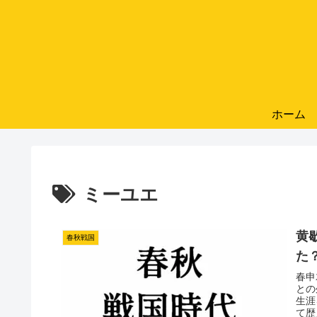
ホーム
ミーユエ
黄
春秋戦国
た
春申
との
生涯
て歴