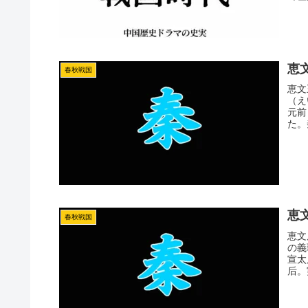
恵
春秋戦国
恵文
（え
元前
た。
恵
春秋戦国
恵文
の義
宣太
后。