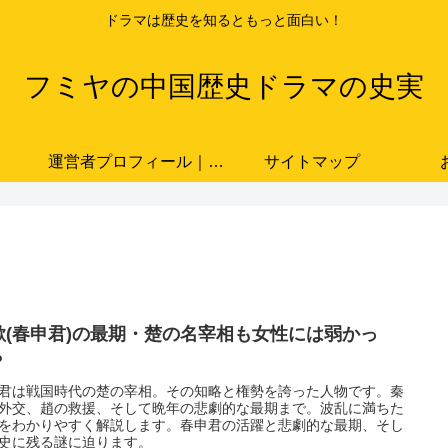
ドラマは歴史を知るともっと面白い！
フミヤの中国歴史ドラマの史実
運営者プロフィール｜ドラマと史実をつなぐ歴史ブロガー「フミヤ」
サイトマップ
歇(春申君)の最期・楚の名宰相も女性には弱かっ
？
君は戦国時代の楚の宰相。その知略と権勢を誇った人物です。秦
外交、趙の救援、そして晩年の悲劇的な最期まで。波乱に満ちた
をわかりやすく解説します。春申君の活躍と悲劇的な最期、そし
史に残る謎に迫ります。