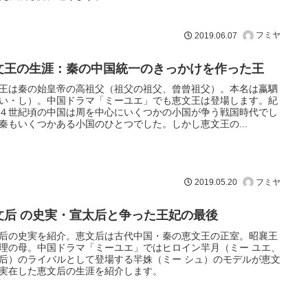
フミヤ
2019.06.07
文王の生涯：秦の中国統一のきっかけを作った王
王は秦の始皇帝の高祖父（祖父の祖父、曾曾祖父）。本名は嬴駟
い・し）。中国ドラマ「ミーユエ」でも恵文王は登場します。紀
４世紀頃の中国は周を中心にいくつかの小国が争う戦国時代でし
秦もいくつかある小国のひとつでした。しかし恵文王の...
フミヤ
2019.05.20
文后 の史実・宣太后と争った王妃の最後
后の史実を紹介。恵文后は古代中国・秦の恵文王の正室。昭襄王
理の母。中国ドラマ「ミーユエ」ではヒロイン羋月（ミー ユエ、
后）のライバルとして登場する羋姝（ミー シュ）のモデルが恵文
実在した恵文后の生涯を紹介します。