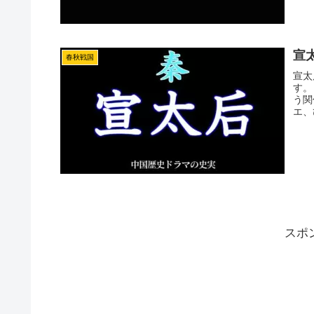
宣
春秋戦国
宣太
す。
う関
エ、
スポ