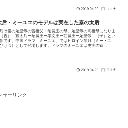
フミヤ
2019.04.29
太后・ミーユエのモデルは実在した秦の太后
后は秦の始皇帝の曽祖父・昭襄王の母。始皇帝の高祖母になりま
（親） 宣太后ー昭襄王ー孝文王ー荘襄王ー始皇帝 （子）とい
係です。中国ドラマ「ミーユエ」ではヒロイン羋月（ミー・ユ
びげつ）として登場します。ドラマのミーユエは史実の宣...
フミヤ
2019.04.29
ンサーリンク