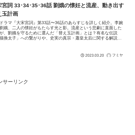
宮詞 33･34･35･36話 劉娥の懐妊と流産、動き出す
え玉計画
ドラマ『大宋宮詞』第33話〜36話のあらすじを詳しく紹介。李婉
劉娥、二人の懐妊がもたらす光と影。流産という悲劇に直面した
が、劉娥を守るために選んだ「替え玉計画」とは？有名な伝説
猫換太子」への繋がりや、史実の真宗・蕭皇太后に関する解説も
、物語の深層に迫ります。
フミヤ
2023.03.20
ンサーリンク