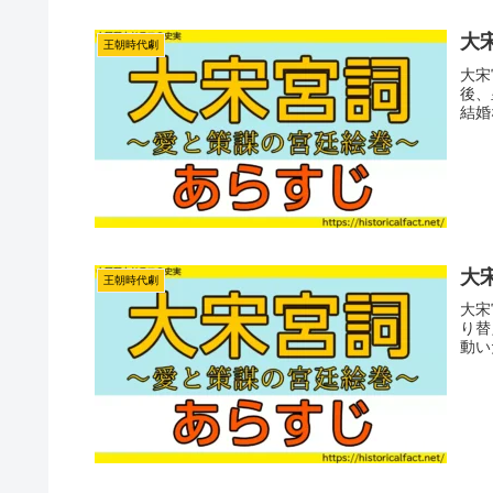
大宋
王朝時代劇
大宋
後、
結婚
大宋
王朝時代劇
大宋
り替
動い