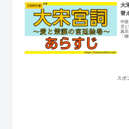
大宋
王朝時代劇
替
中国
児と
真宗
「狸
交え
スポ