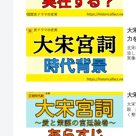
大
宋
力
北宋
迫し
実像
大宋
王朝時代劇
大宋
殺、
く整