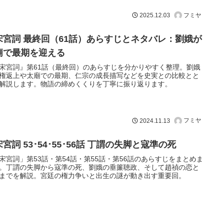
フミヤ
2025.12.03
宋宮詞 最終回（61話）あらすじとネタバレ：劉娥が
廟で最期を迎える
宋宮詞』第61話（最終回）のあらすじを分かりやすく整理。劉娥
権返上や太廟での最期、仁宗の成長描写などを史実との比較とと
解説します。物語の締めくくりを丁寧に振り返ります。
フミヤ
2024.11.13
宮詞 53･54･55･56話 丁謂の失脚と寇準の死
宋宮詞」第53話・第54話・第55話・第56話のあらすじをまとめま
。丁謂の失脚から寇準の死、劉娥の垂簾聴政、そして趙禎の恋と
までを解説。宮廷の権力争いと出生の謎が動き出す重要回。