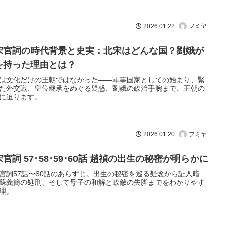
フミヤ
2026.01.22
宋宮詞の時代背景と史実：北宋はどんな国？劉娥が
を持った理由とは？
は文化だけの王朝ではなかった――軍事国家としての始まり、緊
た外交戦、皇位継承をめぐる疑惑、劉娥の政治手腕まで、王朝の
に迫ります。
フミヤ
2026.01.20
宮詞 57･58･59･60話 趙禎の出生の秘密が明らかに
宮詞57話〜60話のあらすじ。出生の秘密を巡る疑念から証人暗
蘇義簡の処刑、そして母子の和解と政敵の失脚までをわかりやす
理。