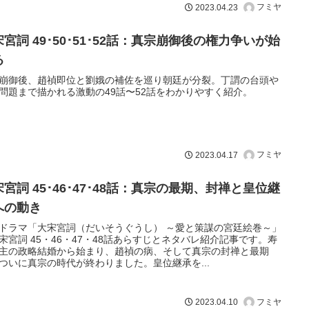
フミヤ
2023.04.23
宮詞 49･50･51･52話：真宗崩御後の権力争いが始
る
崩御後、趙禎即位と劉娥の補佐を巡り朝廷が分裂。丁謂の台頭や
問題まで描かれる激動の49話〜52話をわかりやすく紹介。
フミヤ
2023.04.17
宮詞 45･46･47･48話：真宗の最期、封禅と皇位継
への動き
ドラマ「大宋宮詞（だいそうぐうし） ～愛と策謀の宮廷絵巻～」
宋宮詞 45・46・47・48話あらすじとネタバレ紹介記事です。寿
主の政略結婚から始まり、趙禎の病、そして真宗の封禅と最期
ついに真宗の時代が終わりました。皇位継承を...
フミヤ
2023.04.10