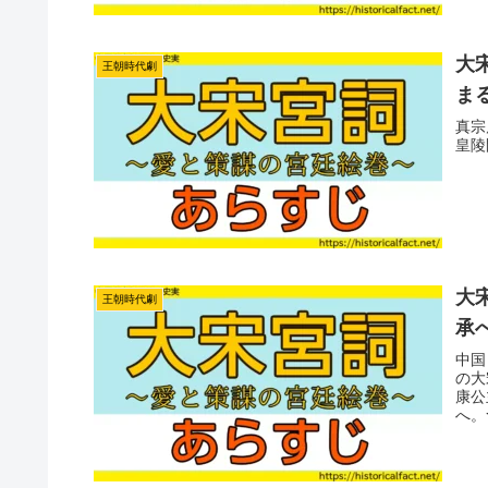
大宋
王朝時代劇
ま
真宗
皇陵
大宋
王朝時代劇
承
中国
の大
康公
へ。