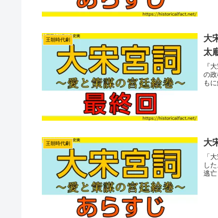
大
王朝時代劇
太
『大
の政
もに
大宋
王朝時代劇
「大
した
逃亡