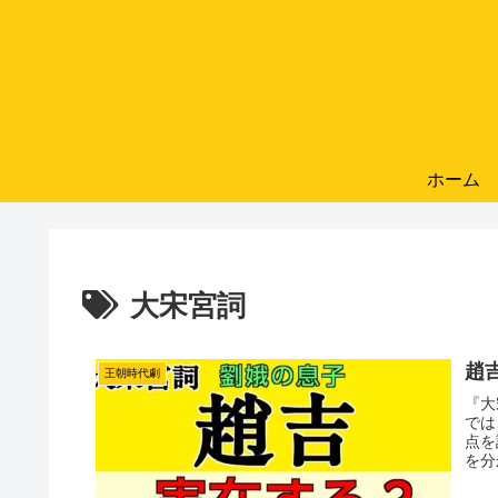
ホーム
大宋宮詞
趙
王朝時代劇
『大
では
点を
を分