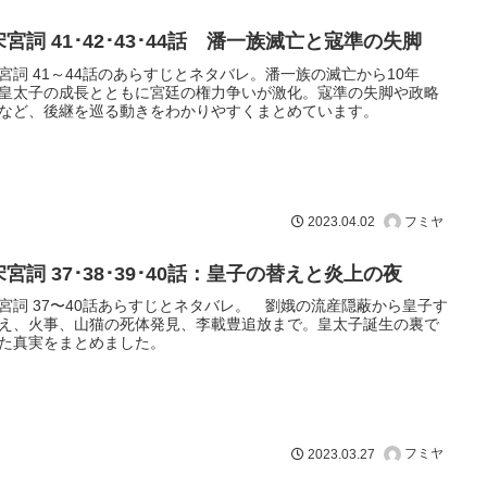
宮詞 41･42･43･44話 潘一族滅亡と寇準の失脚
宮詞 41～44話のあらすじとネタバレ。潘一族の滅亡から10年
皇太子の成長とともに宮廷の権力争いが激化。寇準の失脚や政略
など、後継を巡る動きをわかりやすくまとめています。
フミヤ
2023.04.02
宮詞 37･38･39･40話：皇子の替えと炎上の夜
宮詞 37〜40話あらすじとネタバレ。 劉娥の流産隠蔽から皇子す
え、火事、山猫の死体発見、李載豊追放まで。皇太子誕生の裏で
た真実をまとめました。
フミヤ
2023.03.27