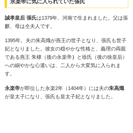
永楽帝に気に入られていた張氏
誠孝皇后 張氏
は1379年、河南で生まれました。父は張
麒、母は仝夫人です。
1395年。夫の朱高熾が燕王の世子となり、張氏も世子
妃となりました。彼女の穏やかな性格と、義理の両親
である燕王 朱棣（後の永楽帝
）
と徐氏（後の徐皇后）
への細やかな心遣いは、二人から大変気に入られま
す。
永楽帝
が即位した永楽2年（1404年）には夫の
朱高熾
が皇太子になり、張氏も皇太子妃となりました。