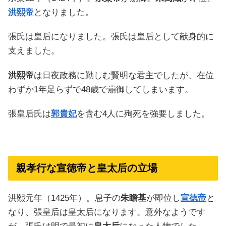
洪熙帝
となりました。
張氏は皇后になりました。張氏は皇后として献身的に
支えました。
洪熙帝
は日夜政務に勤しむ賢明な君主でしたが、在位
わずか1年足らずで48歳で崩御してしまいます。
張皇后氏は
郭貴妃
を含む4人に殉死を強要しました。
親孝行な宣徳帝と皇太后の立場
洪熙元年（1425年）。息子の
朱瞻基
が即位し
宣徳帝
と
なり、張皇后は皇太后になります。意外なようです