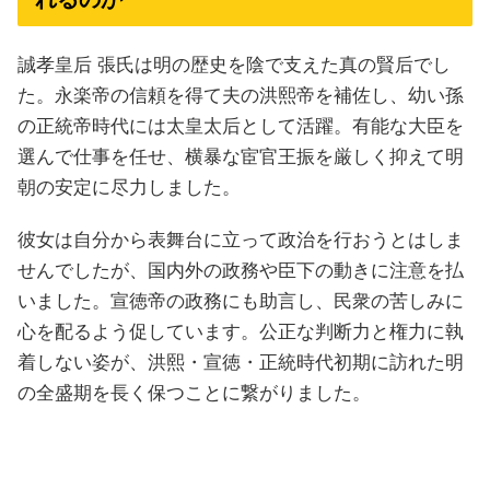
誠孝皇后 張氏は明の歴史を陰で支えた真の賢后でし
た。永楽帝の信頼を得て夫の洪熙帝を補佐し、幼い孫
の正統帝時代には太皇太后として活躍。有能な大臣を
選んで仕事を任せ、横暴な宦官王振を厳しく抑えて明
朝の安定に尽力しました。
彼女は自分から表舞台に立って政治を行おうとはしま
せんでしたが、国内外の政務や臣下の動きに注意を払
いました。宣徳帝の政務にも助言し、民衆の苦しみに
心を配るよう促しています。公正な判断力と権力に執
着しない姿が、洪熙・宣徳・正統時代初期に訪れた明
の全盛期を長く保つことに繋がりました。