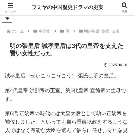
ドラマは歴史を知るともっと面白い！
フミヤの中国歴史ドラマの史実
メニュー
検索
PR
ホーム
中国史
明
明の皇后･側室･公主
明の張皇后 誠孝皇后は3代の皇帝を支えた
賢い女性だった
2025.06.16
誠孝皇后（せいこうこうごう） 張氏は明の皇后。
第4代皇帝 洪熙帝の正室、第5代皇帝 宣徳帝の生母で
す。
第6代 正統帝の時代には太皇太后として幼い正統帝を
補佐しました。といっても自ら垂簾聴政をするような
人ではなく有能な大臣を選んで彼らに任せ、それを見