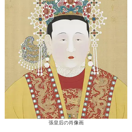
張皇后の肖像画