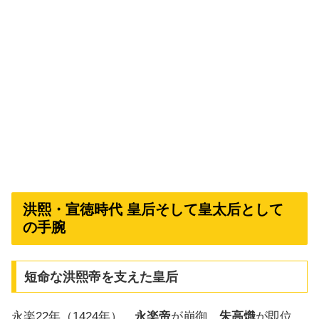
洪熙・宣徳時代 皇后そして皇太后として
の手腕
短命な洪熙帝を支えた皇后
永楽22年（1424年）。
永楽帝
が崩御。
朱高熾
が即位、