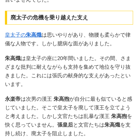
廃太子の危機を乗り越えた支え
皇太子の
朱高熾
は思いやりがあり、物腰も柔らかで律
儀な人物です。しかし臆病な面がありました。
朱高熾
は皇太子の座に20年間いました。その間、さま
ざまな批判に耐えながらも支持を集めて地位を守り抜
きました。これには張氏の献身的な支えがあったとい
います。
永楽帝
は次男の漢王
朱高煦
が自分に最も似ていると感
じていました。そこで皇太子を廃して漢王を立てよう
と考えました。しかし文官たちは乱暴な漢王
朱高煦
を
快く思っていません。
張皇后
と文官たちは
朱高熾
を支
持し続け、廃太子を阻止しました。