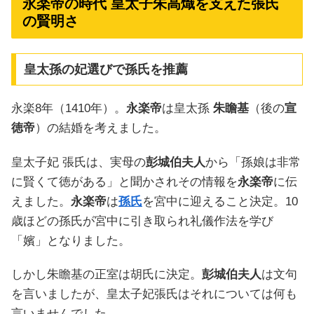
永楽帝の時代 皇太子朱高熾を支えた張氏
の賢明さ
皇太孫の妃選びで孫氏を推薦
永楽8年（1410年）。
永楽帝
は皇太孫
朱瞻基
（後の
宣
徳帝
）の結婚を考えました。
皇太子妃 張氏は、実母の
彭城伯夫人
から「孫娘は非常
に賢くて徳がある」と聞かされその情報を
永楽帝
に伝
えました。
永楽帝
は
孫氏
を宮中に迎えること決定。10
歳ほどの孫氏が宮中に引き取られ礼儀作法を学び
「嬪」となりました。
しかし朱瞻基の正室は胡氏に決定。
彭城伯夫人
は文句
を言いましたが、皇太子妃張氏はそれについては何も
言いませんでした。