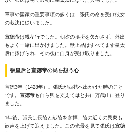
が、張氏は明で最初に
皇太后
になった人物でした。
軍事や国家の重要事項の多くは、張氏の命を受け彼女
の裁決に従いました。
宣徳帝
は親孝行でした。朝夕の挨拶を欠かさず、外出
もよく一緒に出かけました。献上品はすべてまず皇太
后に捧げられ、その後に自身が受け取りました。
張皇后と宣徳帝の民を想う心
宣徳3年（1428年）。張氏が西苑へ出かけた時のこと
です。
宣徳帝
も自ら輿を支えて母と共に万歳山に登り
ました。
1年後、張氏は長陵と献陵を参拝。陵の近くの民衆も
歓声を上げて迎えました。この光景を見て張氏は
宣徳