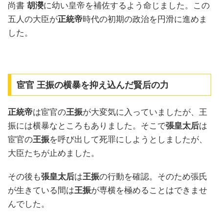
尚書
胡濙
に幼い皇帝を補佐するよう命じました。この
五人の大臣が
正統帝
時代の初期の政治を円滑に進めま
した。
宦官 王振の横暴を抑え込んだ賢后の力
正統帝
は宦官の
王振
が大変気に入っていましたが、王
振には横暴なところもありました。そこで
張皇太后
は
宦官の
王振
を呼び出して死罪にしようとしましたが、
大臣たちが止めました。
その後も
張皇太后
は
王振
の行動を確認。そのため張氏
が生きている間は
王振
が専横を極めることはできませ
んでした。