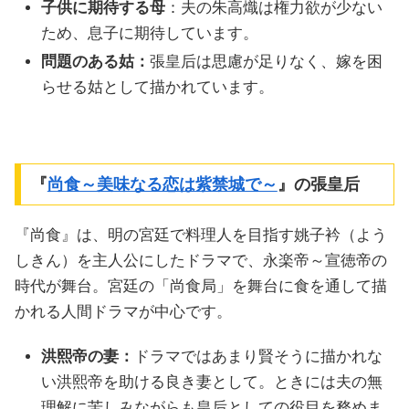
子供に期待する母
：夫の朱高熾は権力欲が少ない
ため、息子に期待しています。
問題のある姑：
張皇后は思慮が足りなく、嫁を困
らせる姑として描かれています。
『
尚食～美味なる恋は紫禁城で～
』の張皇后
『尚食』は、明の宮廷で料理人を目指す姚子衿（よう
しきん）を主人公にしたドラマで、永楽帝～宣徳帝の
時代が舞台。宮廷の「尚食局」を舞台に食を通して描
かれる人間ドラマが中心です。
洪熙帝の妻：
ドラマではあまり賢そうに描かれな
い洪熙帝を助ける良き妻として。ときには夫の無
理解に苦しみながらも皇后としての役目を務めま