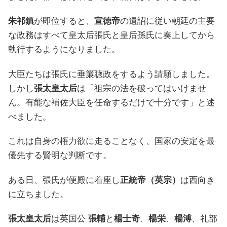
朱祁鎮
が即位すると、
宣徳帝
の遺詔に従い朝廷の主要
な政務はすべて皇太后張氏と皇后孫氏に奏上してから
執行するようになりました。
大臣たちは張氏に垂簾聴政をするよう請願しました。
しかし
張太皇太后
は「祖宗の法を破ってはいけませ
ん。有能な補佐大臣を任命するだけで十分です」と述
べました。
これは自身の権力欲に走ることなく、国家の安定を最
優先する賢明な判断です。
ある日、張氏が便殿に着座し
正統帝（
英宗）
は西向き
に立ちました。
張太皇太后
は英国公
張輔
と
楊士奇
、
楊栄
、
楊溥
、礼部