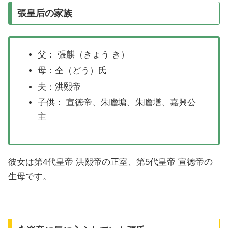
張皇后の家族
父： 張麒（きょう き）
母：仝（どう）氏
夫：洪熙帝
子供： 宣徳帝、朱瞻墉、朱瞻墡、嘉興公
主
彼女は第4代皇帝 洪熙帝の正室、第5代皇帝 宣徳帝の
生母です。