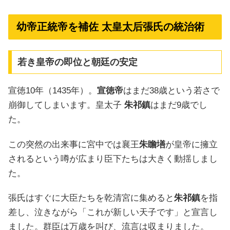
幼帝正統帝を補佐 太皇太后張氏の統治術
若き皇帝の即位と朝廷の安定
宣徳10年（1435年）。
宣徳帝
はまだ38歳という若さで
崩御してしまいます。皇太子
朱祁鎮
はまだ9歳でし
た。
この突然の出来事に宮中では襄王
朱瞻墡
が皇帝に擁立
されるという噂が広まり臣下たちは大きく動揺しまし
た。
張氏はすぐに大臣たちを乾清宮に集めると
朱祁鎮
を指
差し、泣きながら「これが新しい天子です」と宣言し
ました。群臣は万歳を叫び、流言は収まりました。