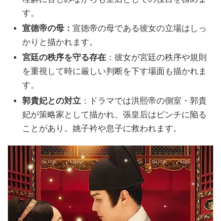
す。
宣徳帝の母：
宣徳帝の母である彼女の立場はしっ
かりと描かれます。
宮廷の秩序を守る存在
：彼女が宮廷の秩序や規則
を重視して時に厳しい判断を下す場面も描かれま
す。
郭貴妃との対立
：ドラマでは洪熙帝の側室・郭貴
妃が策略家として描かれ、張皇后はピンチに陥る
ことがあり。姚子衿や息子に救われます。