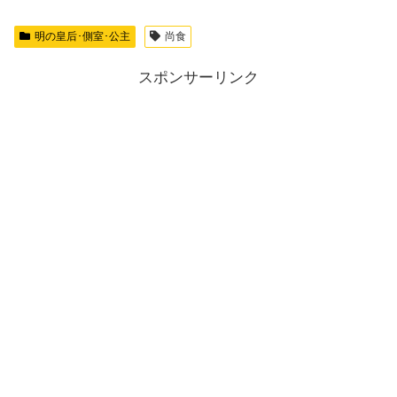
明の皇后･側室･公主
尚食
スポンサーリンク