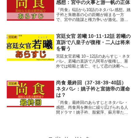
感想：宮中の火事と游一帆の正体
『尚食』6話から10話のネタバレ感想。姚
子衿と朱瞻基の心の距離が縮まる一方
で、宮中の陰謀と権力争いが激化。游一
帆の驚きの正体も明らかに！
宮廷女官 若曦 10･11･12話 若曦の
宮廷劇
直訴で八皇子が復権・二人は将来
を誓う
宮廷女官若曦 10～12話のあらすじ・ネタ
バレ。若曦の直訴で八阿哥が復権し、塞
外では暗殺と逃亡、そして恋の決断へ。
皇子争いと愛の行方が大きく動く第10
話〜12話をわかりやすく整理。
尚食 最終回（37･38･39･40話）
宮廷劇
ネタバレ：姚子衿と宣徳帝の運命
は？
「尚食」最終回のあらすじとネタバレ・
感想。尚食局を舞台に繰り広げられる人
間ドラマ！姚子衿、殷紫萍、蘇月華たち
が困難を乗り越え、それぞれの道を見つ
ける最終話。波乱に満ちた宮廷で彼女た
ちの夢と友情の結末は？