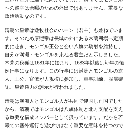
への巡幸は余暇のための外出ではありません。重要な
政治活動なのです。
清朝の皇帝は遊牧社会のハーン（君主）も兼ねていま
す。そのため康熙帝は長城の外にある木蘭囲場へ定期
的に赴き、モンゴル王公と会い八旗の騎射を維持し、
自分が満洲・モンゴルを束ねる君主だと示しました。
木蘭の秋猟は1681年に始まり、1683年以後は毎年の恒
例行事になります。この行事には満洲とモンゴルの旗
人、王公、官僚が大規模に参加し、軍事訓練、服属確
認、皇帝権力の誇示が行われました。
清朝は満洲人とモンゴル人が共同で建国した国でした
から、清朝ではモンゴルは八旗体制と北方支配を支え
る重要な構成メンバーとして扱っています。だから若
曦での塞外巡行も遊びではなく重要な意味を持つので