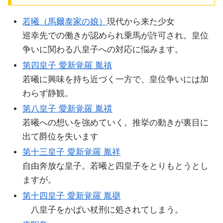
若曦（馬爾泰家の娘）
現代から来た少女
巡幸先での働きが認められ乗馬が許可され。皇位
争いに関わる八皇子への対応に悩みます。
第四皇子 愛新覚羅 胤禛
若曦に興味を持ち近づく一方で、皇位争いには加
わらず静観。
第八皇子 愛新覚羅 胤禩
若曦への想いを強めていく。推挙の動きが裏目に
出て爵位を失います
第十三皇子 愛新覚羅 胤祥
自由奔放な皇子。若曦と四皇子をとりもとうとし
ますが。
第十四皇子 愛新覚羅 胤禵
八皇子をかばい杖刑に処されてしまう。