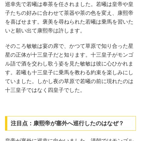
巡幸先で若曦は奉茶を任されました。若曦は皇帝や皇
子たちの好みに合わせて茶器や茶の色を変え、康熙帝
を喜ばせます。褒美を尋ねられた若曦は乗馬を習いた
いと願い出て康熙帝は許します。
そのころ敏敏は宴の席で、かつて草原で知り合った星
星の正体が十三皇子だと知ります。十三皇子がモンゴ
ル語で酒を交わし歌う姿を見た敏敏は彼に心ひかれま
す。若曦も十三皇子に乗馬を教わる約束を楽しみにし
ていました。しかし夜の草原で若曦の前に現れたのは
十三皇子ではなく四皇子でした。
注目点：康熙帝が塞外へ巡行したのはなぜ？
皇帝が塞外に巡幸に向かいました。清朝ではモンゴル