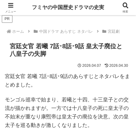
ドラマは歴史を知るともっと面白い！
フミヤの中国歴史ドラマの史実
メニュー
検索
PR
ホーム
中国ドラマ あらすじ ネタバレ
宮廷劇
宮廷女官 若曦 7話･8話･9話 皇太子廃位と
八皇子の失脚
2026.04.07
2026.04.30
宮廷女官 若曦 7話･8話･9話のあらすじとネタバレをま
とめました。
モンゴル巡幸で始まり、若曦と十四、十三皇子との交
流が描かれますが。一方では十八皇子の死に皇太子の
不始末が重なり康煕帝は皇太子の廃位を決意。次の皇
太子を巡る動きが激しくなりました。