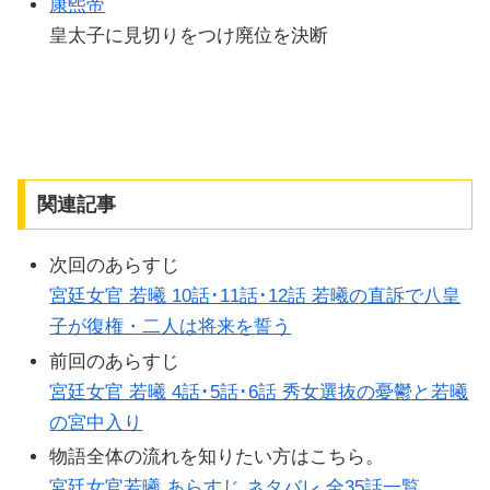
康煕帝
皇太子に見切りをつけ廃位を決断
関連記事
次回のあらすじ
宮廷女官 若曦 10話･11話･12話 若曦の直訴で八皇
子が復権・二人は将来を誓う
前回のあらすじ
宮廷女官 若曦 4話･5話･6話 秀女選抜の憂鬱と若曦
の宮中入り
物語全体の流れを知りたい方はこちら。
宮廷女官若曦 あらすじ ネタバレ 全35話一覧