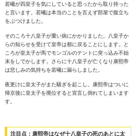
若曦が四皇子を気にしていると思ったから取り持った
と言います。若曦は本当のことを言えず部屋で腹立ち
をぶつけました。
そのころ十八皇子が重い病にかかりました。八皇子か
らの知らせを受けて皇帝は都に戻ることにします。と
ころが皇太子が馬でモンゴルのテントに突っ込み不始
末をしでかします。さらに十八皇子が亡くなり康熙帝
は悲しみの気持ちを若曦に漏らしました。
夜更けに皇太子がまた騒ぎを起こし、康熙帝はついに
帰京後に皇太子を廃位すると宣言し倒れてしまいます
す。
注目点：康熙帝はなぜ十八皇子の死のあとに太