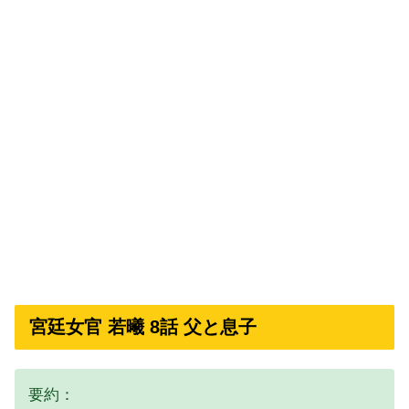
宮廷女官 若曦 8話 父と息子
要約：