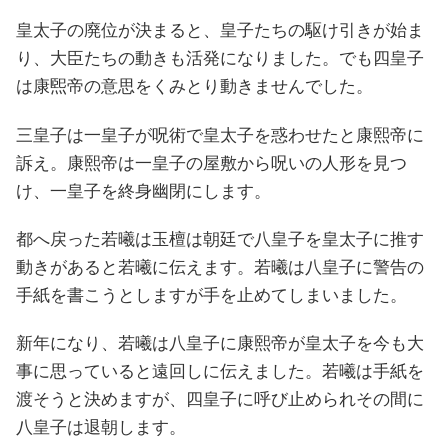
皇太子の廃位が決まると、皇子たちの駆け引きが始ま
り、大臣たちの動きも活発になりました。でも四皇子
は康煕帝の意思をくみとり動きませんでした。
三皇子は一皇子が呪術で皇太子を惑わせたと康熙帝に
訴え。康熙帝は一皇子の屋敷から呪いの人形を見つ
け、一皇子を終身幽閉にします。
都へ戻った若曦は玉檀は朝廷で八皇子を皇太子に推す
動きがあると若曦に伝えます。若曦は八皇子に警告の
手紙を書こうとしますが手を止めてしまいました。
新年になり、若曦は八皇子に康熙帝が皇太子を今も大
事に思っていると遠回しに伝えました。若曦は手紙を
渡そうと決めますが、四皇子に呼び止められその間に
八皇子は退朝します。