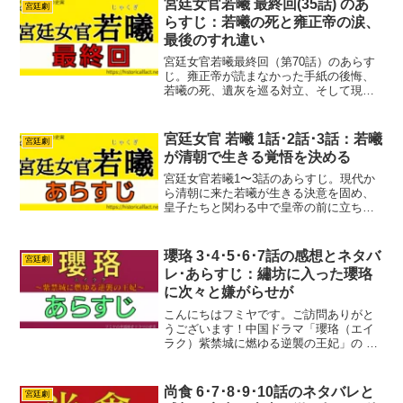
宮廷女官若曦 最終回(35話) のあ
宮廷劇
らすじ：若曦の死と雍正帝の涙、
最後のすれ違い
宮廷女官若曦最終回（第70話）のあらす
じ。雍正帝が読まなかった手紙の後悔、
若曦の死、遺灰を巡る対立、そして現代
での再会までをわかりやすくまとめてい
ます。
宮廷女官 若曦 1話･2話･3話：若曦
宮廷劇
が清朝で生きる覚悟を決める
宮廷女官若曦1〜3話のあらすじ。現代か
ら清朝に来た若曦が生きる決意を固め、
皇子たちと関わる中で皇帝の前に立ち、
宮廷の厳しい現実に直面するまでを紹
介。
瓔珞 3･4･5･6･7話の感想とネタバ
宮廷劇
レ･あらすじ：繡坊に入った瓔珞
に次々と嫌がらせが
こんにちはフミヤです。ご訪問ありがと
うございます！中国ドラマ「瓔珞（エイ
ラク）紫禁城に燃ゆる逆襲の王妃」の 3･
4･5･6･7話の感想とネタバレ・あらすじ
舞台は18世紀の清朝、乾隆帝の時代。主
人公の魏瓔珞（演：ウー・ジンイェン）
尚食 6･7･8･9･10話のネタバレと
宮廷劇
は姉の死の真...