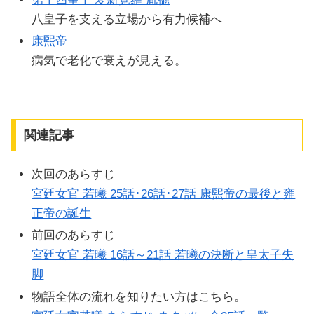
八皇子を支える立場から有力候補へ
康煕帝
病気で老化で衰えが見える。
関連記事
次回のあらすじ
宮廷女官 若曦 25話･26話･27話 康煕帝の最後と雍
正帝の誕生
前回のあらすじ
宮廷女官 若曦 16話～21話 若曦の決断と皇太子失
脚
物語全体の流れを知りたい方はこちら。