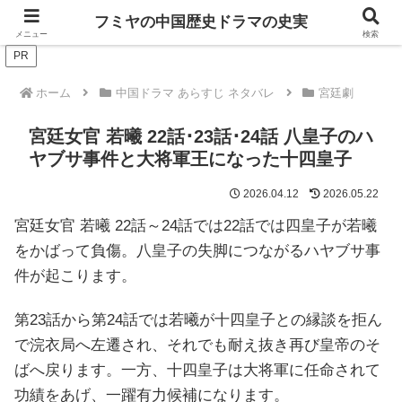
ドラマは歴史を知るともっと面白い！
フミヤの中国歴史ドラマの史実
メニュー
検索
PR
ホーム
中国ドラマ あらすじ ネタバレ
宮廷劇
宮廷女官 若曦 22話･23話･24話 八皇子のハ
ヤブサ事件と大将軍王になった十四皇子
2026.04.12
2026.05.22
宮廷女官 若曦 22話～24話では22話では四皇子が若曦
をかばって負傷。八皇子の失脚につながるハヤブサ事
件が起こります。
第23話から第24話では若曦が十四皇子との縁談を拒ん
で浣衣局へ左遷され、それでも耐え抜き再び皇帝のそ
ばへ戻ります。一方、十四皇子は大将軍に任命されて
功績をあげ、一躍有力候補になります。