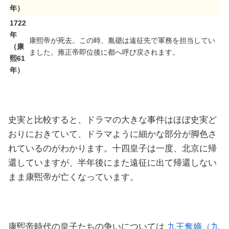
年）
1722
年
康熙帝が死去。この時、胤禵は遠征先で軍務を担当してい
（康
ました。雍正帝即位後に都へ呼び戻されます。
熙61
年）
史実と比較すると、ドラマの大きな事件はほぼ史実ど
おりにおきていて、ドラマように細かな部分が脚色さ
れているのがわかります。十四皇子は一度、北京に帰
還していますが、半年後にまた遠征に出て帰還しない
まま康煕帝が亡くなっています。
康煕帝時代の皇子たちの争いについては
九王奪嫡（九