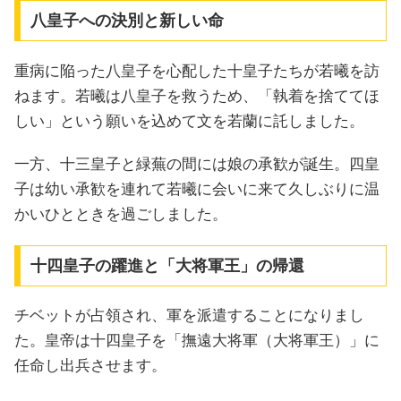
八皇子への決別と新しい命
重病に陥った八皇子を心配した十皇子たちが若曦を訪
ねます。若曦は八皇子を救うため、「執着を捨ててほ
しい」という願いを込めて文を若蘭に託しました。
一方、十三皇子と緑蕪の間には娘の承歓が誕生。四皇
子は幼い承歓を連れて若曦に会いに来て久しぶりに温
かいひとときを過ごしました。
十四皇子の躍進と「大将軍王」の帰還
チベットが占領され、軍を派遣することになりまし
た。皇帝は十四皇子を「撫遠大将軍（大将軍王）」に
任命し出兵させます。