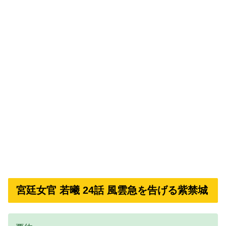
宮廷女官 若曦 24話 風雲急を告げる紫禁城