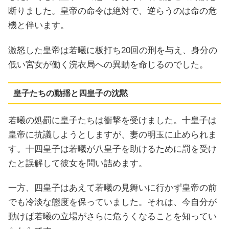
断りました。皇帝の命令は絶対で、逆らうのは命の危
機と伴います。
激怒した皇帝は若曦に板打ち20回の刑を与え、身分の
低い宮女が働く浣衣局への異動を命じるのでした。
皇子たちの動揺と四皇子の沈黙
若曦の処罰に皇子たちは衝撃を受けました。十皇子は
皇帝に抗議しようとしますが、妻の明玉に止められま
す。十四皇子は若曦が八皇子を助けるために罰を受け
たと誤解して彼女を問い詰めます。
一方、四皇子はあえて若曦の見舞いに行かず皇帝の前
でも冷淡な態度を保っていました。それは、今自分が
動けば若曦の立場がさらに危うくなることを知ってい