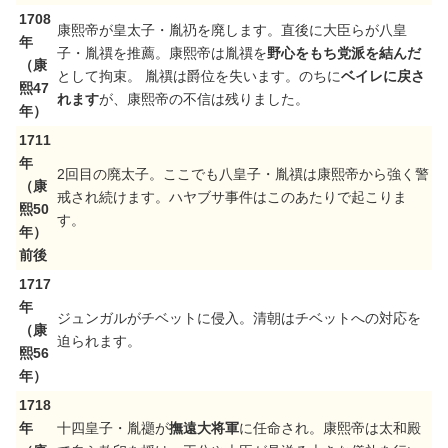
1708
康熙帝が皇太子・胤礽を廃します。直後に大臣らが八皇
年
子・胤禩を推薦。康熙帝は胤禩を
野心をもち党派を結んだ
（康
として拘束。 胤禩は爵位を失います。のちに
ベイレに戻さ
熙47
れます
が、康熙帝の不信は残りました。
年）
1711
年
2回目の廃太子。ここでも八皇子・胤禩は康熙帝から強く警
（康
戒され続けます。ハヤブサ事件はこのあたりで起こりま
熙50
す。
年）
前後
1717
年
ジュンガルがチベットに侵入。清朝はチベットへの対応を
（康
迫られます。
熙56
年）
1718
年
十四皇子・胤禵が
撫遠大将軍
に任命され。康熙帝は太和殿