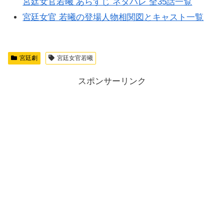
宮廷女官若曦 あらすじ ネタバレ 全35話一覧
宮廷女官 若曦の登場人物相関図とキャスト一覧
宮廷劇
宮廷女官若曦
スポンサーリンク