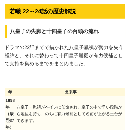
若曦 22～24話の歴史解説
八皇子の失脚と十四皇子の台頭の流れ
ドラマの22話までで描かれた八皇子胤禩が勢力を失う
経緯と、それに替わって十四皇子胤禵が有力候補とし
て支持を集めるまでをまとめました。
年
出来事
1698
年
八皇子・胤禩が
ベイレ
に任命され。皇子の中で早い段階か
（康
ら地位を持ち、のちに有力候補として名前が上がる土台が
熙37
できます。
年）