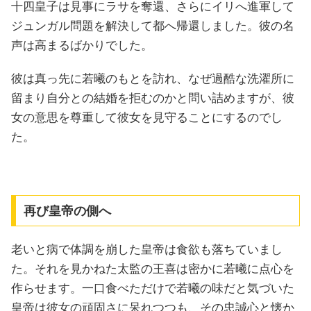
十四皇子は見事にラサを奪還、さらにイリへ進軍して
ジュンガル問題を解決して都へ帰還しました。彼の名
声は高まるばかりでした。
彼は真っ先に若曦のもとを訪れ、なぜ過酷な洗濯所に
留まり自分との結婚を拒むのかと問い詰めますが、彼
女の意思を尊重して彼女を見守ることにするのでし
た。
再び皇帝の側へ
老いと病で体調を崩した皇帝は食欲も落ちていまし
た。それを見かねた太監の王喜は密かに若曦に点心を
作らせます。一口食べただけで若曦の味だと気づいた
皇帝は彼女の頑固さに呆れつつも、その忠誠心と懐か