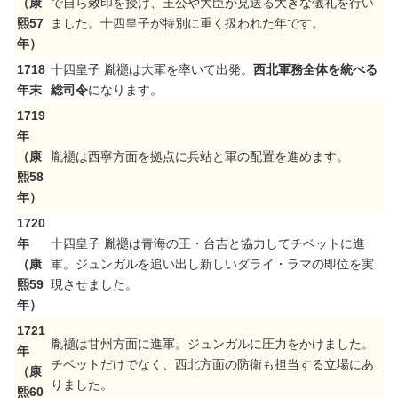
（康
で自ら敕印を授け、王公や大臣が見送る大きな儀礼を行い
熙57
ました。十四皇子が特別に重く扱われた年です。
年）
1718
十四皇子 胤禵は大軍を率いて出発。
西北軍務全体を統べる
年末
総司令
になります。
1719
年
（康
胤禵は西寧方面を拠点に兵站と軍の配置を進めます。
熙58
年）
1720
年
十四皇子 胤禵は青海の王・台吉と協力してチベットに進
（康
軍。ジュンガルを追い出し新しいダライ・ラマの即位を実
熙59
現させました。
年）
1721
胤禵は甘州方面に進軍。ジュンガルに圧力をかけました。
年
チベットだけでなく、西北方面の防衛も担当する立場にあ
（康
りました。
熙60