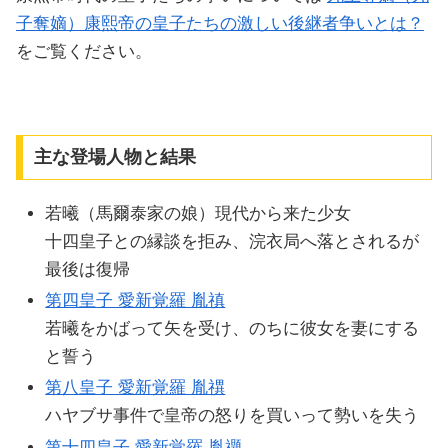
子奪嫡）康熙帝の皇子たちの激しい後継者争いとは？
をご覧ください。
主な登場人物と結果
若曦（馬爾泰家の娘）現代から来た少女
十四皇子との縁談を拒み、浣衣局へ落とされるが
最後は復帰
第四皇子 愛新覚羅 胤禛
若曦をかばって矢を受け、のちに彼女を妻にする
と誓う
第八皇子 愛新覚羅 胤禩
ハヤブサ事件で皇帝の怒りを買いって勢いを失う
第十四皇子 愛新覚羅 胤禵