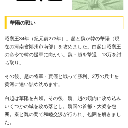
華陽の戦い
昭襄王34年（紀元前273年）。趙と魏が韓の華陽（現
在の河南省鄭州市南部）を攻めました。白起は昭襄王
の命令で韓の援軍に向かい。魏・趙を撃退、13万を討
ち取り。
その後、趙の将軍・賈偃と戦って勝利、2万の兵士を
黄河に追い詰め沈めます。
白起は華陽を占領。その後、魏、趙の領内に攻め込み
いくつかの城を攻め落とし。魏国の首都・大梁を包
囲。秦と魏の間で和睦交渉が行われ、包囲を解きまし
た。