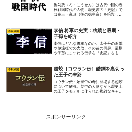
魯勾践（ろ・こうせん）は古代中国の春
秋戦国時代の人物。歴史書の「史記」で
は秦王・嬴政（後の始皇帝）を暗殺しよ
うとした荊軻（けい・か）の話に出てき
ます。魯勾践（ろ・こうせん）と荊軻
（けい・か）は一緒にスゴロクをした程
李信 将軍の史実：功績と最期・
春秋戦国
度の仲としか描かれていませ...
子孫を紹介
李信はどんな将軍なのか。太子丹の追撃
や楚遠征での大敗、その後の再起、最期
や子孫にまつわる伝承を『史記』をもと
に紹介します。
趙蛟［コウラン伝］皓鑭を裏切っ
春秋戦国
た王子の末路
コウラン伝・始皇帝の母に登場する趙蛟
について解説。架空の人物ながら歴史上
の王子をモデルに作られた複雑なキャラ
クター。龍の子供「蛟」の名を持つ彼は
王位継承を巡る争いに巻き込まれ、壮絶
な最期を迎えます。ネタバレにご注意く
ださい。
スポンサーリンク