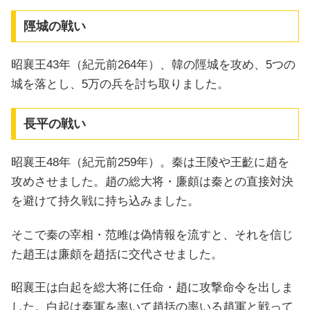
陘城の戦い
昭襄王43年（紀元前264年）、韓の陘城を攻め、5つの
城を落とし、5万の兵を討ち取りました。
長平の戦い
昭襄王48年（紀元前259年）。秦は王陵や王齕に趙を
攻めさせました。趙の総大将・廉頗は秦との直接対決
を避けて持久戦に持ち込みました。
そこで秦の宰相・范雎は偽情報を流すと、それを信じ
た趙王は廉頗を趙括に交代させました。
昭襄王は白起を総大将に任命・趙に攻撃命令を出しま
した。白起は秦軍を率いて趙括の率いる趙軍と戦って