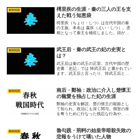
樗里疾の生涯・秦の三人の王を支
春秋戦国
えた戦う知恵袋
樗里疾（ちょり・しつ）は古代中国の秦
の王族。本名は 嬴疾（えい・しつ）。丞
相となって秦王を補佐しました。頭がよ
く弁舌も上手だったので秦の人々は樗里
疾を「知袋」と言いました。樗里疾は軍
団を率いて戦うことも多かったので武将
武王后・秦の武王の妃の史実と
春秋戦国
としての活躍も目立ちます。史実の樗里
は？
疾はどんな人物だったのか紹介します。
武王后は秦の武王の正室。古代中国の歴
史書「史記」では 悼武王后 と書かれてい
ます。武王后と言ったり、悼武王后と言
ったりするのは歴史書によって少しずつ
名前が違うからです。武王は若くして急
死しました。武王と武王后の間に子供は
南后・鄭袖：政治に介入し楚懷王
春秋戦国
なく、他の側室との間...
の寵愛を独占した妃の生涯
鄭袖の史実を解説。楚の懐王の寵姫とし
て知られ、政治にも深く関与。側室の座
を奪うために行なった残忍な行為や、楚
の衰退に与えた影響などを紹介。南后と
の関係性についても紹介します。
魯勾践・荊軻の始皇帝暗殺失敗の
春秋戦国
悲報をうけて嘆いた人物