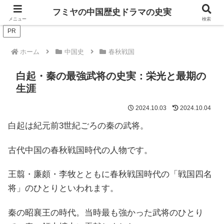
ドラマは歴史を知るともっと面白い！
フミヤの中国歴史ドラマの史実
メニュー
検索
PR
ホーム
中国史
春秋戦国
白起・秦の最強武将の史実：栄光と最期の
生涯
2024.10.03
2024.10.04
白起は紀元前3世紀ごろの秦の武将。
古代中国の春秋戦国時代の人物です。
王翦・廉頗・李牧とともに春秋戦国時代の「戦国四名
将」のひとりといわれます。
秦の昭襄王の時代。当時最も強かった武将のひとり