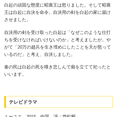
白起の頑固な態度に昭襄王は怒りました。そして昭襄
王は白起に自決を命令。自決用の剣を白起の家に届け
させました。
自決用の剣を受け取った白起は「なぜこのような仕打
ちを受けなければいけないのか」と考えましたが。や
がて「20万の趙兵を生き埋めにしたことを天が怒って
いるのだ」と考え、自決しました。
秦の民は白起の死を嘆き悲しんで廟を立てて祀ったと
いいます。
テレビドラマ
ミーユエ 2015、中国 演：曾虹暢