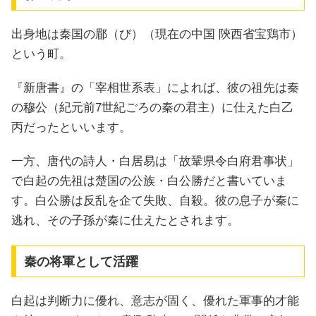
出身地は秦国の郿（び）（現在の中国 陝西省宝鶏市）
という町。
『新唐書』の「宰相世系表」によれば、彼の祖先は秦
の穆公（紀元前7世紀ごろの秦の君主）に仕えた白乙
丙だったといいます。
一方、唐代の詩人・白居易は「故鞏県令白府君事状」
で白起の先祖は楚国の公族・白公勝だと書いていま
す。白公勝は反乱を企て失敗、自殺。彼の息子が秦に
逃れ、その子孫が秦に仕えたとされます。
秦の将軍として活躍
白起は判断力に優れ、意志が固く、優れた軍事的才能