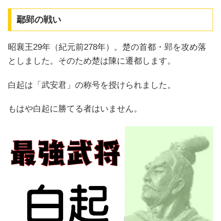
鄢郢の戦い
昭襄王29年（紀元前278年）。楚の首都・郢を攻め落
としました。そのため楚は陳に遷都します。
白起は「武安君」の称号を授けられました。
もはや白起に勝てる者はいません。