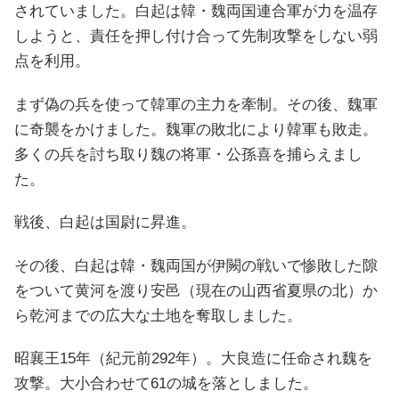
されていました。白起は韓・魏両国連合軍が力を温存
しようと、責任を押し付け合って先制攻撃をしない弱
点を利用。
まず偽の兵を使って韓軍の主力を牽制。その後、魏軍
に奇襲をかけました。魏軍の敗北により韓軍も敗走。
多くの兵を討ち取り魏の将軍・公孫喜を捕らえまし
た。
戦後、白起は国尉に昇進。
その後、白起は韓・魏両国が伊闕の戦いで惨敗した隙
をついて黄河を渡り安邑（現在の山西省夏県の北）か
ら乾河までの広大な土地を奪取しました。
昭襄王15年（紀元前292年）。大良造に任命され魏を
攻撃。大小合わせて61の城を落としました。