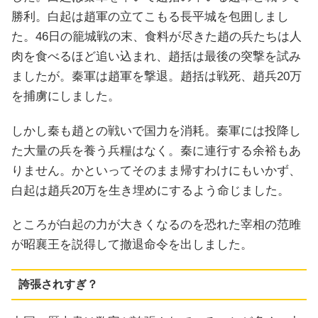
勝利。白起は趙軍の立てこもる長平城を包囲しまし
た。46日の籠城戦の末、食料が尽きた趙の兵たちは人
肉を食べるほど追い込まれ、趙括は最後の突撃を試み
ましたが。秦軍は趙軍を撃退。趙括は戦死、趙兵20万
を捕虜にしました。
しかし秦も趙との戦いで国力を消耗。秦軍には投降し
た大量の兵を養う兵糧はなく。秦に連行する余裕もあ
りません。かといってそのまま帰すわけにもいかず、
白起は趙兵20万を生き埋めにするよう命じました。
ところが白起の力が大きくなるのを恐れた宰相の范雎
が昭襄王を説得して撤退命令を出しました。
誇張されすぎ？