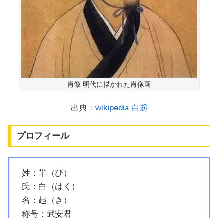
肖像 明代に描かれた肖像画
出典：
wikipedia 白起
プロフィール
姓：羋（び）
氏：白（はく）
名：起（き）
称号：武安君