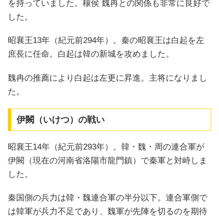
を持っていました。穰侯 魏冉との関係も非常に良好で
した。
昭襄王13年（紀元前294年）。秦の昭襄王は白起を左
庶長に任命。白起は韓の新城を攻めました。
魏冉の推薦により白起は左更に昇進。主将になりまし
た。
伊闕（いけつ）の戦い
昭襄王14年（紀元前293年）。韓・魏・周の連合軍が
伊闕（現在の河南省洛陽市龍門鎮）で秦軍と対峙しま
した。
秦国側の兵力は韓・魏連合軍の半分以下。連合軍側で
は韓軍が兵力不足であり、魏軍が先陣を切るのを期待