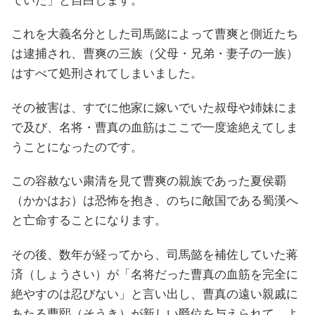
ていた」と自白します。
これを大義名分とした司馬懿によって曹爽と側近たち
は逮捕され、曹爽の三族（父母・兄弟・妻子の一族）
はすべて処刑されてしまいました。
その被害は、すでに他家に嫁いでいた叔母や姉妹にま
で及び、名将・曹真の血筋はここで一度途絶えてしま
うことになったのです。
この容赦ない粛清を見て曹爽の親族であった夏侯覇
（かかはお）は恐怖を抱き、のちに敵国である蜀漢へ
と亡命することになります。
その後、数年が経ってから、司馬懿を補佐していた蒋
済（しょうさい）が「名将だった曹真の血筋を完全に
絶やすのは忍びない」と言い出し、曹真の遠い親戚に
あたる曹熙（そうき）が新しい爵位を与えられて、よ