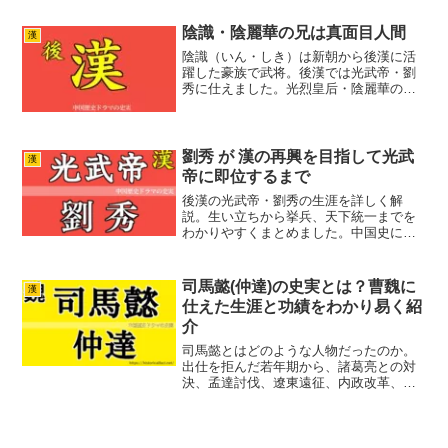
紹介します。
陰識・陰麗華の兄は真面目人間
漢
陰識（いん・しき）は新朝から後漢に活
躍した豪族で武将。後漢では光武帝・劉
秀に仕えました。光烈皇后・陰麗華の異
母兄です。新野で劉縯が挙兵すると、一
族をつれて軍に参加。その後、劉秀が皇
帝に即位、漢（後漢）を再興すると漢に
仕えました。妹の陰麗華は...
劉秀 が 漢の再興を目指して光武
漢
帝に即位するまで
後漢の光武帝・劉秀の生涯を詳しく解
説。生い立ちから挙兵、天下統一までを
わかりやすくまとめました。中国史に興
味のある方必見！
司馬懿(仲達)の史実とは？曹魏に
漢
仕えた生涯と功績をわかり易く紹
介
司馬懿とはどのような人物だったのか。
出仕を拒んだ若年期から、諸葛亮との対
決、孟達討伐、遼東遠征、内政改革、高
平陵の変までを史実をもとに紹介。魏を
支え晋の土台を築いた実像を分かりやす
く解説します。