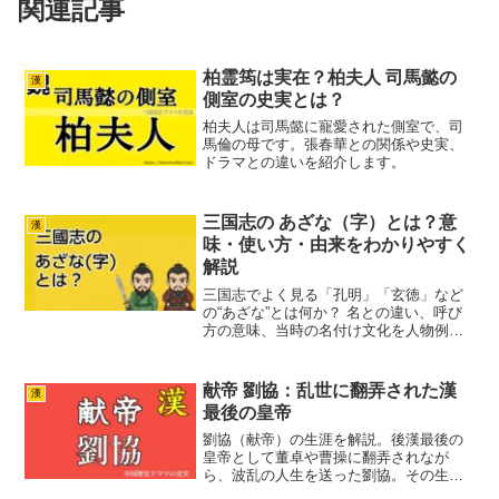
関連記事
柏霊筠は実在？柏夫人 司馬懿の
漢
側室の史実とは？
柏夫人は司馬懿に寵愛された側室で、司
馬倫の母です。張春華との関係や史実、
ドラマとの違いを紹介します。
三国志の あざな（字）とは？意
漢
味・使い方・由来をわかりやすく
解説
三国志でよく見る「孔明」「玄徳」など
の“あざな”とは何か？ 名との違い、呼び
方の意味、当時の名付け文化を人物例と
ともにわかりやすく解説します。
献帝 劉協：乱世に翻弄された漢
漢
最後の皇帝
劉協（献帝）の生涯を解説。後漢最後の
皇帝として董卓や曹操に翻弄されなが
ら、波乱の人生を送った劉協。その生涯
を詳しく解説、歴史における彼の役割を