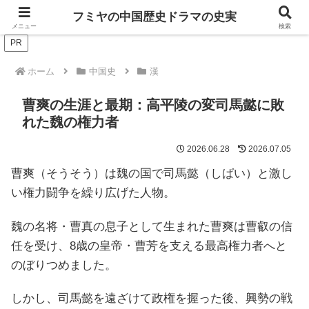
ドラマは歴史を知るともっと面白い！
フミヤの中国歴史ドラマの史実
メニュー
検索
PR
ホーム
中国史
漢
曹爽の生涯と最期：高平陵の変司馬懿に敗
れた魏の権力者
2026.06.28
2026.07.05
曹爽（そうそう）は魏の国で司馬懿（しばい）と激し
い権力闘争を繰り広げた人物。
魏の名将・曹真の息子として生まれた曹爽は曹叡の信
任を受け、8歳の皇帝・曹芳を支える最高権力者へと
のぼりつめました。
しかし、司馬懿を遠ざけて政権を握った後、興勢の戦