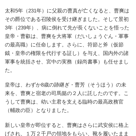
太和5年（231年）に父親の曹真が亡くなると、曹爽は
その爵位である召陵侯を受け継ぎました。そして景初
3年（239年）、病に倒れて先が長くないことを悟った
皇帝・曹叡は、曹爽を大将軍（だいしょうぐん・軍事
の最高職）に任命します。さらに、符節と斧（仮節
鉞・皇帝の権限を代行する証し）を与え、国内外の諸
軍事を統括させ、宮中の実務（録尚書事）も任せまし
た。
皇帝は、わずか8歳の跡継ぎ・曹芳（そうほう）の未
来を、曹爽と宿老の司馬懿の２人に託したのです。こ
うして曹爽は、幼い主君を支える臨時の最高政務官
（輔政の臣）となりました。
新しい皇帝が即位すると、曹爽はさらに武安侯に格上
げされ、１万２千戸の領地をもらい、靴を履いたまま