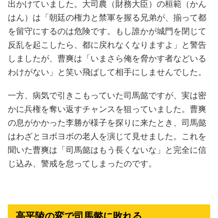
出かけていました。大司農（財務大臣）の桓範（かん
はん）は「朝廷の権力と禁軍を握る兄弟が、揃って都
を留守にするのは危険です。もし誰かが城門を閉じて
反乱を起こしたら、都に戻れなくなりますよ」と警告
しましたが、曹爽は「いまさら俺を脅かす者などいる
わけがない」と笑い飛ばして相手にしませんでした。
一方、病気で引きこもっていた司馬懿ですが、実は密
かに兵権を奪い返すチャンスを狙っていました。曹爽
の息がかかった李勝が様子を探りに来たとき、司馬懿
はわざとヨボヨボの老人を演じて見せました。これを
聞いた曹爽は「司馬懿はもう長くないな」と完全に信
じ込み、警戒を怠ってしまったのです。
高平陵の変で司馬懿に敗れる