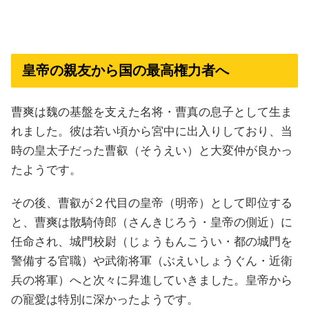
皇帝の親友から国の最高権力者へ
曹爽は魏の基盤を支えた名将・曹真の息子として生ま
れました。彼は若い頃から宮中に出入りしており、当
時の皇太子だった曹叡（そうえい）と大変仲が良かっ
たようです。
その後、曹叡が２代目の皇帝（明帝）として即位する
と、曹爽は散騎侍郎（さんきじろう・皇帝の側近）に
任命され、城門校尉（じょうもんこうい・都の城門を
警備する官職）や武衛将軍（ぶえいしょうぐん・近衛
兵の将軍）へと次々に昇進していきました。皇帝から
の寵愛は特別に深かったようです。