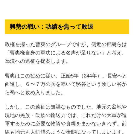
興勢の戦い：功績を焦って敗退
政権を握った曹爽のグループですが、側近の鄧颺らは
「曹爽様自身の軍功による名声が足りない」と考え、
蜀漢への遠征を提案します。
曹爽はこの勧めに従い、正始5年（244年）、長安へと
西進し、６〜７万の兵を率いて駱谷という険しい谷か
ら蜀へと攻め入りました。
しかし、この遠征は無謀なものでした。地元の盆地や
現地の羌族・氐族の輸送力では、これだけの大軍が進
軍するために必要な物資や食糧をまかないきれず、前
線も地元も大飢饉のような状態になってしまいます。