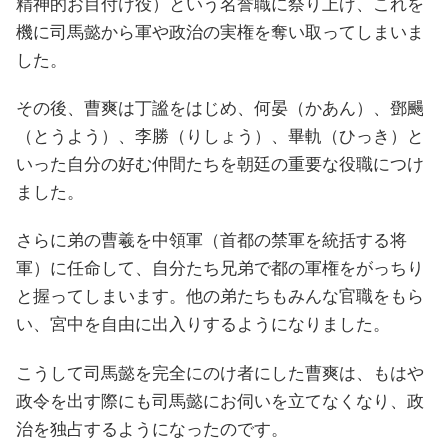
精神的お目付け役）という名誉職に祭り上げ、これを
機に司馬懿から軍や政治の実権を奪い取ってしまいま
した。
その後、曹爽は丁謐をはじめ、何晏（かあん）、鄧颺
（とうよう）、李勝（りしょう）、畢軌（ひっき）と
いった自分の好む仲間たちを朝廷の重要な役職につけ
ました。
さらに弟の曹羲を中領軍（首都の禁軍を統括する将
軍）に任命して、自分たち兄弟で都の軍権をがっちり
と握ってしまいます。他の弟たちもみんな官職をもら
い、宮中を自由に出入りするようになりました。
こうして司馬懿を完全にのけ者にした曹爽は、もはや
政令を出す際にも司馬懿にお伺いを立てなくなり、政
治を独占するようになったのです。