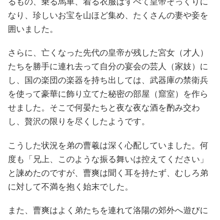
るもの、乗る馬車、着る衣服はすべて皇帝そっくりに
なり、珍しいお宝を山ほど集め、たくさんの妻や妾を
囲いました。
さらに、亡くなった先代の皇帝が残した宮女（才人）
たちを勝手に連れ去って自分の宴会の芸人（家妓）に
し、国の楽団の楽器を持ち出しては、武器庫の禁衛兵
を使って豪華に飾り立てた秘密の部屋（窟室）を作ら
せました。そこで何晏たちと夜な夜な酒を酌み交わ
し、贅沢の限りを尽くしたようです。
こうした状況を弟の曹羲は深く心配していました。何
度も「兄上、このような振る舞いは控えてください」
と諫めたのですが、曹爽は聞く耳を持たず、むしろ弟
に対して不満を抱く始末でした。
また、曹爽はよく弟たちを連れて洛陽の郊外へ遊びに