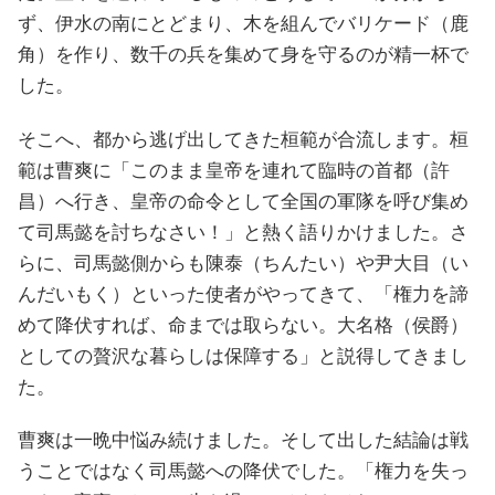
ず、伊水の南にとどまり、木を組んでバリケード（鹿
角）を作り、数千の兵を集めて身を守るのが精一杯で
した。
そこへ、都から逃げ出してきた桓範が合流します。桓
範は曹爽に「このまま皇帝を連れて臨時の首都（許
昌）へ行き、皇帝の命令として全国の軍隊を呼び集め
て司馬懿を討ちなさい！」と熱く語りかけました。さ
らに、司馬懿側からも陳泰（ちんたい）や尹大目（い
んだいもく）といった使者がやってきて、「権力を諦
めて降伏すれば、命までは取らない。大名格（侯爵）
としての贅沢な暮らしは保障する」と説得してきまし
た。
曹爽は一晩中悩み続けました。そして出した結論は戦
うことではなく司馬懿への降伏でした。「権力を失っ