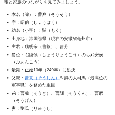
報と家族のつながりを見てみましょう。
本名（諱）：曹爽（そうそう）
字：昭伯（しょうはく）
幼名（小字）：黙（もく）
出身地：沛国譙県（現在の安徽省亳州市）
主君：魏明帝（曹叡）、曹芳
爵位：召陵侯（しょうりょうこう）のち武安侯
（ぶあんこう）
最期：正始10年（249年）に処決
父親：
曹真（そうしん）
※魏の大司馬（最高位の
軍事職）を務めた重臣
弟：曹羲（そうぎ）、曹訓（そうくん）、曹彦
（そうげん）
妻：劉氏（りゅうし）