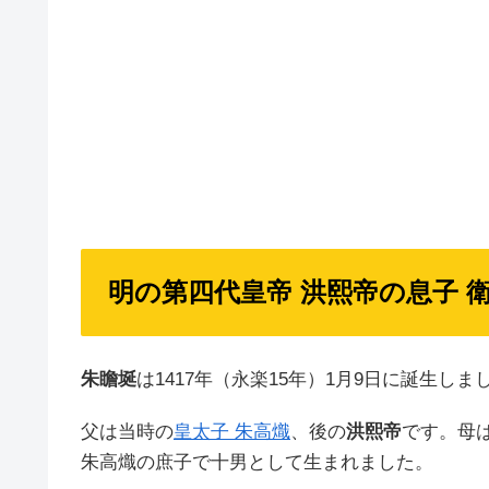
明の第四代皇帝 洪熙帝の息子 
朱瞻埏
は1417年（永楽15年）1月9日に誕生しま
父は当時の
皇太子 朱高熾
、後の
洪熙帝
です。母
朱高熾の庶子で十男として生まれました。