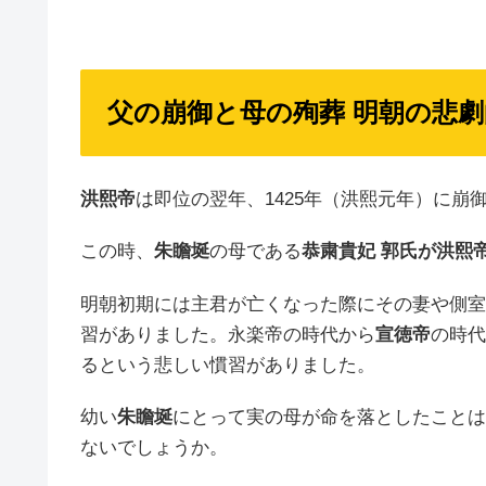
父の崩御と母の殉葬 明朝の悲
洪熙帝
は即位の翌年、1425年（洪熙元年）に崩
この時、
朱瞻埏
の母である
恭粛貴妃 郭氏が洪熙
明朝初期には主君が亡くなった際にその妻や側室
習がありました。永楽帝の時代から
宣徳帝
の時代
るという悲しい慣習がありました。
幼い
朱瞻埏
にとって実の母が命を落としたことは
ないでしょうか。