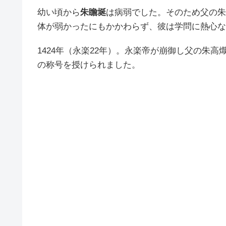
幼い頃から
朱瞻埏
は病弱でした。そのため父の朱
体が弱かったにもかかわらず、彼は学問に熱心な
1424年（永楽22年）。永楽帝が崩御し父の朱高
の称号を授けられました。