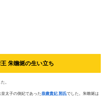
衛王 朱瞻埏の生い立ち
した。
は皇太子の側妃であった
恭粛貴妃 郭氏
でした。朱瞻埏は