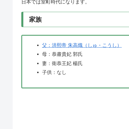
日本では室町時代になります。
家族
父：洪熙帝 朱高熾（しゅ・こうし）
母：恭肅貴妃 郭氏
妻：衛恭王妃 楊氏
子供：なし