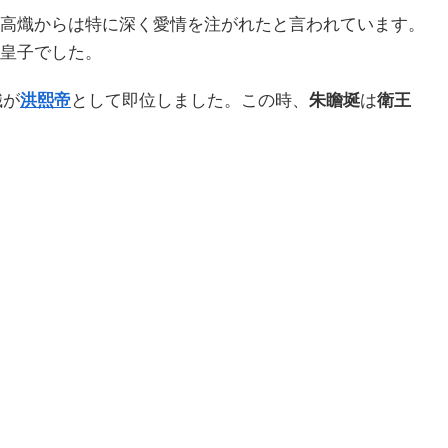
高熾からは特に深く愛情を注がれたと言われています。
皇子でした。
熾が
洪熙帝
として即位しました。この時、
朱瞻埏
は
衛王