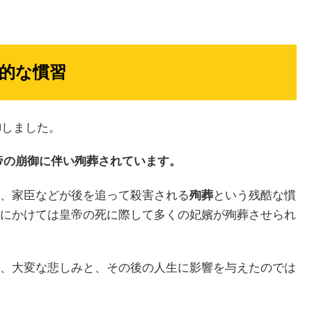
劇的な慣習
御しました。
帝の崩御に伴い殉葬されています。
、家臣などが後を追って殺害される
殉葬
という残酷な慣
にかけては皇帝の死に際して多くの妃嬪が殉葬させられ
、大変な悲しみと、その後の人生に影響を与えたのでは