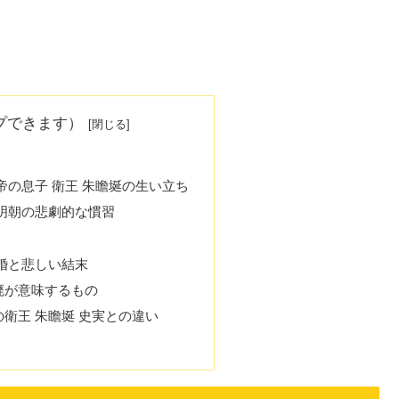
プできます）
帝の息子 衛王 朱瞻埏の生い立ち
明朝の悲劇的な慣習
婚と悲しい結末
廃が意味するもの
衛王 朱瞻埏 史実との違い