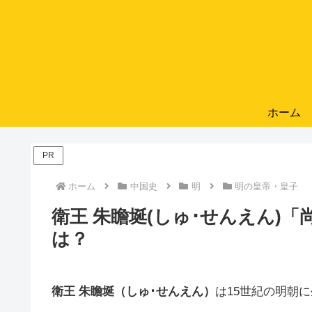
ホーム
PR
ホーム
中国史
明
明の皇帝・皇子
衛王 朱瞻埏(しゅ･せんえん)
は？
衛王 朱瞻埏（しゅ･せんえん）
は15世紀の明朝