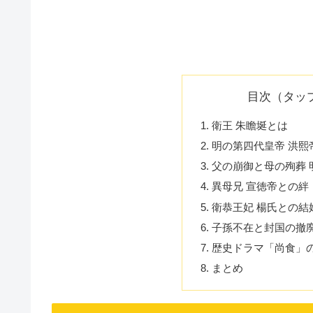
目次（タッ
衛王 朱瞻埏とは
明の第四代皇帝 洪熙
父の崩御と母の殉葬 
異母兄 宣徳帝との絆
衛恭王妃 楊氏との結
子孫不在と封国の撤
歴史ドラマ「尚食」の
まとめ