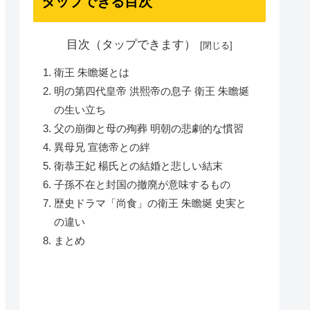
タップできる目次
目次（タップできます）
衛王 朱瞻埏とは
明の第四代皇帝 洪熙帝の息子 衛王 朱瞻埏
の生い立ち
父の崩御と母の殉葬 明朝の悲劇的な慣習
異母兄 宣徳帝との絆
衛恭王妃 楊氏との結婚と悲しい結末
子孫不在と封国の撤廃が意味するもの
歴史ドラマ「尚食」の衛王 朱瞻埏 史実と
の違い
まとめ