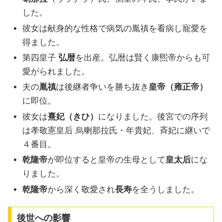
した。
彼女は献身的な性格で病気の胤禛を看病し寵愛を
得ました。
第四皇子
弘暦
を出産。弘暦は賢く康煕帝からも可
愛がられました。
夫の
胤禛
は後継者争いを勝ち抜き
皇帝（雍正帝）
に即位。
彼女は
熹妃（きひ）
になりました。後宮での序列
は孝敬憲皇后 烏喇那拉氏・年貴妃、斉妃に継いで
４番目。
乾隆帝
が即位すると皇帝の生母として
皇太后
にな
りました。
乾隆帝
から深く敬愛され
長寿
を全うしました。
後世への影響