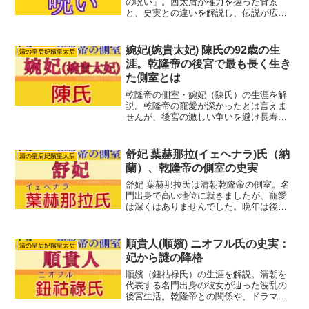
の呪い」。西太后が権力を握った背景
と、史実との違いを解説し、伝説が広ま
った理由をわかりやすく紹介します。
婉妃(婉貴太妃) 陳氏の92歳の生
清の皇后妃嬪皇太后
涯。乾隆帝の後宮で最も長く生き
た側室とは
乾隆帝の側室・婉妃（陳氏）の生涯を解
説。乾隆帝の寵愛が深かったとは言えま
せんが、後宮の激しい争いを避け長寿を
全うした女性。格格から始まり、最終的
には婉貴太妃の地位まで昇り詰めまし
た。
舒妃 葉赫那拉(イェヘナラ)氏（納
清の皇后妃嬪皇太后
蘭）、乾隆帝の側室の史実
舒妃 葉赫那拉氏は清朝乾隆帝の側室。名
門出身で高い地位に就きましたが、寵愛
は深くはありませんでした。晩年は後宮
の最高位にいます。ドラマ「瓔珞」「如
懿傳」では異なるキャラクターとして描
かれています。舒妃葉赫那拉氏の生涯、
順貴人(順嬪) ニオフル氏の史実：
清の皇后妃嬪皇太后
家族、ドラマでの扱いなどを詳しく解説
妃から謎の降格
します。
順嬪（鈕祜禄氏）の生涯を解説。清朝を
代表する名門出身の彼女が辿った波乱の
後宮生活。乾隆帝との関係や、ドラマと
の比較も。