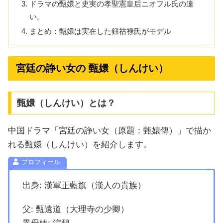
ドラマの甄嬛と史実の孝聖憲皇后ニオフル氏の違
い。
まとめ：甄嬛は実在した鈕祜禄氏がモデル
宮廷の諍い女の 甄嬛（しんけい）
甄嬛（しんけい）とは？
中国ドラマ「宮廷の諍い女（原題：甄嬛傳）」で描か
れる甄嬛（しんけい）を紹介します。
出身: 漢軍正藍旗（漢人の貴族）
父: 甄遠道（大理寺の少卿）