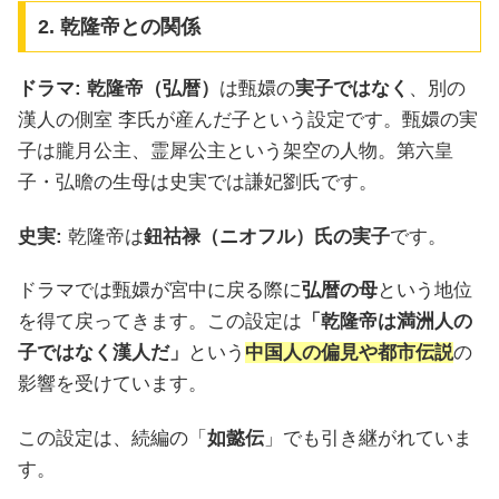
2. 乾隆帝との関係
ドラマ:
乾隆帝（弘暦）
は甄嬛の
実子ではなく
、別の
漢人の側室 李氏が産んだ子という設定です。甄嬛の実
子は朧月公主、霊犀公主という架空の人物。第六皇
子・弘曕の生母は史実では謙妃劉氏です。
史実:
乾隆帝は
鈕祜禄（ニオフル）氏の実子
です。
ドラマでは甄嬛が宮中に戻る際に
弘暦の母
という地位
を得て戻ってきます。この設定は
「乾隆帝は満洲人の
子ではなく漢人だ」
という
中国人の偏見や都市伝説
の
影響を受けています。
この設定は、続編の「
如懿伝
」でも引き継がれていま
す。