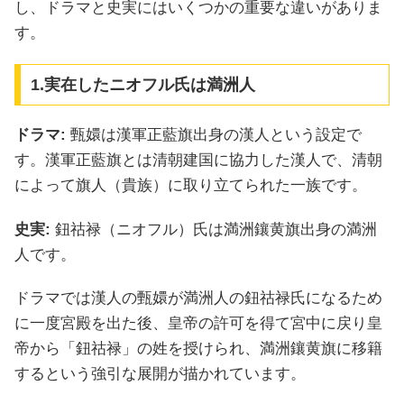
し、ドラマと史実にはいくつかの重要な違いがありま
す。
1.実在したニオフル氏は満洲人
ドラマ:
甄嬛は漢軍正藍旗出身の漢人という設定で
す。漢軍正藍旗とは清朝建国に協力した漢人で、清朝
によって旗人（貴族）に取り立てられた一族です。
史実:
鈕祜禄（ニオフル）氏は満洲鑲黄旗出身の満洲
人です。
ドラマでは漢人の甄嬛が満洲人の鈕祜禄氏になるため
に一度宮殿を出た後、皇帝の許可を得て宮中に戻り皇
帝から「鈕祜禄」の姓を授けられ、満洲鑲黄旗に移籍
するという強引な展開が描かれています。