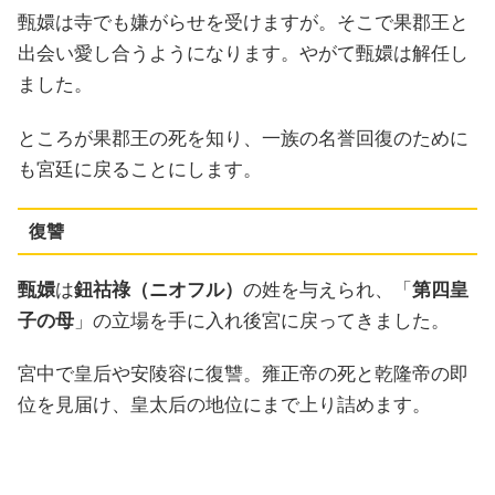
甄嬛は寺でも嫌がらせを受けますが。そこで果郡王と
出会い愛し合うようになります。やがて甄嬛は解任し
ました。
ところが果郡王の死を知り、一族の名誉回復のために
も宮廷に戻ることにします。
復讐
甄嬛
は
鈕祜祿（ニオフル）
の姓を与えられ、「
第四皇
子の母
」の立場を手に入れ後宮に戻ってきました。
宮中で皇后や安陵容に復讐。雍正帝の死と乾隆帝の即
位を見届け、皇太后の地位にまで上り詰めます。