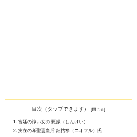
目次（タップできます）
宮廷の諍い女の 甄嬛（しんけい）
実在の孝聖憲皇后 鈕祜禄（ニオフル）氏