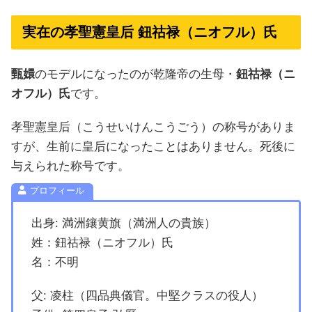
実在の孝聖憲皇后 鈕祜禄（ニオフル）氏
甄嬛
のモデルになったのが乾隆帝の生母・
鈕祜禄（ニ
オフル）氏
です。
孝聖憲皇后（こうせいけんこうごう）の称号がありま
すが、生前に皇后になったことはありません。死後に
与えられた称号です。
出身: 満洲鑲黄旗（満洲人の貴族）
姓：鈕祜禄（ニオフル）氏
名：不明
父: 凌柱（四品典儀官。中堅クラスの役人）