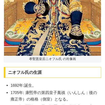
孝聖憲皇后ニオフル氏 の肖像画
ニオフル氏の生涯
1692年:誕生。
1705年: 康煕帝の第四皇子胤禛（いんしん：後の
雍正帝）の格格（側室）となる。