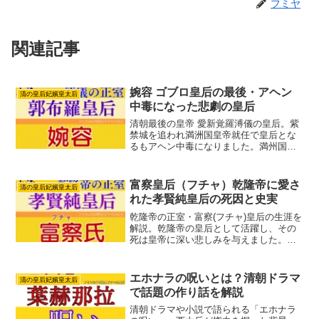
フミヤ
関連記事
婉容 ゴブロ皇后の最後・アヘン
清の皇后妃嬪皇太后
中毒になった悲劇の皇后
清朝最後の皇帝 愛新覚羅溥儀の皇后。紫
禁城を追われ満洲国皇帝就任で皇后とな
るもアヘン中毒になりました。満州国の
崩壊後、中国軍に捕まり晩年は寂しい余
生をおくりました。時代に翻弄された悲
劇の皇后、婉容の生涯を紹介します。
富察皇后（フチャ）乾隆帝に愛さ
清の皇后妃嬪皇太后
れた孝賢純皇后の死因と史実
乾隆帝の正室・富察(フチャ)皇后の生涯を
解説。乾隆帝の皇后として活躍し、その
死は皇帝に深い悲しみを与えました。富
察皇后の史実とドラマでの描かれ方との
違いも紹介します。
エホナラの呪いとは？清朝ドラマ
清の皇后妃嬪皇太后
で話題の作り話を解説
清朝ドラマや小説で語られる「エホナラ