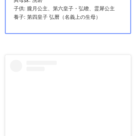
異母妹: 浣碧
子供: 朧月公主、第六皇子・弘曕、霊犀公主
養子: 第四皇子 弘曆（名義上の生母）