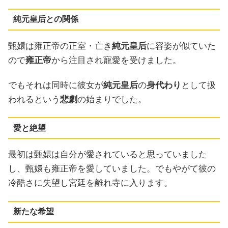
純元皇后との関係
甄嬛は雍正帝の正室・亡き
純元皇后
に容姿が似ていた
ので
雍正帝
から注目され寵愛を受けました。
でもそれは同時に彼女が
純元皇后
の
身代わり
として扱
われるという
悲劇
の始まりでした。
愛と絶望
最初は甄嬛は自分が愛されていると思っていました
し、甄嬛も雍正帝を愛していました。でもやがて彼の
冷酷さに失望し宮廷を離れ寺に入ります。
新たな希望