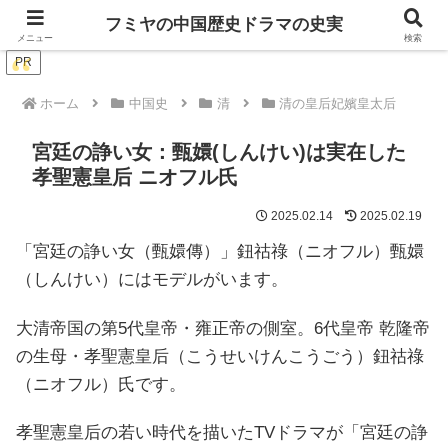
ドラマは歴史を知るともっと面白い！
フミヤの中国歴史ドラマの史実
メニュー
検索
PR
ホーム
中国史
清
清の皇后妃嬪皇太后
宮廷の諍い女：甄嬛(しんけい)は実在した
孝聖憲皇后 ニオフル氏
2025.02.14
2025.02.19
「宮廷の諍い女（甄嬛傳）」鈕祜祿（ニオフル）甄嬛
（しんけい）にはモデルがいます。
大清帝国の第5代皇帝・雍正帝の側室。6代皇帝 乾隆帝
の生母・孝聖憲皇后（こうせいけんこうごう）鈕祜祿
（ニオフル）氏です。
孝聖憲皇后の若い時代を描いたTVドラマが「宮廷の諍