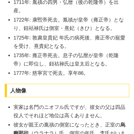
1711年: 胤禛の四男・弘暦（後の乾隆帝）を出
産。
1722年: 康煕帝死去。胤禛が皇帝（雍正帝）とな
り、鈕祜禄氏は側室・熹妃（きひ）となる。
1725年: 敦粛皇貴妃 年氏の病死後、雍正帝の寵愛
を受け、熹貴妃となる。
1735年: 雍正帝死去。息子の弘暦が皇帝（乾隆
帝）に即位し、鈕祜禄氏は皇太后となる。
1777年: 慈寧宮で死去。享年86。
人物像
実家は名門のニオフル氏ですが、彼女の父は四品
役人でそれほど地位は高くありません。
彼女が親王の胤禛の側室になったとき、正室の
烏
喇那拉
（ウラナラ）氏、側室の年氏、李氏がいま