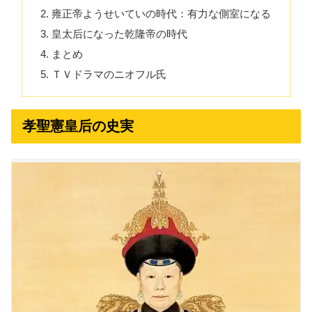
雍正帝ようせいていの時代：有力な側室になる
皇太后になった乾隆帝の時代
まとめ
ＴＶドラマのニオフル氏
孝聖憲皇后の史実