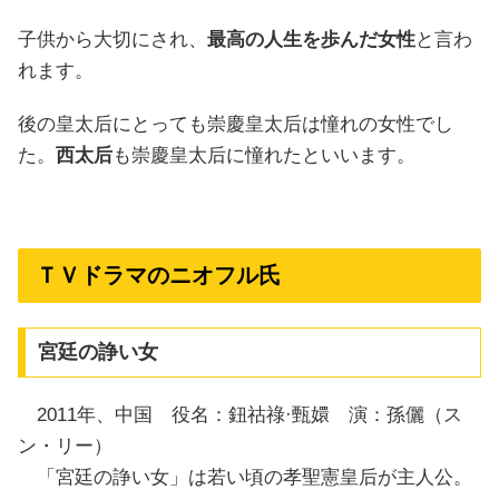
子供から大切にされ、
最高の人生を歩んだ女性
と言わ
れます。
後の皇太后にとっても崇慶皇太后は憧れの女性でし
た。
西太后
も崇慶皇太后に憧れたといいます。
ＴＶドラマのニオフル氏
宮廷の諍い女
2011年、中国 役名：鈕祜祿·甄嬛 演：孫儷（ス
ン・リー）
「宮廷の諍い女」は若い頃の孝聖憲皇后が主人公。