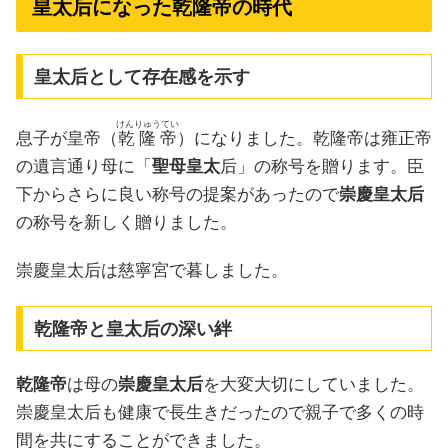
皇太后になった乾隆帝の時代
皇太后として存在感を示す
けんりゅうてい
息子が皇帝（
乾隆帝
）になりました。乾隆帝は雍正帝
の遺言通り母に「
聖母皇太
后」の称号を贈ります。臣
下からさらに良い称号の提案があったので
崇慶皇太后
の称号を新しく贈りました。
崇慶皇太后は慈寧宮で暮しました。
乾隆帝と皇太后の深い絆
乾隆帝
は母の
崇慶皇太后
を大変大切にしていました。
崇慶皇太后も健康で長生きだったので親子で多くの時
間を共にすることができました。