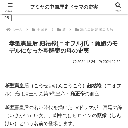
ドラマは歴史を知るともっと面白い！
フミヤの中国歴史ドラマの史実
メニュー
検索
PR
ホーム
中国史
清
清の皇后妃嬪皇太后
孝聖憲皇后 鈕祜祿(ニオフル)氏：甄嬛のモ
デルになった乾隆帝の母の史実
2024.12.24
2024.12.25
孝聖憲皇后（こうせいけんこうごう）鈕祜祿（ニオフ
ル）
氏は清王朝の第5代皇帝・
雍正帝
の側室。
孝聖憲皇后の若い時代を描いたTVドラマが「宮廷の諍
（いさかい）い女」。劇中ではヒロインの
甄嬛（しん
けい）
という名前で登場します。