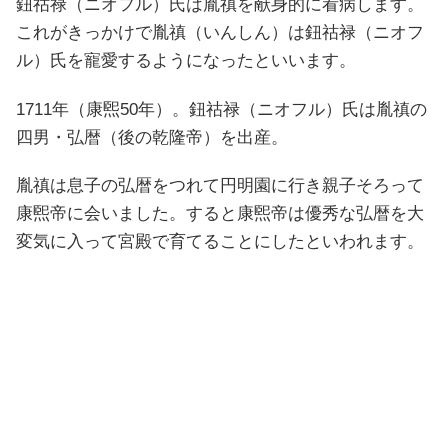
鈕祜禄（ニオフル）氏は胤禛を献身的に看病します。
これがきっかけで胤禛（いんしん）は鈕祜禄（ニオフ
ル）氏を寵愛するようになったといいます。
1711年（康煕50年）。鈕祜禄（ニオフル）氏は胤禛の
四男・弘暦（後の乾隆帝）を出産。
胤禛は息子の弘暦をつれて円明園に行き親子そろって
康煕帝に会いました。すると康煕帝は優秀な弘暦を大
変気に入って宮殿で育てることにしたといわれます。