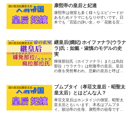
乾隆帝を巡る真実と背景にある文化を詳
康熙帝の皇后と妃達
清の皇后妃嬪皇太后
しく解説します。
康熙帝は側室も多く様々なエピソードが
あるためドラマにもなりやすいです。日
本でも「宮廷の諍い女」や「花散る宮廷
の女たち」「龍珠伝」「皇帝の恋」「宮
廷の茗薇」など康熙帝の時代を舞台にし
た中国ドラマが放送され話題になりまし
た。でも日本人には馴染み...
継皇后(嫻妃) ホイファナラ(ウラナ
清の皇后妃嬪皇太后
ラ)氏：如懿・淑慎のモデルの史
実
輝発那拉氏（ホイファナラ）または烏拉
那拉（ウラナラ）は乾隆帝の皇后。皇后
の座を突然奪われ、悲劇の皇后と呼ばれ
ます。姓や没落の理由など謎が多い人
物。本記事では史実を元にその生涯を詳
しく解説します。
ブムブタイ（孝荘文皇后・昭聖太
清の皇后妃嬪皇太后
皇太后）とはどんな人？
孝荘文皇后はホンタイジの側室。昭聖太
皇太后ともいいます。本名はブムブタ
イ。順治帝の生母、康煕帝の祖母です。
教育熱心で順治帝や康煕帝の子供時代に
漢民族や西洋の教育を受けさせました。
ホンタイジの側室なので生前は皇后には
なったことはありません。息...