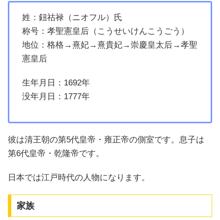
姓：鈕祜禄（ニオフル）氏
称号：孝聖憲皇后（こうせいけんこうごう）
地位：格格→熹妃→熹貴妃→崇慶皇太后→孝聖
憲皇后
生年月日：1692年
没年月日：1777年
彼は清王朝の第5代皇帝・雍正帝の側室です。息子は
第6代皇帝・乾隆帝です。
日本では江戸時代の人物になります。
家族