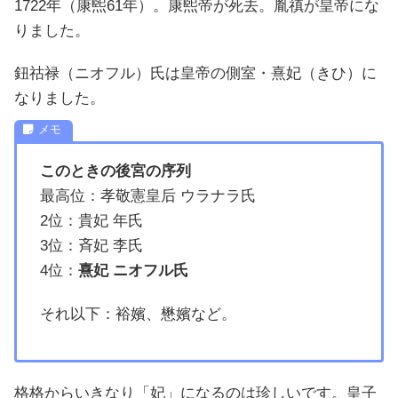
1722年（康煕61年）。康煕帝が死去。胤禛が皇帝にな
りました。
鈕祜禄（ニオフル）氏は皇帝の側室・熹妃（きひ）に
なりました。
このときの後宮の序列
最高位：孝敬憲皇后 ウラナラ氏
2位：貴妃 年氏
3位：斉妃 李氏
4位：
熹妃 ニオフル氏
それ以下：裕嬪、懋嬪など。
格格からいきなり「妃」になるのは珍しいです。皇子