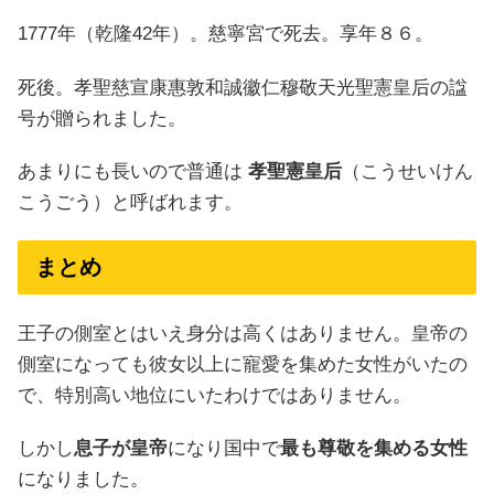
1777年（乾隆42年）。慈寧宮で死去。享年８６。
死後。孝聖慈宣康惠敦和誠徽仁穆敬天光聖憲皇后の諡
号が贈られました。
あまりにも長いので普通は
孝聖憲皇后
（こうせいけん
こうごう）と呼ばれます。
まとめ
王子の側室とはいえ身分は高くはありません。皇帝の
側室になっても彼女以上に寵愛を集めた女性がいたの
で、特別高い地位にいたわけではありません。
しかし
息子が皇帝
になり国中で
最も尊敬を集める女性
になりました。