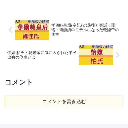
孝儀純皇后(令妃) の最後と実話：瓔
珞・衛嬿婉のモデルになった乾隆帝の
側室
怡嬪 柏氏・乾隆帝に気に入られた平民
出身の側室とは
コメント
コメントを書き込む