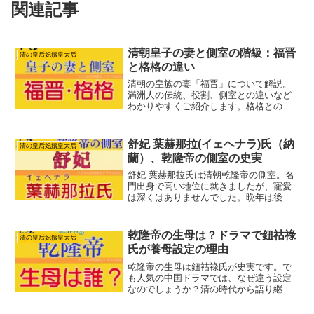
関連記事
清朝皇子の妻と側室の階級：福晋
清の皇后妃嬪皇太后
と格格の違い
清朝の皇族の妻「福晋」について解説。
満洲人の伝統、役割、側室との違いなど
わかりやすくご紹介します。格格との違
いも解説。清朝に興味のある方必見で
す。
舒妃 葉赫那拉(イェヘナラ)氏（納
清の皇后妃嬪皇太后
蘭）、乾隆帝の側室の史実
舒妃 葉赫那拉氏は清朝乾隆帝の側室。名
門出身で高い地位に就きましたが、寵愛
は深くはありませんでした。晩年は後宮
の最高位にいます。ドラマ「瓔珞」「如
懿傳」では異なるキャラクターとして描
かれています。舒妃葉赫那拉氏の生涯、
乾隆帝の生母は？ドラマで鈕祜祿
清の皇后妃嬪皇太后
家族、ドラマでの扱いなどを詳しく解説
氏が養母設定の理由
します。
乾隆帝の生母は鈕祜祿氏が史実です。で
も人気の中国ドラマでは、なぜ違う設定
なのでしょうか？清の時代から語り継が
れる都市伝説が、その謎を解き明かしま
す。歴史とフィクションの境界を探り、