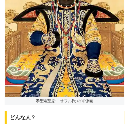
孝聖憲皇后ニオフル氏 の肖像画
どんな人？