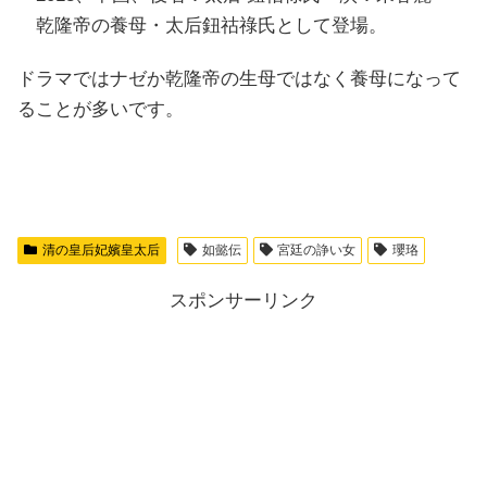
乾隆帝の養母・太后鈕祜祿氏として登場。
ドラマではナゼか乾隆帝の生母ではなく養母になって
ることが多いです。
清の皇后妃嬪皇太后
如懿伝
宮廷の諍い女
瓔珞
スポンサーリンク