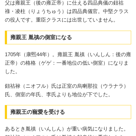
父は雍親王（後の雍正帝）に仕える四品典儀の鈕祜
祿・凌柱（りょうちゅう）は四品典儀官。中堅クラス
の役人です。重臣クラスには出世していません。
雍親王 胤禛の側室になる
1705年（康煕44年）。雍親王 胤禛（いんしん：後の雍
正帝）の格格（ゲゲ：一番地位の低い側室）になりま
した。
鈕祜禄（ニオフル）氏は正室の烏喇那拉（ウラナラ）
氏、側室の年氏、李氏よりも地位が下でした。
雍親王の寵愛を受ける
あるとき胤禛（いんしん）が重い病気になりました。