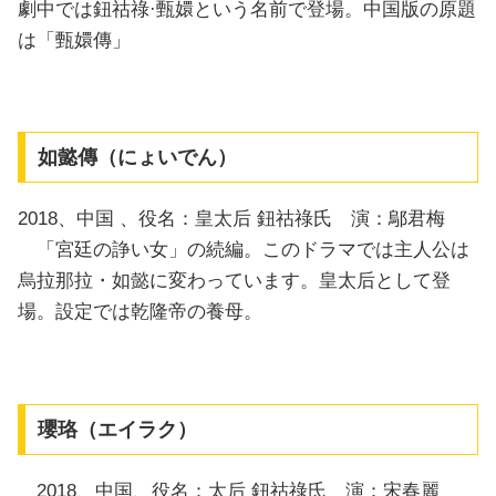
劇中では鈕祜祿·甄嬛という名前で登場。中国版の原題
は「甄嬛傳」
如懿傳（にょいでん）
2018、中国 、役名：皇太后 鈕祜祿氏 演：鄔君梅
「宮廷の諍い女」の続編。このドラマでは主人公は
烏拉那拉・如懿に変わっています。皇太后として登
場。設定では乾隆帝の養母。
瓔珞（エイラク）
2018、中国、役名：太后 鈕祜祿氏 演：宋春麗