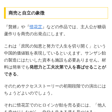
商売と自立の象徴
『贅婿』や『
惜花芷
』などの作品では、主人公が糖葫
蘆作りを商売の出発点にします。
これは「庶民の知恵と努力で人生を切り開く」という
中国的価値観を表現しているといえます。サンザシ飴
の製造にはたいした資本も施設も必要ありません。材
料は簡単でも
発想力と工夫次第で人を喜ばせることが
できる
。
そのためサクセスストーリーの初期段階での演出には
ちょうどよいのでしょう。
それに惜花芷でのヒロインが飴を売る姿には、「他人