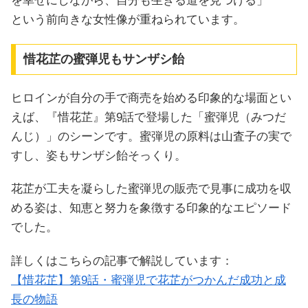
を幸せにしながら、自分も生きる道を見つける」
という前向きな女性像が重ねられています。
惜花芷の蜜弾児もサンザシ飴
ヒロインが自分の手で商売を始める印象的な場面とい
えば、『惜花芷』第9話で登場した「蜜弾児（みつだ
んじ）」のシーンです。蜜弾児の原料は山査子の実で
すし、姿もサンザシ飴そっくり。
花芷が工夫を凝らした蜜弾児の販売で見事に成功を収
める姿は、知恵と努力を象徴する印象的なエピソード
でした。
詳しくはこちらの記事で解説しています：
【惜花芷】第9話・蜜弾児で花芷がつかんだ成功と成
長の物語