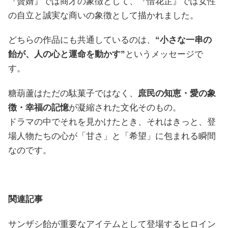
『贅婿』では商才の象徴として、『惜花芷』では女性
の自立と誠実な商いの象徴として描かれました。
どちらの作品にも共通しているのは、
“小さな一串の
飴が、人の心と運命を動かす”
というメッセージで
す。
糖葫蘆はただの駄菓子ではなく、
庶民の知恵・愛の象
徴・幸福の記憶
が凝縮された文化そのもの。
ドラマの中でそれを見かけたとき、それはきっと、登
場人物たちの心が「甘さ」と「希望」に包まれる瞬間
なのです。
関連記事
サンザシ飴が重要なアイテムとして登場するヒロイン