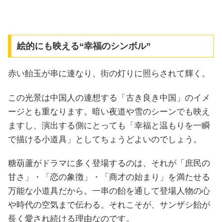
絵的にも映える“幸福のシンボル”
赤い飴玉が串に連なり、街の灯りに照らされて輝く。
この光景は中国人の連想する「古き良き中国」のイメ
ージとも重なります。暗い夜道や雪のシーンでも映え
ますし、演出する側にとっても「幸福と温もりを一瞬
で描ける小道具」としてちょうどよいのでしょう。
糖葫蘆がドラマに多く登場するのは、それが「庶民の
甘さ」・「恋の象徴」・「商才の始まり」を満たせる
万能な小道具だから。一串の飴を通して登場人物の心
や時代の空気まで伝わる。それこそが、サンザシ飴が
長く愛され続ける理由なのです。