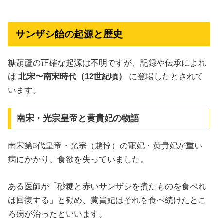
サンザシ飴の起源と歴史
糖葫蘆の正確な起源は不明ですが、記録や伝承によれ
ば
北宋〜南宋時代（12世紀頃）
に登場したとされて
います。
南宋・光宗皇帝と黄貴妃の物語
南宋第3代皇帝・光宗（趙惇）の寵妃・黄貴妃が重い
病にかかり、食欲を失っていました。
ある医師が「砂糖と赤いサンザシを煮たものを食べれ
ば回復する」と勧め、黄貴妃はそれを食べ続けたとこ
ろ病が治ったといいます。