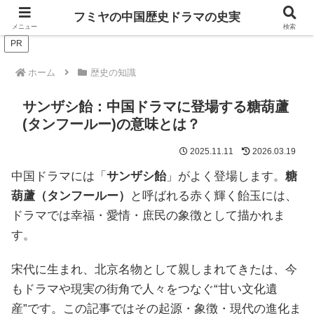
ドラマは歴史を知るともっと面白い！
フミヤの中国歴史ドラマの史実
メニュー
検索
PR
ホーム
歴史の知識
サンザシ飴：中国ドラマに登場する糖葫蘆
(タンフールー)の意味とは？
2025.11.11
2026.03.19
中国ドラマには「
サンザシ飴
」がよく登場します。
糖
葫蘆（タンフールー）
と呼ばれる赤く輝く飴玉には、
ドラマでは幸福・愛情・庶民の象徴として描かれま
す。
宋代に生まれ、北京名物として親しまれてきたは、今
もドラマや現実の街角で人々をつなぐ“甘い文化遺
産”です。この記事ではその起源・象徴・現代の進化ま