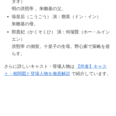
タオ）
明の洪熙帝 。朱瞻基の父。
張皇后（こうごう） 演：鄧英（ドン・イン）
朱瞻基の母。
郭貴妃（かくそくひ） 演：何瑞賢（ホー・ルイシ
エン）
洪熙帝 の側室。十皇子の生母。野心家で策略を巡
らす。
さらに詳しいキャスト・登場人物は
【尚食】キャス
ト・相関図と登場人物を徹底解説
で紹介しています。