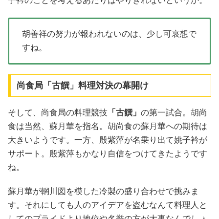
子衿のことを考えるあたりはやりきれないというか。
胡善祥の努力が報われないのは、少し可哀想で
すね。
尚食局「古饌」料理対決の幕開け
そして、尚食局の料理競技
「古饌」
の第一試合。胡尚
食は当然、蘇月華を指名。胡尚食の蘇月華への期待は
大きいようです。一方、殷紫萍が名乗り出て姚子衿が
サポート。殷紫萍もかなり自信をつけてきたようです
ね。
蘇月華が輞川図を模した冷製の盛り合わせで挑みま
す。それにしても人のアイデアを盗むなんて料理人と
してのプライドより地位や名誉の方が大事なんでしょ