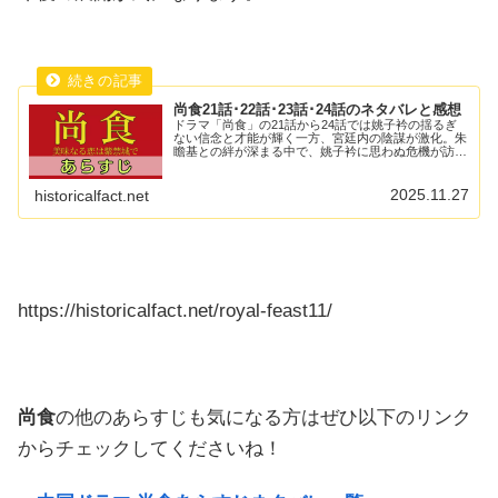
尚食21話･22話･23話･24話のネタバレと感想
ドラマ「尚食」の21話から24話では姚子衿の揺るぎ
ない信念と才能が輝く一方、宮廷内の陰謀が激化。朱
瞻基との絆が深まる中で、姚子衿に思わぬ危機が訪れ
ます。胡尚食の衝撃的な最期、そして朱瞻基の南京転
任の危機に、姚子衿はどう立ち向かうのでしょうか？
2025.11.27
historicalfact.net
https://historicalfact.net/royal-feast11/
尚食
の他のあらすじも気になる方はぜひ以下のリンク
からチェックしてくださいね！