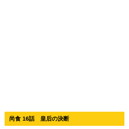
尚食 16話 皇后の決断