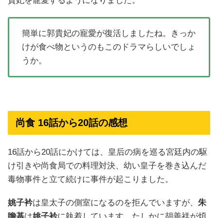
貴妃を寵愛するようになりました。
簡単に郭貴妃の寵愛が復活しましたね。きっか
けが食べ物というのもこのドラマらしいでしょ
うか。
尚食 16話から20話の感想
16話から20話にかけては、皇后の病を巡る宮廷内の駆
け引きや尚食局での料理対決、幼い皇子を巻き込んだ
毒物事件と立て続けに事件が起こりました。
姚子衿
は皇太子の側室になるのを拒んでいますが、
朱
瞻基
は
姚子衿
に執着しています。たしかに胡善祥が煩