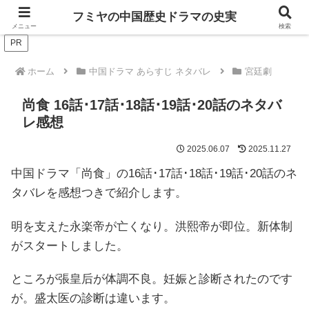
ドラマは歴史を知るともっと面白い！
フミヤの中国歴史ドラマの史実
メニュー
検索
PR
ホーム
中国ドラマ あらすじ ネタバレ
宮廷劇
尚食 16話･17話･18話･19話･20話のネタバ
レ感想
2025.06.07
2025.11.27
中国ドラマ「尚食」の16話･17話･18話･19話･20話のネ
タバレを感想つきで紹介します。
明を支えた永楽帝が亡くなり。洪熙帝が即位。新体制
がスタートしました。
ところが張皇后が体調不良。妊娠と診断されたのです
が。盛太医の診断は違います。