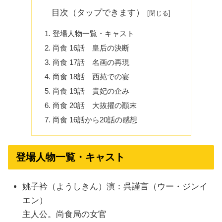
目次（タップできます）
登場人物一覧・キャスト
尚食 16話 皇后の決断
尚食 17話 名画の再現
尚食 18話 西苑での宴
尚食 19話 貴妃の企み
尚食 20話 大抜擢の顚末
尚食 16話から20話の感想
登場人物一覧・キャスト
姚子衿（ようしきん）演：呉謹言（ウー・ジンイ
エン）
主人公。尚食局の女官