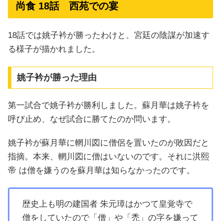
尚食 18話 西苑での宴
18話では姚子衿が勝ったわけと、宮廷の陰謀が加速す
る様子が描かれました。
姚子衿が勝った理由
第一試合で姚子衿が勝利しました。蘇月華は姚子衿を
呼び止め、なぜ試合に勝てたのか問います。
姚子衿が蘇月華に輞川図に僧侶を置いたのが敗因だと
指摘。本来、輞川図に僧はいないのです。それに洪熙
帝 は僧を嫌うのを蘇月華は知らなかったのです。
歴史上も明の建国者 朱元璋はかつて皇覚寺で
僧をしていたので「僧」や「禿」の字を嫌って