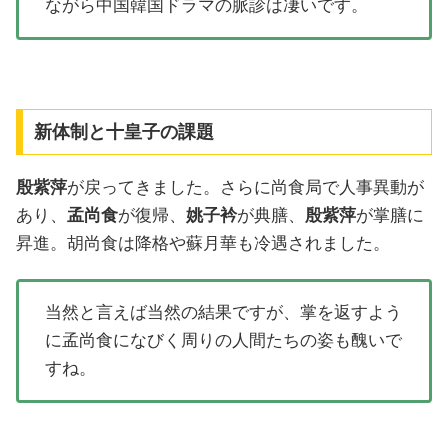
ながら中国韓国ドラマの脈診は凄いです。
新体制と十皇子の課題
殷紫萍
が戻ってきました。さらに尚食局で人事異動が
あり、
孟尚食
が復帰、
姚子衿
が典膳、
殷紫萍
が掌膳に
昇進。胡尚食は降格や蘇月華も冷遇されました。
当然と言えば当然の結果ですが、掌を返すよう
に孟尚食になびく周りの人間たちの姿も醜いで
すね。