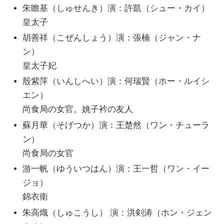
朱瞻基（しゅせんき）演：許凱（シュー・カイ）
皇太子
胡善祥（こぜんしょう）演：張楠（ジャン・ナ
ン）
皇太子妃
殷紫萍（いんしへい）演：何瑞賢（ホー・ルイシ
エン）
尚食局の女官。姚子衿の友人
蘇月華（そげつか）演：王楚然（ワン・チューラ
ン）
尚食局の女官
游一帆（ゆういつはん）演：王一哲（ワン・イー
ジョ）
錦衣衛
朱高熾（しゅこうし） 演：洪剣涛（ホン・ジェン