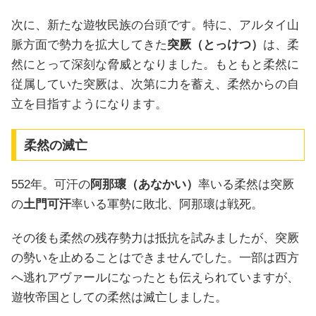
次に、新たな遊牧民族の台頭です。特に、アルタイ山
脈方面で勢力を拡大してきた
突厥（とっけつ）
は、柔
然にとって深刻な脅威となりました。もともと柔然に
従属していた突厥は、次第に力を蓄え、柔然からの自
立を目指すようになります。
柔然の滅亡
552年。可汗の
阿那瓌（あなかい）
率いる柔然は突厥
の
土門可汗
率いる軍勢に敗北、阿那瓌は戦死。
その後も柔然の残存勢力は抵抗を試みましたが、突厥
の勢いを止めることはできませんでした。一部は西方
へ逃れアヴァールになったとも伝えられていますが、
遊牧帝国としての柔然は滅亡しました。