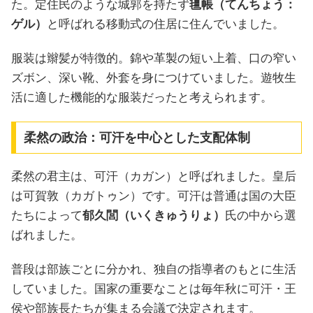
た。定住民のような城郭を持たず
氊帳（てんちょう：
ゲル）
と呼ばれる移動式の住居に住んでいました。
服装は辮髪が特徴的。錦や革製の短い上着、口の窄い
ズボン、深い靴、外套を身につけていました。遊牧生
活に適した機能的な服装だったと考えられます。
柔然の政治：可汗を中心とした支配体制
柔然の君主は、可汗（カガン）と呼ばれました。皇后
は可賀敦（カガトゥン）です。可汗は普通は国の大臣
たちによって
郁久閭（いくきゅうりょ）
氏の中から選
ばれました。
普段は部族ごとに分かれ、独自の指導者のもとに生活
していました。国家の重要なことは毎年秋に可汗・王
侯や部族長たちが集まる会議で決定されます。