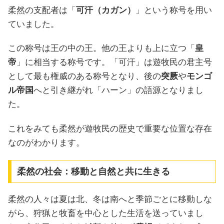
柔然の支配者は「
可汗（カガン）
」という称号を用い
ていました。
この称号は王の中の王。他の王よりも上に立つ「
皇
帝
」に相当する称号です。「可汗」は遊牧民の君主号
として最も権威のある称号となり、後の
突厥
や
モンゴ
ル帝国
へと引き継がれ「ハーン」の語源となりまし
た。
これをみても柔然が遊牧民の歴史で重要な位置な存在
なのがわかります。
柔然の社会：移動と自然と共に生きる
柔然の人々は夏は北、冬は南へと季節ごとに移動しな
がら、狩猟と牧畜を中心とした生活を送っていまし