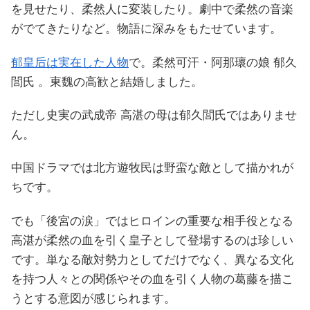
を見せたり、柔然人に変装したり。劇中で柔然の音楽
がでてきたりなど。物語に深みをもたせています。
郁皇后は実在した人物
で。柔然可汗・阿那瓌の娘 郁久
閭氏 。東魏の高歓と結婚しました。
ただし史実の武成帝 高湛の母は郁久閭氏ではありませ
ん。
中国ドラマでは北方遊牧民は野蛮な敵として描かれが
ちです。
でも「後宮の涙」ではヒロインの重要な相手役となる
高湛が柔然の血を引く皇子として登場するのは珍しい
です。単なる敵対勢力としてだけでなく、異なる文化
を持つ人々との関係やその血を引く人物の葛藤を描こ
うとする意図が感じられます。