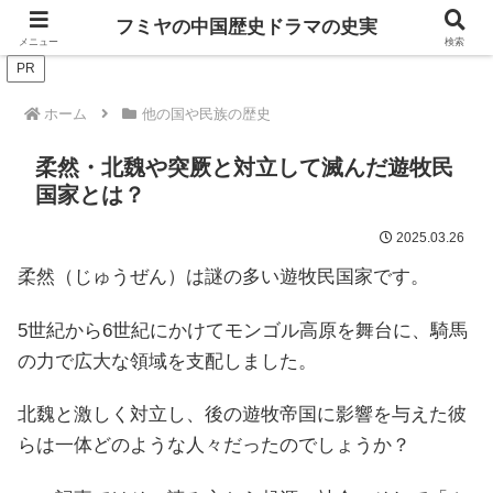
ドラマは歴史を知るともっと面白い！
フミヤの中国歴史ドラマの史実
メニュー
検索
PR
ホーム
他の国や民族の歴史
柔然・北魏や突厥と対立して滅んだ遊牧民
国家とは？
2025.03.26
柔然（じゅうぜん）は謎の多い遊牧民国家です。
5世紀から6世紀にかけてモンゴル高原を舞台に、騎馬
の力で広大な領域を支配しました。
北魏と激しく対立し、後の遊牧帝国に影響を与えた彼
らは一体どのような人々だったのでしょうか？