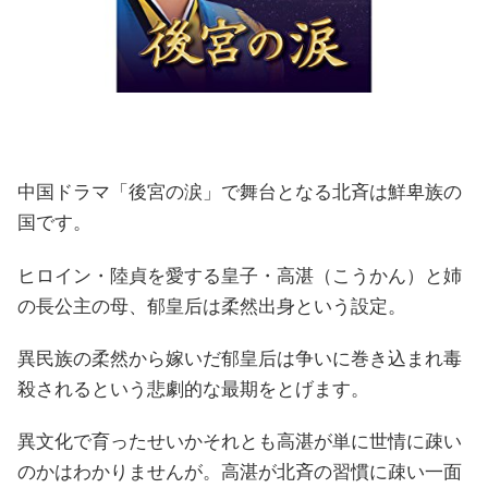
中国ドラマ「後宮の涙」で舞台となる北斉は鮮卑族の
国です。
ヒロイン・陸貞を愛する皇子・高湛（こうかん）と姉
の長公主の母、郁皇后は柔然出身という設定。
異民族の柔然から嫁いだ郁皇后は争いに巻き込まれ毒
殺されるという悲劇的な最期をとげます。
異文化で育ったせいかそれとも高湛が単に世情に疎い
のかはわかりませんが。高湛が北斉の習慣に疎い一面