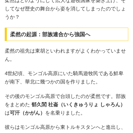
柔然はどのようにして広大な遊牧国家を築き上げ、そ
してなぜ歴史の舞台から姿を消してしまったのでしょ
うか？
柔然の起源：部族連合から強国へ
柔然の祖先は東胡といわれますがよくわかっていませ
ん。
4世紀頃、モンゴル高原にいた騎馬遊牧民である鮮卑
が南下、華北に幾つかの国を作りました。
その後のモンゴル高原で台頭したのが柔然です。部族
をまとめた
郁久閭 社崙（いくきゅうりょ しゃろん）
は
可汗（かがん）
を名乗りました。
彼らはモンゴル高原から東トルキスタンへと進出し、