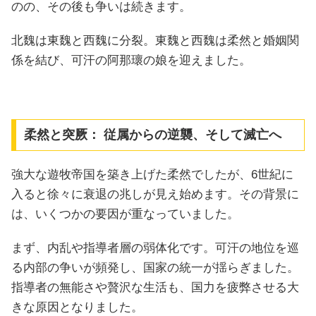
のの、その後も争いは続きます。
北魏は東魏と西魏に分裂。東魏と西魏は柔然と婚姻関
係を結び、可汗の阿那瓌の娘を迎えました。
柔然と突厥： 従属からの逆襲、そして滅亡へ
強大な遊牧帝国を築き上げた柔然でしたが、6世紀に
入ると徐々に衰退の兆しが見え始めます。その背景に
は、いくつかの要因が重なっていました。
まず、内乱や指導者層の弱体化です。可汗の地位を巡
る内部の争いが頻発し、国家の統一が揺らぎました。
指導者の無能さや贅沢な生活も、国力を疲弊させる大
きな原因となりました。