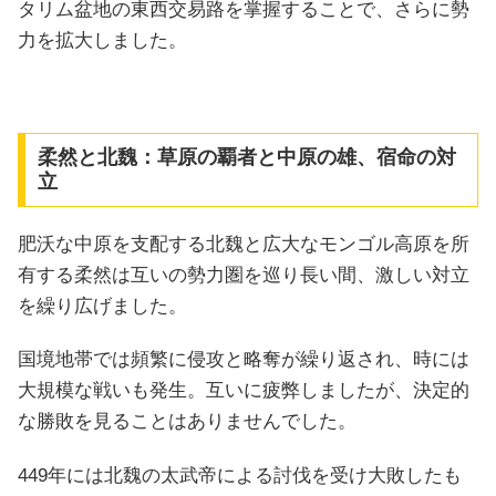
タリム盆地の東西交易路を掌握することで、さらに勢
力を拡大しました。
柔然と北魏：草原の覇者と中原の雄、宿命の対
立
肥沃な中原を支配する北魏と広大なモンゴル高原を所
有する柔然は互いの勢力圏を巡り長い間、激しい対立
を繰り広げました。
国境地帯では頻繁に侵攻と略奪が繰り返され、時には
大規模な戦いも発生。互いに疲弊しましたが、決定的
な勝敗を見ることはありませんでした。
449年には北魏の太武帝による討伐を受け大敗したも