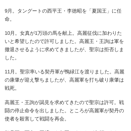
9月。タングートの西平王・李徳昭を「夏国王」に任
命。
10月。女真が1万頭の馬を献上。高麗征伐に加わりた
いと希望したので許可しました。高麗王・王詢は軍を
撤退させるように求めてきましたが、聖宗は拒否しま
した。
11月。聖宗率いる契丹軍が鴨緑江を渡りました。高麗
の康肇が迎え撃ちましたが、高麗軍を打ち破り康肇は
戦死。
高麗王・王詢が謁見を求めてきたので聖宗は許可。戦
闘の停止命令を出しました。ところが高麗軍が契丹の
使者を殺害して戦闘を再会。