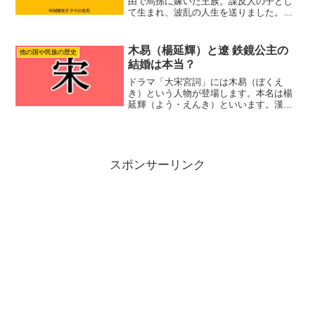
由で烏孫に嫁いだ王族。謀反人の子とし
て生まれ、波乱の人生を送りました。烏
孫で困難を乗り越え、漢に帰国。その生
涯は漢と烏孫という国の思惑に翻弄され
たものでした。解憂公主の壮絶な生涯を
木易（楊延輝）と遼 鉄鏡公主の
他の国や民族の歴史
歴史の記録をもとに詳しく紹介します。
結婚は本当？
ドラマ「大宋宮詞」には木易（ぼくえ
き）という人物が登場します。本名は楊
延輝（よう・えんき）といいます。漢人
出身で遼の人間になり、遼の鉄鏡長公主
と結婚するという内容です。鉄鏡長公主
は遼の蕭太后の娘という設定。正体の分
からない異国の人をいきなり...
スポンサーリンク