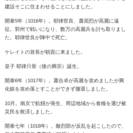
建設そこに住まわせることにしました。
開泰5年（1016年）。耶律世良、蕭屈烈が高麗に遠
征。郭州で戦いになり、数万の高麗兵を討ち取りまし
た。耶律世良が陣中で死亡。
ケレイトの首長が朝貢に来ました。
皇子 耶律只骨（後の興宗）誕生。
開泰6年（1017年）。蕭合卓が高麗を攻めましたが興
化鎮を攻め落とすことができず撤退しました。
10月。南京で飢饉が発生、周辺地域から食糧を運び被
災民を救済しました。
開泰七年（1018年）。敵烈部が反乱を起こしたので、