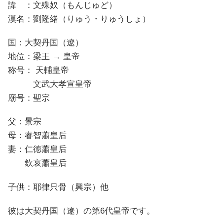
諱 ：文殊奴（もんじゅど）
漢名：劉隆緒（りゅう・りゅうしょ）
国：大契丹国（遼）
地位：梁王 → 皇帝
称号： 天輔皇帝
文武大孝宣皇帝
廟号：聖宗
父：景宗
母：睿智蕭皇后
妻：仁徳蕭皇后
欽哀蕭皇后
子供：耶律只骨（興宗）他
彼は大契丹国（遼）の第6代皇帝です。