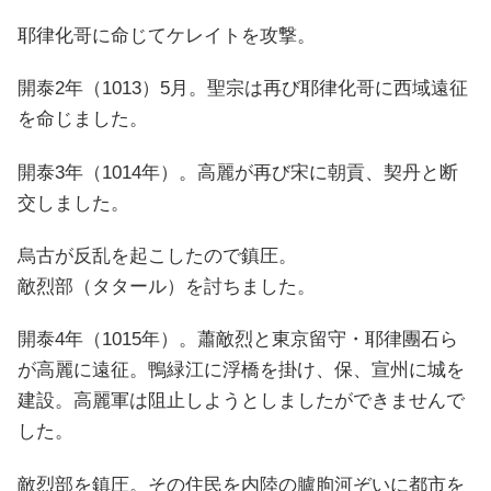
耶律化哥に命じてケレイトを攻撃。
開泰2年（1013）5月。聖宗は再び耶律化哥に西域遠征
を命じました。
開泰3年（1014年）。高麗が再び宋に朝貢、契丹と断
交しました。
烏古が反乱を起こしたので鎮圧。
敵烈部（タタール）を討ちました。
開泰4年（1015年）。蕭敵烈と東京留守・耶律團石ら
が高麗に遠征。鴨緑江に浮橋を掛け、保、宣州に城を
建設。高麗軍は阻止しようとしましたができませんで
した。
敵烈部を鎮圧。その住民を内陸の臚朐河ぞいに都市を