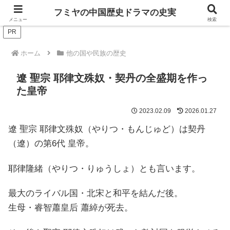
ドラマは歴史を知るともっと面白い！
フミヤの中国歴史ドラマの史実
メニュー
検索
PR
ホーム
他の国や民族の歴史
遼 聖宗 耶律文殊奴・契丹の全盛期を作っ
た皇帝
2023.02.09
2026.01.27
遼 聖宗 耶律文殊奴（やりつ・もんじゅど）は契丹
（遼）の第6代 皇帝。
耶律隆緒（やりつ・りゅうしょ）とも言います。
最大のライバル国・北宋と和平を結んだ後。
生母・睿智蕭皇后 蕭綽が死去。