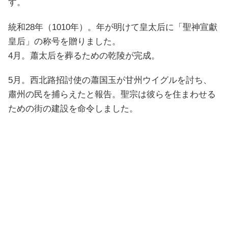
す。
統和28年（1010年）。年が明けて皇太后に「聖神宣獻
皇后」の称号を贈りました。
4月。蕭太后を葬るための乾陵が完成。
5月。西北路招討使の蕭国玉が甘州ウイグルを討ち、
肅州の民を捕らえたと報告。聖宗は彼らを住まわせる
ための街の建設を命令しました。