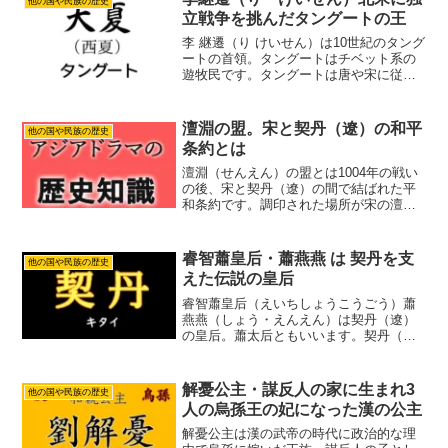
他の国や民族の歴史
忠を気に入った蕭太后と遼...
立戦争を挑んだタングートの王
李 継遷（り けいせん）は10世紀のタング
ートの首領。タングートはチベット系の
遊牧民です。タングートは唐や宋に従い
ながら独立した勢力をもっていました。
しかし李継捧の時代に北宋に服従。タン
グートの王族は開封で暮らすように強制
澶淵の盟。宋と契丹（遼）の和平
他の国や民族の歴史
されたことに反発し...
条約とは
澶淵（せんえん）の盟とは1004年の戦い
の後、宋と契丹（遼）の間で結ばれた平
和条約です。調印された場所が宋の澶淵
郡だったので澶淵の盟と呼ばれていま
す。この条約ではお互いの領土はそのま
ま。宋は遼に毎年、絹20万疋、銀10万両
睿智蕭皇后・蕭燕燕 は 契丹を支
他の国や民族の歴史
を贈る事になりまし...
えた伝説の皇后
睿智蕭皇后（えいちしょうこうごう）蕭
燕燕（しょう・えんえん）は契丹（遼）
の皇后。蕭太后ともいいます。契丹（き
ったん、キタイ）はモンゴル平原東部か
ら満洲地方に住んでいた遊牧民族。唐滅
亡後に自分たちの国を作り。「大契丹
解憂公主・謀反人の家に生まれ3
他の国や民族の歴史
国」や「大遼」と名乗りまし...
人の烏孫王の妃になった漢の公主
解憂公主は漢の武帝の時代に政治的な理