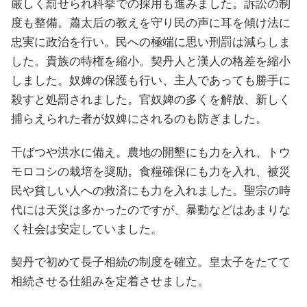
厳しく罰せられ科挙での採用も進みました。訴訟の制
度も整備。蕭太后の教えを守り民の声に耳を傾け法に
忠実に政治を行い。民への極端に思い刑罰は減らしま
した。貴族の特権を縮小。契丹人と漢人の格差を縮小
しました。奴婢の保護も行い、主人であっても勝手に
殺すと処罰されました。官奴婢の多くを解放、新しく
捕らえられた者が奴婢にされるのも防ぎました。
干ばつや洪水に備え。農地の開墾にも力を入れ、トウ
モロコシの栽培を奨励。食糧確保にも力を入れ、被災
民や貧しい人への救済にも力を入れました。聖宗の時
代には天災は多かったのですが、暴動などはあまりな
く社会は安定していました。
契丹で初めて長子相続の制度を確立。皇太子をたてて
相続させる仕組みを定着させました。