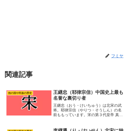
フミヤ
関連記事
王継忠（耶律宗信）中国史上最も
他の国や民族の歴史
名誉な裏切り者
王継忠（おう・けいちゅう）は北宋の武
将。耶律宗信（やりつ・そうしん）の名
前ももっています。宋の第３代皇帝 真宗
に使えました。ところが王継忠が国境を
守っていたとき、契丹との戦争が起こ
り、捕虜になっていしまいました。王継
李継遷（り・けいせん）北宋に独