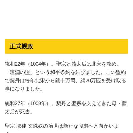
正式親政
統和22年（1004年）。聖宗と蕭太后は北宋を攻め。
「澶淵の盟」という和平条約を結びました。この盟約
で契丹は毎年北宋から銀十万両、絹20万匹を受け取る
事になりました。
統和27年（1009年）。契丹と聖宗を支えてきた母・蕭
太后が死去。
聖宗 耶律 文殊奴の治世は新たな段階へと向かいま