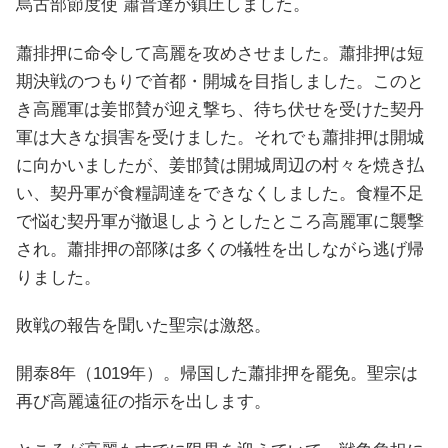
烏古部節度使 蕭普達が鎮圧しました。
蕭排押に命令して高麗を攻めさせました。蕭排押は短
期決戦のつもりで首都・開城を目指しました。このと
き高麗軍は姜邯賛が迎え撃ち、待ち伏せを受けた契丹
軍は大きな損害を受けました。それでも蕭排押は開城
に向かいましたが、姜邯賛は開城周辺の村々を焼き払
い、契丹軍が食糧調達をできなくしました。食糧不足
で悩む契丹軍が撤退しようとしたところ高麗軍に襲撃
され。蕭排押の部隊は多くの犠牲を出しながら逃げ帰
りました。
敗戦の報告を聞いた聖宗は激怒。
開泰8年（1019年）。帰国した蕭排押を罷免。聖宗は
再び高麗遠征の指示を出します。