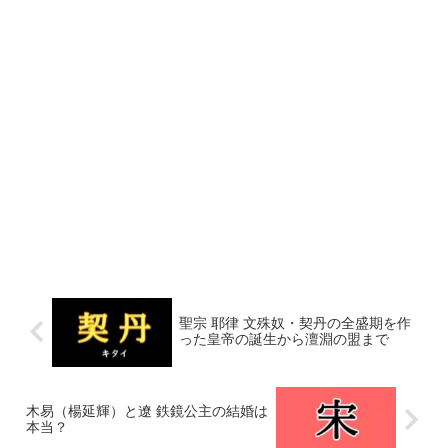
聖宗 耶律 文殊奴・契丹の全盛期を作
った皇帝の誕生から澶淵の盟まで
木易（楊延輝）と遼 鉄鏡公主の結婚は
本当？