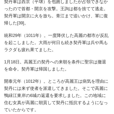
契丹軍は西京（平壌）を包囲しましたが占領できなか
ったので首都・開京を攻撃。王詢は都を捨てて逃走。
契丹軍は開京に火を放ち。青江まで追いかけ、軍に復
帰した[39]。
統和29年（1011年）。一度降伏した高麗の都市が反乱
を起こしました。大雨が何日も続き契丹軍は兵や馬も
ラクダも疲れ果てました。
1月18日。高麗王の契丹への来朝を条件に聖宗は撤退
を命令。契丹軍は帰国しました。
開泰元年（1012年）。ところが高麗王は病気を理由に
契丹には来ず使者を派遣してきました。そこで高麗に
鴨緑江東岸の6城の返還を要求しました。この地域に
住む女真が高麗に朝貢して契丹に抵抗するようになっ
ていたからです。