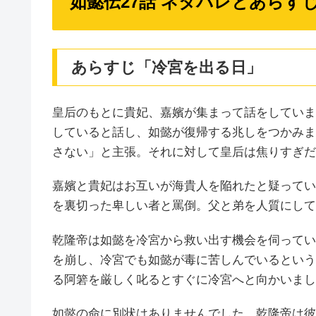
如懿伝27話 ネタバレとあらす
あらすじ「冷宮を出る日」
皇后のもとに貴妃、嘉嬪が集まって話をしていま
していると話し、如懿が復帰する兆しをつかみま
さない」と主張。それに対して皇后は焦りすぎだ
嘉嬪と貴妃はお互いが海貴人を陥れたと疑ってい
を裏切った卑しい者と罵倒。父と弟を人質にして
乾隆帝は如懿を冷宮から救い出す機会を伺ってい
を崩し、冷宮でも如懿が毒に苦しんでいるという
る阿箬を厳しく叱るとすぐに冷宮へと向かいまし
如懿の命に別状はありませんでした。乾隆帝は彼