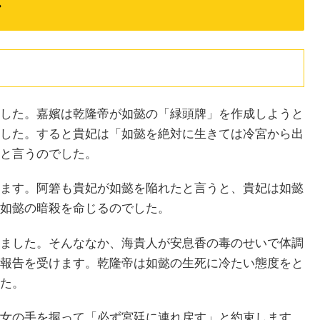
じ
した。嘉嬪は乾隆帝が如懿の「緑頭牌」を作成しようと
した。すると貴妃は「如懿を絶対に生きては冷宮から出
と言うのでした。
ます。阿箬も貴妃が如懿を陥れたと言うと、貴妃は如懿
如懿の暗殺を命じるのでした。
ました。そんななか、海貴人が安息香の毒のせいで体調
報告を受けます。乾隆帝は如懿の生死に冷たい態度をと
た。
女の手を握って「必ず宮廷に連れ戻す」と約束します。