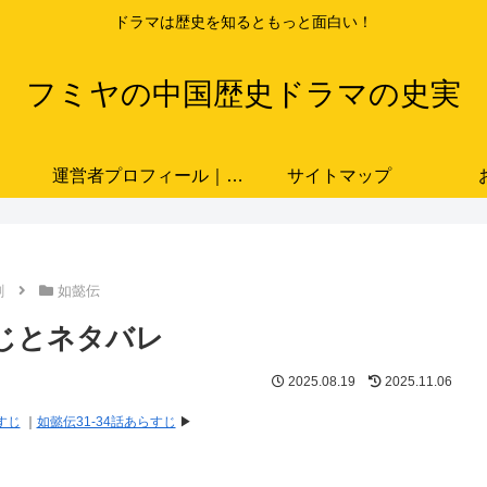
ドラマは歴史を知るともっと面白い！
フミヤの中国歴史ドラマの史実
運営者プロフィール｜ドラマと史実をつなぐ歴史ブロガー「フミヤ」
サイトマップ
劇
如懿伝
らすじとネタバレ
2025.08.19
2025.11.06
すじ
｜
如懿伝31-34話あらすじ
▶