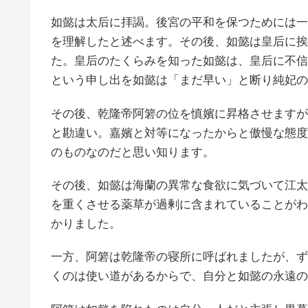
如懿は太后に拝謁。後宮の平和を保つためには一
を理解したと述べます。その後、如懿は皇后に挨
た。皇后のたくらみを知った如懿は、皇后に不信
という申し出を如懿は「まだ早い」と断り純妃の
その後、乾隆帝阿箬の位を慎嬪に昇格させますが
と勘違い。嘉嬪と対等になったからと傲慢な態度
のものなのだと思い知ります。
その後、如懿は海蘭の異常な食欲に気づいて江太
を重くさせる薬草が過剰に含まれていることがわ
かりました。
一方、阿箬は乾隆帝の寝所に呼ばれましたが、ず
くのは使い道があるからで、自分と如懿の永遠の