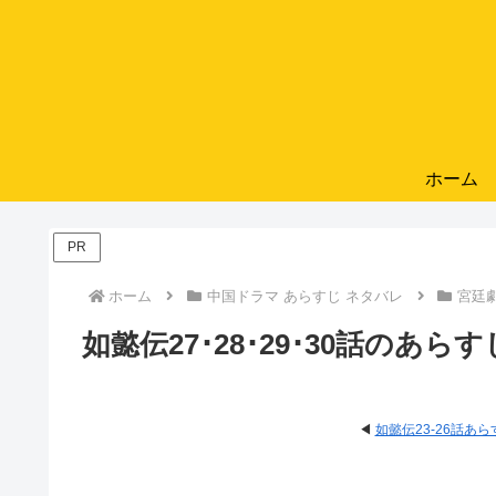
ホーム
PR
ホーム
中国ドラマ あらすじ ネタバレ
宮廷
如懿伝27･28･29･30話のあ
◀
如懿伝23-26話あら