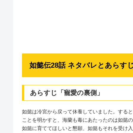
如懿伝28話 ネタバレとあらす
あらすじ「寵愛の裏側」
如懿は冷宮から戻って休養していました。すると
ことを明かすと、海蘭も毒にあたったのは如懿の
如懿に育ててほしいと懇願、如懿もそれを受け入