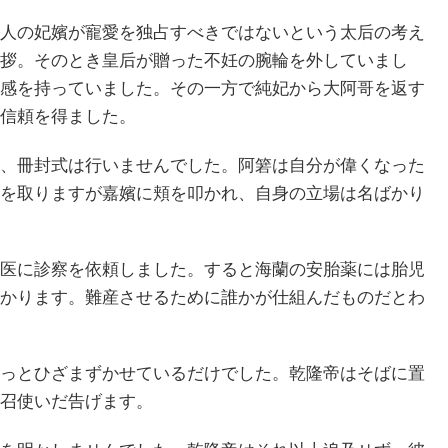
人の妃嬪が寵愛を独占すべきではないという太后の考え
拶。そのとき皇后が贈った不妊の腕輪を外していまし
感を持っていました。その一方で純妃から大阿哥を返す
信頼を得ました。
、冊封式は行いませんでした。阿箬は自分が偉くなった
を取りますが嘉嬪に頬を叩かれ、自身の立場は名ばかり
医に診察を依頼しました。すると海蘭の安胎薬には胎児
かります。難産させるために誰かが仕組んだものだとわ
っとひざまずかせているだけでした。乾隆帝はそばに置
召使いだ告げます。