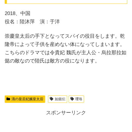
2018、中国
役名：陸沐萍 演：于洋
崇慶皇太后の手下となってスパイの役目をします。乾
隆帝によって子供を産めない体になってしまいます。
こちらのドラマでは令貴妃 魏氏が主人公・烏拉那拉如
懿の敵なので陸氏は敵方の役になります。
清の皇后妃嬪皇太后
如懿伝
瓔珞
スポンサーリンク