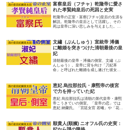
す。
富察皇后（フチャ）乾隆帝に愛さ
清の皇后妃嬪皇太后
れた孝賢純皇后の死因と史実
乾隆帝の正室・富察(フチャ)皇后の生涯を
解説。乾隆帝の皇后として活躍し、その
死は皇帝に深い悲しみを与えました。富
察皇后の史実とドラマでの描かれ方との
違いも紹介します。
文繡（ぶんしゅう）宣統帝 溥儀
清の皇后妃嬪皇太后
に離婚を突きつけた清朝最後の皇
妃
清朝最後の皇帝・溥儀の側室、文繡（ぶ
んしゅう）。皇帝に背を向け「刀妃革
命」と呼ばれた離婚を成し遂げた彼女の
波乱の生涯を、史実をもとに詳しく紹介
します。
恵妃 烏拉那拉氏・康煕帝の後宮
清の皇后妃嬪皇太后
で力を持っていた妃
恵妃 烏拉那拉氏は清朝の第代皇帝・康煕
帝こうきていの側室。「皇帝の恋」では
恵妃 納蘭氏。「宮廷女官 若曦」や「花散
る宮廷の女たち」では 恵妃。「宮廷の茗
薇」では 納蘭貴妃 として登場します。ど
のドラマでも主人公を妨害する悪役とし
順貴人(順嬪) ニオフル氏の史実：
清の皇后妃嬪皇太后
て登場します...
妃から謎の降格