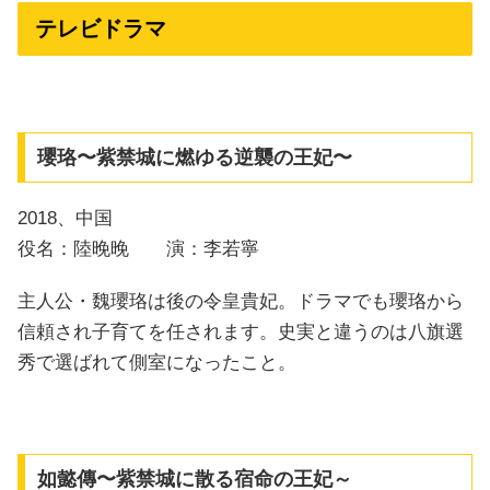
テレビドラマ
瓔珞〜紫禁城に燃ゆる逆襲の王妃〜
2018、中国
役名：陸晚晚 演：李若寧
主人公・魏瓔珞は後の令皇貴妃。ドラマでも瓔珞から
信頼され子育てを任されます。史実と違うのは八旗選
秀で選ばれて側室になったこと。
如懿傳〜紫禁城に散る宿命の王妃～