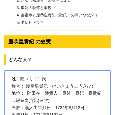
永琰（嘉慶帝）の養母になる
慶妃の晩年と最後
嘉慶帝と慶恭皇貴妃（陸氏）の深いつながり
テレビドラマ
慶恭皇貴妃 の史実
どんな人？
姓：陸（りく）氏
称号： 慶恭皇貴妃（けいきょうこうきひ）
地位： 陸常在→陸貴人→慶嬪→慶妃→慶貴妃
→慶恭皇貴妃(追封)
民族：漢人生年月日：1724年8月12日
没年月日：1774年8月21日