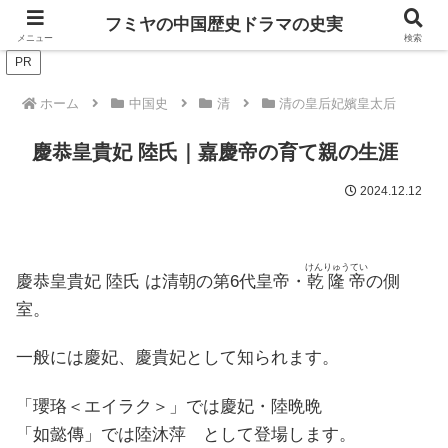
ドラマは歴史を知るともっと面白い！
フミヤの中国歴史ドラマの史実
メニュー
検索
PR
ホーム
中国史
清
清の皇后妃嬪皇太后
慶恭皇貴妃 陸氏｜嘉慶帝の育て親の生涯
2024.12.12
けんりゅうてい
慶恭皇貴妃 陸氏
は清朝の第6代皇帝・
乾隆帝
の側
室。
一般には慶妃、慶貴妃として知られます。
「瓔珞＜エイラク＞」では慶妃・陸晩晩
「如懿傳」では陸沐萍 として登場します。