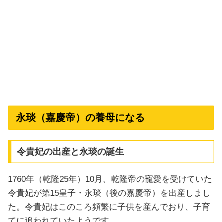
永琰（嘉慶帝）の養母になる
令貴妃の出産と永琰の誕生
1760年（乾隆25年）10月、乾隆帝の寵愛を受けていた
令貴妃が第15皇子・永琰（後の嘉慶帝）を出産しまし
た。令貴妃はこのころ頻繁に子供を産んでおり、子育
てに追われていたようです。