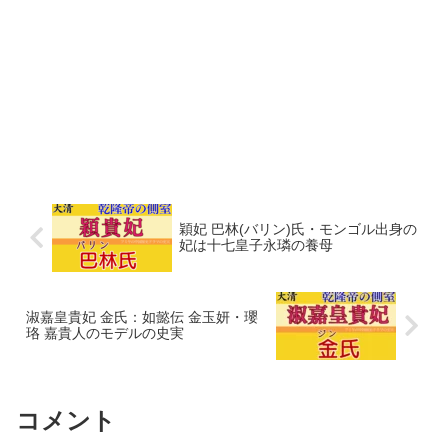
穎妃 巴林(バリン)氏・モンゴル出身の
妃は十七皇子永璘の養母
淑嘉皇貴妃 金氏：如懿伝 金玉妍・瓔
珞 嘉貴人のモデルの史実
コメント