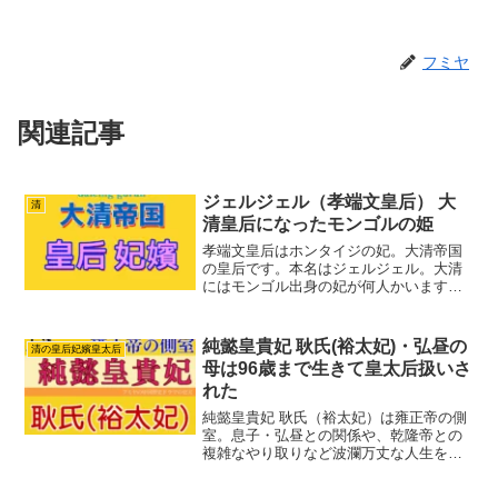
フミヤ
関連記事
ジェルジェル（孝端文皇后） 大
清
清皇后になったモンゴルの姫
孝端文皇后はホンタイジの妃。大清帝国
の皇后です。本名はジェルジェル。大清
にはモンゴル出身の妃が何人かいます。
ジェルジェルはモンゴル出身の妃の中で
最初に皇后になった人物です。史実の孝
端文皇后（ジェルジェル）どんな人物だ
純懿皇貴妃 耿氏(裕太妃)・弘昼の
清の皇后妃嬪皇太后
ったのか紹介します。孝端...
母は96歳まで生きて皇太后扱いさ
れた
純懿皇貴妃 耿氏（裕太妃）は雍正帝の側
室。息子・弘昼との関係や、乾隆帝との
複雑なやり取りなど波瀾万丈な人生を送
りました。晩年は皇太后のような地位に
まで上り詰めた彼女の生涯をたどりま