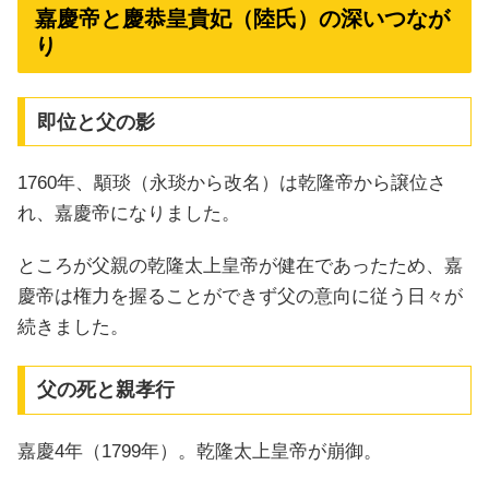
嘉慶帝と慶恭皇貴妃（陸氏）の深いつなが
り
即位と父の影
1760年、顒琰（永琰から改名）は乾隆帝から譲位さ
れ、嘉慶帝になりました。
ところが父親の乾隆太上皇帝が健在であったため、嘉
慶帝は権力を握ることができず父の意向に従う日々が
続きました。
父の死と親孝行
嘉慶4年（1799年）。乾隆太上皇帝が崩御。