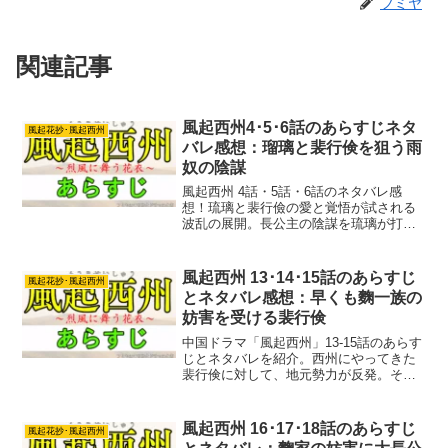
フミヤ
関連記事
風起西州4･5･6話のあらすじネタ
風起花抄･風起西州
バレ感想：瑠璃と裴行倹を狙う雨
奴の陰謀
風起西州 4話・5話・6話のネタバレ感
想！琉璃と裴行儉の愛と覚悟が試される
波乱の展開。長公主の陰謀を琉璃が打ち
破り、宮廷の権力闘争に巻き込まれた裴
行儉が下した決断とは？
風起西州 13･14･15話のあらすじ
風起花抄･風起西州
とネタバレ感想：早くも麴一族の
妨害を受ける裴行倹
中国ドラマ「風起西州」13-15話のあらす
じとネタバレを紹介。西州にやってきた
裴行倹に対して、地元勢力が反発。その
妨害をどう切り抜けるのか注目。
風起西州 16･17･18話のあらすじ
風起花抄･風起西州