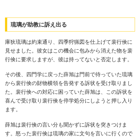
琉璃が助教に訴え出る
庫狄琉璃は約束通り、四季狩猟図を仕上げて裴行倹に
見せました。彼女はこの機会に包みから消えた物を裴
行倹に要求しますが、彼は持ってないと否定します。
その後、四門学に戻った薛旭は門前で待っていた琉璃
から裴行倹の財物横領を告発する訴状を受け取りまし
た。裴行倹への対応に困っていた薛旭は、この訴状を
喜んで受け取り裴行倹を停学処分にしようと押し入り
ます。
薛旭は裴行倹の言い分も聞かずに訴状を突きつけま
す。怒った裴行倹は琉璃の家に文句を言いに行くので