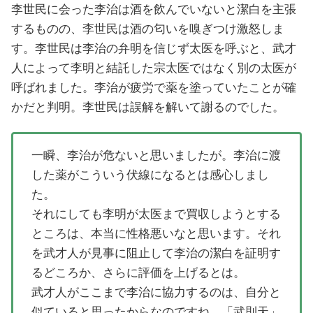
李世民に会った李治は酒を飲んでいないと潔白を主張
するものの、李世民は酒の匂いを嗅ぎつけ激怒しま
す。李世民は李治の弁明を信じず太医を呼ぶと、武才
人によって李明と結託した宗太医ではなく別の太医が
呼ばれました。李治が疲労で薬を塗っていたことが確
かだと判明。李世民は誤解を解いて謝るのでした。
一瞬、李治が危ないと思いましたが。李治に渡
した薬がこういう伏線になるとは感心しまし
た。
それにしても李明が太医まで買収しようとする
ところは、本当に性格悪いなと思います。それ
を武才人が見事に阻止して李治の潔白を証明す
るどころか、さらに評価を上げるとは。
武才人がここまで李治に協力するのは、自分と
似ていると思ったからなのですね。「武則天」