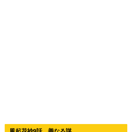
風起花抄9話 善なる謀