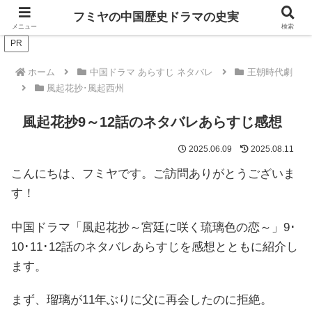
ドラマは歴史を知るともっと面白い！
フミヤの中国歴史ドラマの史実
メニュー
検索
PR
ホーム
中国ドラマ あらすじ ネタバレ
王朝時代劇
風起花抄･風起西州
風起花抄9～12話のネタバレあらすじ感想
2025.06.09
2025.08.11
こんにちは、フミヤです。ご訪問ありがとうございま
す！
中国ドラマ「風起花抄～宮廷に咲く琉璃色の恋～」9
･
10･11･12話のネタバレあらすじを感想とともに紹介し
ます。
まず、瑠璃が11年ぶりに父に再会したのに拒絶。