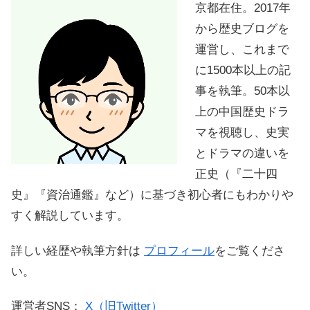
京都在住。2017年
から歴史ブログを
運営し、これまで
に1500本以上の記
事を執筆。50本以
上の中国歴史ドラ
マを視聴し、史実
とドラマの違いを
正史（『二十四
史』『資治通鑑』など）に基づき初心者にもわかりや
すく解説しています。
詳しい経歴や執筆方針は
プロフィール
をご覧くださ
い。
運営者SNS：
X（旧Twitter）