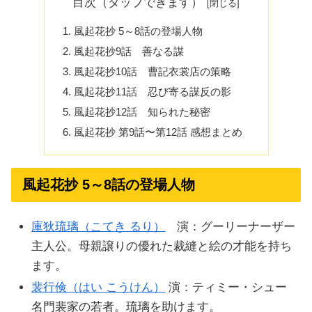
目次（タップできます）
風起花抄 5～8話の登場人物
風起花抄9話 善なる謀
風起花抄10話 曹記衣裳店の策略
風起花抄11話 忍び寄る謀反の影
風起花抄12話 知られた秘密
風起花抄 第9話〜第12話 感想まとめ
風起花抄 5～8話の登場人物
庫狄琉璃（こてき るり）
演：グーリーナーザー
主人公。母親譲りの優れた裁縫と絵の才能を持ち
ます。
裴行倹（はい こうけん）
演：ティミー・シュー
名門裴家の若者。琉璃を助けます。