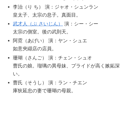
李治（り ち） 演：ジャオ・シュンラン
皇太子、太宗の息子。真面目。
武才人（ぶ さいじん）
演：シー・シー
太宗の側室。後の武則天。
阿霓（あげい） 演：ヤン・シュエ
如意夾纈店の店員。
珊瑚（さんご） 演：チェン・シュオ
曹氏の娘。瑠璃の異母妹、プライドが高く嫉妬深
い。
曹氏（そうし） 演：ラン・チエン
庫狄延忠の妻で珊瑚の母親。