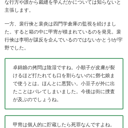
な行方や誰から裁縫を学んだかについては知らないと
主張します。
一方、裴行倹と裴炎は四門学倉庫の監視を続けまし
た。すると箱の中に甲冑が積まれているのを発見。裴
行倹は李明が謀反を企んでいるのではないかとうtが宇
野でした。
卓錦娘の拷問は陰湿ですね。小順子が皮膚が裂
けるほど打たれても口を割らないのに鄧七娘ま
で使うとは。ほんとに悪賢い。小豆子が外に出
たことはバレてしまいました。今後は街に捜査
が及ぶのでしょうね。
甲冑は個人的に貯蔵したら死罪なんですよね。