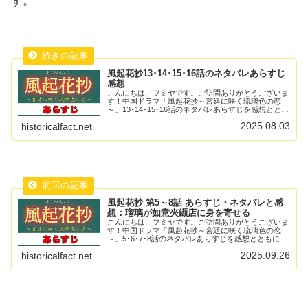
す。
風起花抄13･14･15･16話のネタバレあらすじ
感想
こんにちは、フミヤです。ご訪問ありがとうございま
す！中国ドラマ「風起花抄～宮廷に咲く琉璃色の恋
～」13･14･15･16話のネタバレあらすじを感想ととも
に紹介します。胡商大会では如意衣装店の衣装が盗ま
2025.08.03
historicalfact.net
れるというアクシデントはありましたが、そ...
風起花抄 第5～8話 あらすじ・ネタバレと感
想：瑠璃が如意夾纈店に身を寄せる
こんにちは、フミヤです。ご訪問ありがとうございま
す！中国ドラマ「風起花抄～宮廷に咲く琉璃色の恋
～」5･6･7･8話のネタバレあらすじを感想とともに紹
介します。序盤から母が死亡して、素性を隠して生き
2025.09.26
historicalfact.net
ていくというハードな展開。卓錦娘の卑劣さが際...