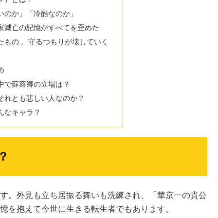
いのか」「冷酷なのか」
家滅亡の記憶がすべてを歪めた
たもの 。守るつもりが壊していく
め
中で蘇容卿の立場は？
それとも悲しい人なのか？
んなキャラ？
？
す。外見も立ち居振る舞いも洗練され、「華京一の貴公
憶を抱えて今世に生きる転生者でもあります。