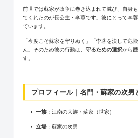
前世では蘇家が政争に巻き込まれて滅び、自身も
てくれたのが長公主・李蓉です。彼にとって李蓉
ています。
「今度こそ蘇家を守りぬく」「李蓉を決して危険
ん。そのため彼の行動は、
守るための選択
から
歴
す。
プロフィール｜名門・蘇家の次男
一族
：江南の大族・蘇家（世家）
立場
：蘇家の次男