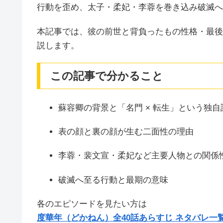
行動を歪め、太子・柔妃・李蓉を巻き込み破滅へ
本記事では、彼の前世と背負ったもの性格・最後
説します。
この記事で分かること
蘇容卿の背景と「名門 × 転生」という独自
表の顔と裏の顔が生む二面性の理由
李蓉・裴文宣・柔妃など主要人物との関係
破滅へ至る行動と最期の意味
各のエピソードを見たい方は
度華年（どかねん）全40話あらすじ ネタバレ一