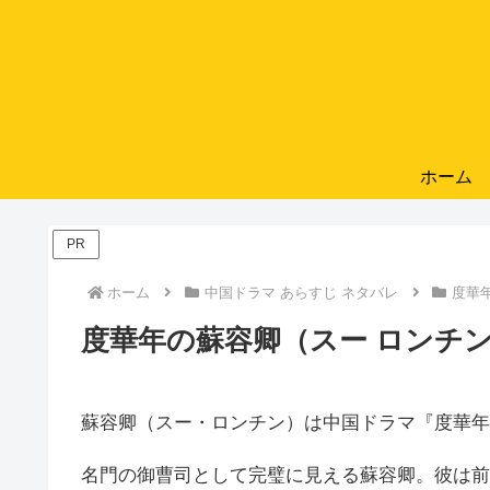
ホーム
PR
ホーム
中国ドラマ あらすじ ネタバレ
度華
度華年の蘇容卿（スー ロンチ
蘇容卿（スー・ロンチン）は中国ドラマ『度華年
名門の御曹司として完璧に見える蘇容卿。彼は前