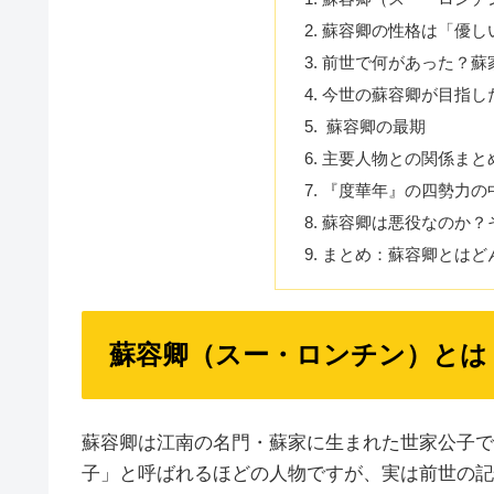
蘇容卿の性格は「優し
前世で何があった？蘇
今世の蘇容卿が目指し
蘇容卿の最期
主要人物との関係まと
『度華年』の四勢力の
蘇容卿は悪役なのか？
まとめ：蘇容卿とはど
蘇容卿（スー・ロンチン）とは
蘇容卿は江南の名門・蘇家に生まれた世家公子で
子」と呼ばれるほどの人物ですが、実は前世の記