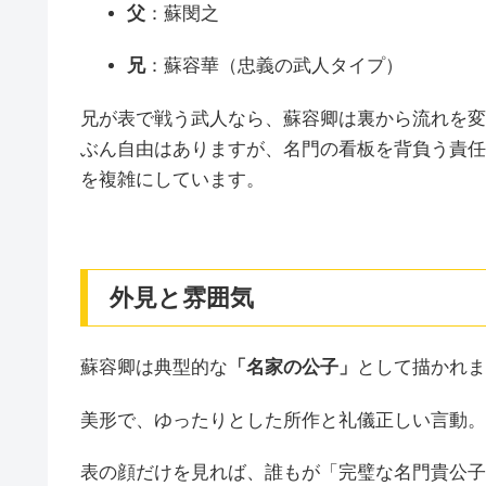
父
：蘇閔之
兄
：蘇容華（忠義の武人タイプ）
兄が表で戦う武人なら、蘇容卿は裏から流れを変
ぶん自由はありますが、名門の看板を背負う責任
を複雑にしています。
外見と雰囲気
蘇容卿は典型的な
「名家の公子」
として描かれま
美形で、ゆったりとした所作と礼儀正しい言動。
表の顔だけを見れば、誰もが「完璧な名門貴公子