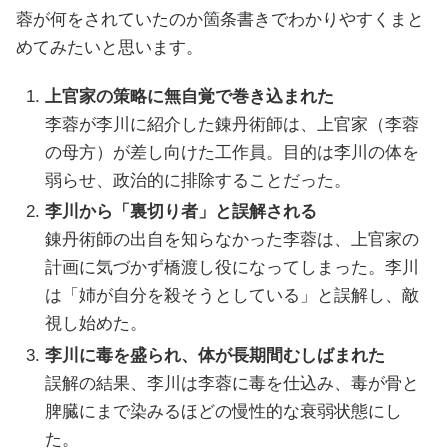
蓉が何をされていたのか箇条書きでわかりやすくまと
めてみたいと思います。
上官家の策略に無自覚で巻き込まれた
李蓉が李川に紹介した錬丹術師は、上官家（李蓉
の母方）が差し向けた工作員。目的は李川の体を
弱らせ、政治的に排除することだった。
李川から「裏切り者」と誤解される
錬丹術師の出自を知らなかった李蓉は、上官家の
計画に気づかず橋渡し役になってしまった。李川
は「姉が自分を殺そうとしている」と誤解し、敵
視し始めた。
李川に毒を盛られ、体が長期間むしばまれた
誤解の結果、李川は李蓉に毒を仕込み、毒が骨と
脾臓にまで染みるほどの慢性的な衰弱状態にし
た。