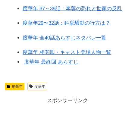
度華年 37～39話：李蓉の恐れと世家の反乱
度華年29〜32話：科挙騒動の行方は？
度華年 全40話あらすじネタバレ一覧
度華年 相関図・キャスト登場人物一覧
度華年 最終回 あらすじ
度華年
度華年
スポンサーリンク