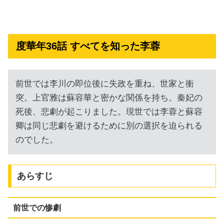
度華年36話 すべてを知った李蓉
前世では李川の即位後に失政を重ね、世家と衝
突。上官雅は蘇容華と密かな関係を持ち。秦妃の
死後、悲劇が起こりました。現世では李蓉と蘇容
卿は同じ悲劇を避けるために別の選択を迫られる
のでした。
あらすじ
前世での惨劇