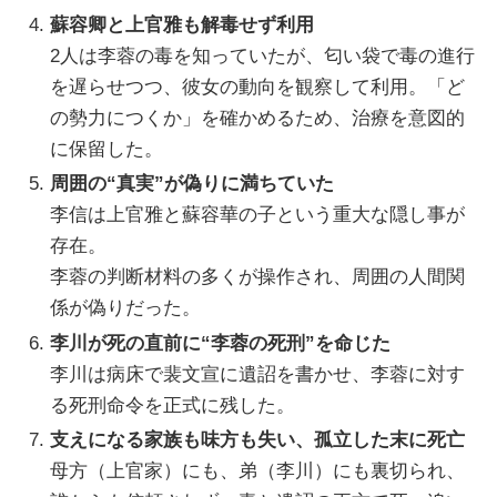
蘇容卿と上官雅も解毒せず利用
2人は李蓉の毒を知っていたが、匂い袋で毒の進行
を遅らせつつ、彼女の動向を観察して利用。「ど
の勢力につくか」を確かめるため、治療を意図的
に保留した。
周囲の“真実”が偽りに満ちていた
李信は上官雅と蘇容華の子という重大な隠し事が
存在。
李蓉の判断材料の多くが操作され、周囲の人間関
係が偽りだった。
李川が死の直前に“李蓉の死刑”を命じた
李川は病床で裴文宣に遺詔を書かせ、李蓉に対す
る死刑命令を正式に残した。
支えになる家族も味方も失い、孤立した末に死亡
母方（上官家）にも、弟（李川）にも裏切られ、