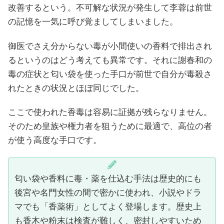
改善するという。不可解な状況が発生して李蓉は前世
の記憶を一気に呼び覚ましてしまいました。
御医でさえ分からない毒が小間使いの香料で排出され
るというのはどう考えても異常です。それに謝春和の
毒の症状と匂い袋を使った手口が前世で自分が毒殺さ
れたときの状況とほぼ同じでした。
ここで使われた香毒は容易に証拠が残らなりません。
そのため皇族や権力者を狙うために最適で、高位の者
が使う高度な手口です。
匂い袋や香料に毒・薬を仕込む手法は歴史的にも
後宮や名門女性の間で密かに使われ、小説やドラ
マでも「香薬術」としてよく登場します。歴史上
も香木や粉末は検査が難しく、密封しやすいため