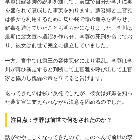
李蓉は蘇容卿の説明を通して、前世で自分が李川に毒
を盛られて衰弱した事実を知ります。蘇容卿と上官雅
は彼女を利用するために匂い袋で毒の進みを遅らせ、
解毒を避けていたことも明らかになりました。李川は
最期に裴文宣へ遺詔を作らせ、李蓉の死刑を命じてお
り、彼女は前世で完全に孤立していました。
一方、宮中では粛王の容体悪化により混乱。李蓉は李
川が再び暴走すると判断して上官雅を呼び出して上官
家と協力し傀儡の帝を立てると告げます。
返ってきたのは強い反発でしたが、彼女は妊娠を知っ
た裴文宣に支えられながら決意を固めるのでした。
注目点：李蓉は前世で何をされたのか？
話がややこしくなってきたので、このへんで前世の李