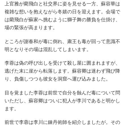
上官雅が藺飛白と社交界に姿を見せる一方、蘇容華は
複雑な想いを抱えながら冬嬉の日を迎えます。会場で
は藺飛白が蘇家へ挑むように獅子舞の勝負を仕掛け、
場の緊張が高まります。
ところが謝春和が毒に倒れ、粛王も毒が回って意識不
明となりその場は混乱してしまいます。
李蓉は偽の呼び出しを受けて殺し屋に囲まれますが、
逃げた末に崖から転落します。蘇容卿は迷わず飛び降
り、負傷しつつも彼女を洞窟へ運び込みました。
目を覚ました李蓉は前世で自分を蝕んだ毒について問
いただし、蘇容卿はついに犯人が李川であると明かし
ます。
前世で李蓉は李川に錬丹術師を紹介しましたが。その