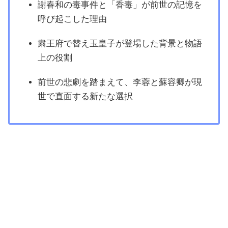
謝春和の毒事件と「香毒」が前世の記憶を
呼び起こした理由
粛王府で替え玉皇子が登場した背景と物語
上の役割
前世の悲劇を踏まえて、李蓉と蘇容卿が現
世で直面する新たな選択