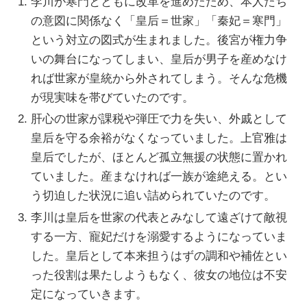
李川が寒門とともに改革を進めたため、本人たち
の意図に関係なく「皇后＝世家」「秦妃＝寒門」
という対立の図式が生まれました。後宮が権力争
いの舞台になってしまい、皇后が男子を産めなけ
れば世家が皇統から外されてしまう。そんな危機
が現実味を帯びていたのです。
肝心の世家が課税や弾圧で力を失い、外戚として
皇后を守る余裕がなくなっていました。上官雅は
皇后でしたが、ほとんど孤立無援の状態に置かれ
ていました。産まなければ一族が途絶える。とい
う切迫した状況に追い詰められていたのです。
李川は皇后を世家の代表とみなして遠ざけて敵視
する一方、寵妃だけを溺愛するようになっていま
した。皇后として本来担うはずの調和や補佐とい
った役割は果たしようもなく、彼女の地位は不安
定になっていきます。