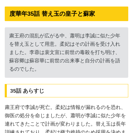
度華年35話 替え玉の皇子と蘇家
粛王府の混乱が広がる中、蕭明は李誠に似た少年
を替え玉として用意。柔妃はその計画を受け入れ
ました。李蓉は裴文宣に前世の毒殺を打ち明け、
蘇容卿は蘇容華に前世の出来事と自分の計画を語
るのでした。
35話 あらすじ
粛王府で李誠が死亡。柔妃は情報が漏れるのを恐れ、
御医の処分を命じましたが、蕭明が李誠に似た少年を
連れてきたことで計画が変わりました。替え玉は長年
訓練されており、柔妃は権力維持のため採用を決めま