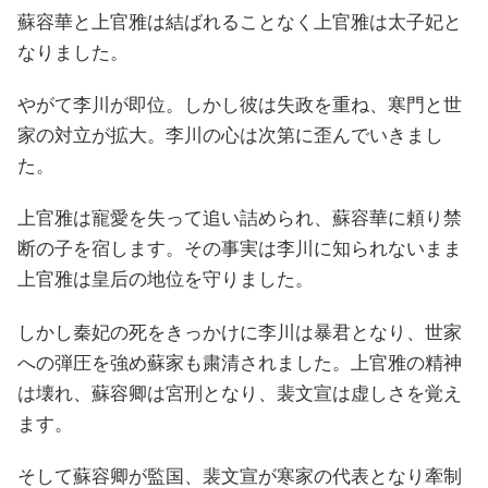
蘇容華と上官雅は結ばれることなく上官雅は太子妃と
なりました。
やがて李川が即位。しかし彼は失政を重ね、寒門と世
家の対立が拡大。李川の心は次第に歪んでいきまし
た。
上官雅は寵愛を失って追い詰められ、蘇容華に頼り禁
断の子を宿します。その事実は李川に知られないまま
上官雅は皇后の地位を守りました。
しかし秦妃の死をきっかけに李川は暴君となり、世家
への弾圧を強め蘇家も粛清されました。上官雅の精神
は壊れ、蘇容卿は宮刑となり、裴文宣は虚しさを覚え
ます。
そして蘇容卿が監国、裴文宣が寒家の代表となり牽制