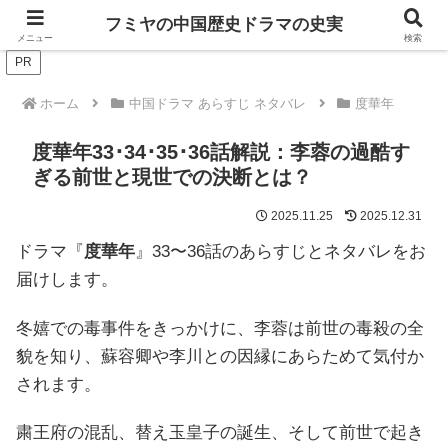
ドラマは歴史を知るともっと面白い！
フミヤの中国歴史ドラマの史実
メニュー
検索
PR
ホーム
中国ドラマ あらすじ ネタバレ
度華年
度華年33･34･35･36話解説：李蓉の過酷す
ぎる前世と現世での決断とは？
2025.11.25
2025.12.31
ドラマ『
度華年
』33〜36話のあらすじとネタバレをお
届けします。
冬嬉での毒事件をきっかけに、李蓉は前世の毒殺の全
貌を知り、蘇容卿や李川との因縁にあらためて気付か
されます。
粛王府の混乱、替え玉皇子の誕生、そして前世で起き