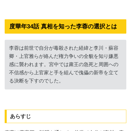
度華年34話 真相を知った李蓉の選択とは
李蓉は前世で自分が毒殺された経緯と李川・蘇容
卿・上官雅らが絡んだ権力争いの全貌を知り嫌悪
感に襲われます。宮中では粛王の急死と周囲への
不信感から上官家と手を組んで傀儡の新帝を立て
る決断を下すのでした。
あらすじ