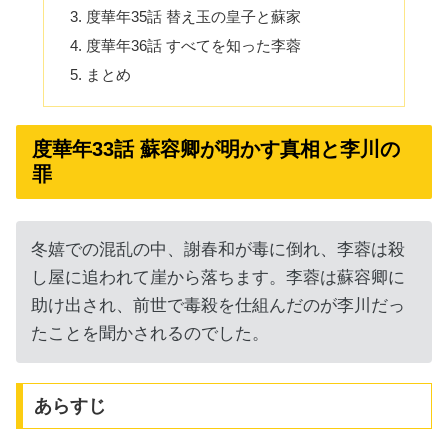
度華年35話 替え玉の皇子と蘇家
度華年36話 すべてを知った李蓉
まとめ
度華年33話 蘇容卿が明かす真相と李川の
罪
冬嬉での混乱の中、謝春和が毒に倒れ、李蓉は殺
し屋に追われて崖から落ちます。李蓉は蘇容卿に
助け出され、前世で毒殺を仕組んだのが李川だっ
たことを聞かされるのでした。
あらすじ