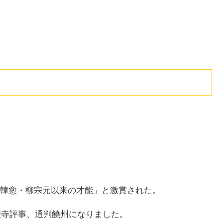
韓愈・柳宗元以来の才能」と激賞された。
理寺評事、通判饒州になりました。