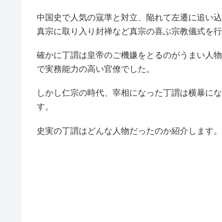
中国史で人気の寇準と対立、陥れて左遷に追い込
真宗に取り入り封禅など真宗の喜ぶ宗教儀式を行
確かに丁謂は皇帝のご機嫌をとるのがうまい人物
で実務能力の高い官僚でした。
しかし仁宗の時代、宰相になった丁謂は横暴にな
す。
史実の丁謂はどんな人物だったのか紹介します。