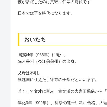
彼が活躍したのは真宋～仁宗の時代です
日本では平安時代になります。
おいたち
乾徳4年（966年）に誕生。
蘇州長州（今江蘇蘇州）の出身。
父母は不明。
呉越国に仕えた丁守節の子孫だといいます。
若くして文才に富み、古文派の大家王禹偁から「
淳化3年（992年）。科挙の進士甲科に合格。大