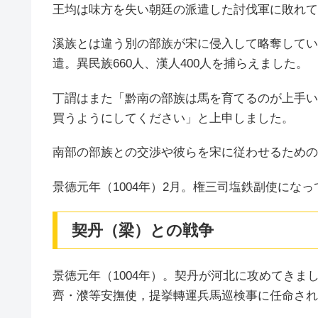
王均は味方を失い朝廷の派遣した討伐軍に敗れて
溪族とは違う別の部族が宋に侵入して略奪してい
遣。異民族660人、漢人400人を捕らえました。
丁謂はまた「黔南の部族は馬を育てるのが上手い
買うようにしてください」と上申しました。
南部の部族との交渉や彼らを宋に従わせるための
景德元年（1004年）2月。権三司塩鉄副使にな
契丹（梁）との戦争
景徳元年（1004年）。契丹が河北に攻めてき
齊・濮等安撫使，提挙轉運兵馬巡検事に任命され