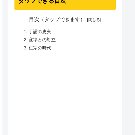
タップできる目次
目次（タップできます）
丁謂の史実
寇準との対立
仁宗の時代