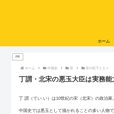
ホーム
PR
ホーム
中国史
宋
宋の臣下と人々
丁謂・北宋の悪玉大臣は実務能
丁 謂（てい い）は10世紀の宋（北宋）の政治家
中国史では悪玉として描かれることの多い人物で