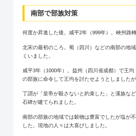
南部で部族対策
何度か昇進した後。咸平2年（999年）。峽州路
北宋の最初のころ。蜀（四川）などの南部の地域
くいました。
咸平3年（1000年）。益州（四川省成都）で王
の部族に命令して王均を討たせようとしましたが
丁謂が「皇帝が殺さないと約束した」と溪族など
石碑が建てられました。
南部の部族の地域では穀物は豊富でしたが塩が不
した。現地の人々は大喜びしました。