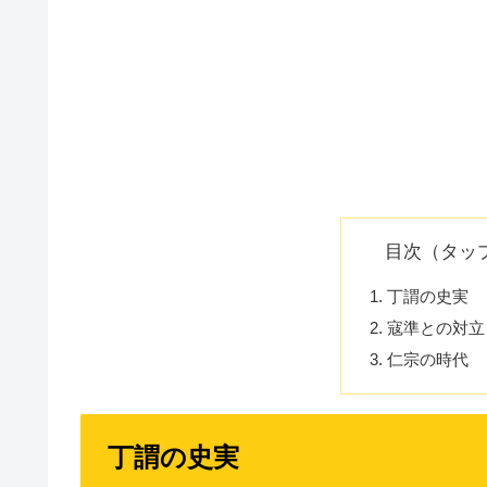
目次（タッ
丁謂の史実
寇準との対立
仁宗の時代
丁謂の史実