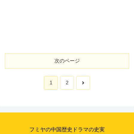
次のページ
次
1
2
へ
フミヤの中国歴史ドラマの史実