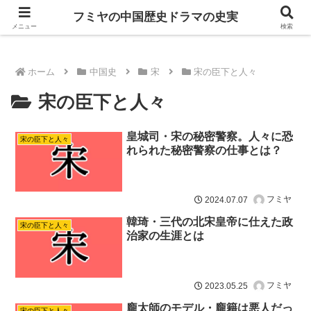
ドラマは歴史を知るともっと面白い！
フミヤの中国歴史ドラマの史実
メニュー
検索
ホーム
中国史
宋
宋の臣下と人々
宋の臣下と人々
皇城司・宋の秘密警察。人々に恐
宋の臣下と人々
れられた秘密警察の仕事とは？
フミヤ
2024.07.07
韓琦・三代の北宋皇帝に仕えた政
宋の臣下と人々
治家の生涯とは
フミヤ
2023.05.25
龐太師のモデル・龐籍は悪人だっ
宋の臣下と人々