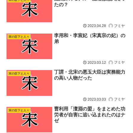
たの？
フミヤ
2023.04.28
李用和・李宸妃（宋真宗の妃）の
宋の臣下と人々
弟
フミヤ
2023.03.12
丁謂・北宋の悪玉大臣は実務能力
宋の臣下と人々
の高い人物だった
フミヤ
2023.03.03
曹利用「澶淵の盟」をまとめた功
宋の臣下と人々
労者が自害に追い込まれたのはナ
ゼ