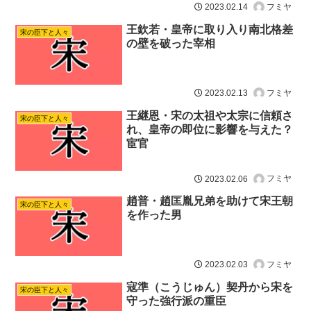
フミヤ
2023.02.14
王欽若・皇帝に取り入り南北格差
宋の臣下と人々
の壁を破った宰相
フミヤ
2023.02.13
王継恩・宋の太祖や太宗に信頼さ
宋の臣下と人々
れ、皇帝の即位に影響を与えた？
宦官
フミヤ
2023.02.06
趙普・趙匡胤兄弟を助けて宋王朝
宋の臣下と人々
を作った男
フミヤ
2023.02.03
寇準（こうじゅん）契丹から宋を
宋の臣下と人々
守った強行派の重臣