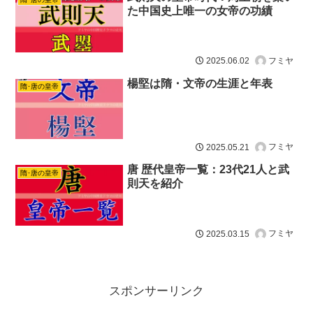
た中国史上唯一の女帝の功績
フミヤ
2025.06.02
楊堅は隋・文帝の生涯と年表
隋･唐の皇帝
フミヤ
2025.05.21
唐 歴代皇帝一覧：23代21人と武
隋･唐の皇帝
則天を紹介
フミヤ
2025.03.15
スポンサーリンク