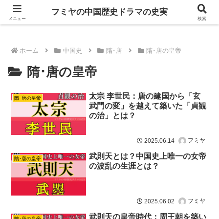
ドラマは歴史を知るともっと面白い！
フミヤの中国歴史ドラマの史実
メニュー
検索
ホーム
中国史
隋･唐
隋･唐の皇帝
隋･唐の皇帝
太宗 李世民：唐の建国から「玄
隋･唐の皇帝
武門の変」を越えて築いた「貞観
の治」とは？
フミヤ
2025.06.14
武則天とは？中国史上唯一の女帝
隋･唐の皇帝
の波乱の生涯とは？
フミヤ
2025.06.02
武則天の皇帝時代：周王朝を築い
隋･唐の皇帝