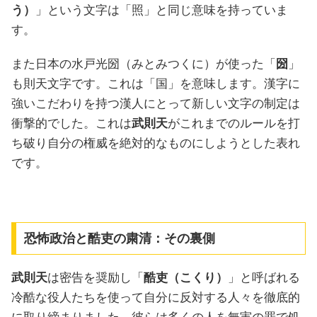
う）
」という文字は「照」と同じ意味を持っていま
す。
また日本の水戸光圀（みとみつくに）が使った「
圀
」
も則天文字です。これは「国」を意味します。漢字に
強いこだわりを持つ漢人にとって新しい文字の制定は
衝撃的でした。これは
武則天
がこれまでのルールを打
ち破り自分の権威を絶対的なものにしようとした表れ
です。
恐怖政治と酷吏の粛清：その裏側
武則天
は密告を奨励し「
酷吏（こくり）
」と呼ばれる
冷酷な役人たちを使って自分に反対する人々を徹底的