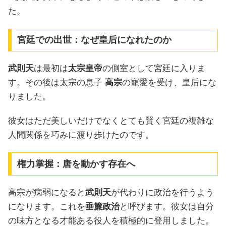
た。
宮廷での出世：なぜ皇后になれたのか
武則天
は最初は
太宗皇帝
の側室として宮廷に入りま
す。その後は太宗の息子
高宗
の寵愛を受け、皇后にな
りました。
彼女はただ美しいだけでなくとても賢く宮廷の複雑な
人間関係を巧みに渡り歩けたのです。
権力掌握：唐を動かす存在へ
高宗が病弱になると
武則天
が代わりに政治を行うよう
になります。これを
垂簾政治
と呼びます。彼女は自分
の味方となる才能ある役人を積極的に登用しました。