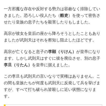
一方邪魔な存在や反対する勢力は容赦なく排除してい
きました。恐ろしい役人たち（
酷吏
）を使って密告さ
せたり皇族の息子たちを殺害したりもしました。
高宗が彼女を皇后の座から降ろそうとしたこともあり
ましたが武則天はそれを察知し阻止したほどです。
高宗が亡くなると息子の
李顕（りけん）
が皇帝になり
ます。しかし武則天はすぐに彼を廃位させ、別の息子
李旦（りたん）
を皇帝に据えました。
この李旦も武則天の言いなりで実権はありません。こ
の間も皇族たちが何度も武則天に反発して兵を挙げま
すが、すべて打ち破られ皆殺しに近い状態になりま
す。