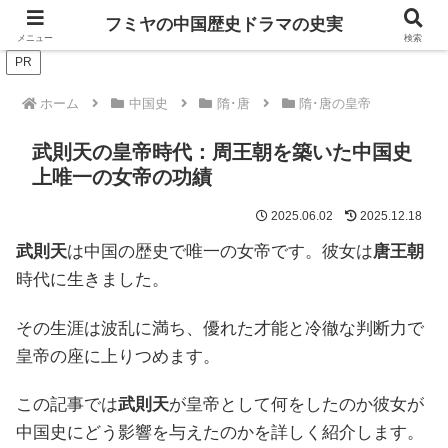
ドラマは歴史を知るともっと面白い！
フミヤの中国歴史ドラマの史実
メニュー
検索
PR
ホーム
中国史
隋･唐
隋･唐の皇帝
武則天の皇帝時代：周王朝を築いた中国史
上唯一の女帝の功績
2025.06.02
2025.12.18
武則天
は中国の歴史で唯一の女帝です。彼女は
唐王朝
時代に生きました。
その生涯は波乱に満ち、優れた才能と冷徹な判断力で
皇帝の座に上りつめます。
この記事では
武則天
が皇帝として何をしたのか彼女が
中国史にどう影響を与えたのかを詳しく紹介します。