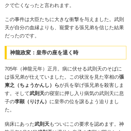
クで亡くなったと言われます。
この事件は大臣たちに大きな衝撃を与えました。武則
天が自分の血縁よりも、寵愛する張兄弟を信じた結果
だったのです。
神龍政変：皇帝の座を退く時
705年（神龍元年）正月。病に伏せる武則天のそばに
は張兄弟が仕えていました。この状況を見た宰相の
張
柬之（ちょうかんし）ら
が兵を挙げ張兄弟を殺害しま
す。そして
武則天
の寝室に押し入り病気の武則天に息
子の
李顕（りけん）
に皇帝の位を譲るよう迫りまし
た。
病床にあった
武則天
もついにこの要求を認めます。神