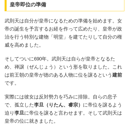
皇帝即位の準備
武則天は自分が皇帝になるための準備を始めます。女
帝の誕生を予言するお経を作って広めたり、皇帝が政
治を行う特別な建物「明堂」を建てたりして自分の権
威を高めました。
そしてついに690年。武則天は自らが皇帝となるた
め、禅譲（ぜんじょう）という形を取りました。これ
は前王朝の皇帝が徳のある人物に位を譲るという
建前
です。
実際には彼女は反対勢力を巧みに排除。自らの息子
で、孤立した
李旦（りたん、睿宗）
に帝位を譲るよう
迫り
李旦
に帝位を譲ると言わせます。そして武則天は
皇帝の位に就きました。