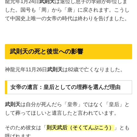
龍元年1月24日
武則天
は退位し息子の李顕が即位しま
した。国号も「周」から「唐」に戻されます。こうし
て中国史上唯一の女帝の時代は終わりを告げました。
武則天の死と後世への影響
神龍元年11月26日
武則天
は82歳で亡くなりました。
女帝の遺言：皇后としての埋葬を選んだ理由
武則天
は自分が死んだら「皇帝」ではなく「皇后」と
して葬ってほしいと遺言したと言われています。
そのため彼女は「
則天武后（そくてんぶこう）
」とも
呼ばれます。