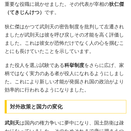
重要な役職に就かせました。その代表が宰相の
狄仁傑
（てきじんけつ）
です。
狄仁傑はかつて武則天の密告制度を批判して左遷され
ましたが武則天は彼を呼び戻しその才能を高く評価し
ました。これは彼女が恐怖だけでなく人の心を掴むこ
とにも長けていたことを示しています。
また役人を選ぶ試験である
科挙制度
をさらに広げ、家
柄ではなく実力のある者が役人になれるようにしまし
た。これにより新しい才能が発掘され国の政治がより
効率的に行われるようになりました。
対外政策と国力の変化
武則天
は国内の権力争いに夢中になり、国土防衛は疎