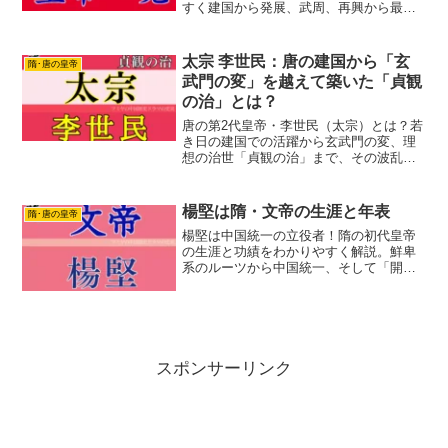
すく建国から発展、武周、再興から最盛
期、安史の乱後の停滞期、衰退期、戦乱
の時代と6つの時代に分けて解説します。
太宗 李世民：唐の建国から「玄
隋･唐の皇帝
武門の変」を越えて築いた「貞観
の治」とは？
唐の第2代皇帝・李世民（太宗）とは？若
き日の建国での活躍から玄武門の変、理
想の治世「貞観の治」まで、その波乱の
生涯と功績を解説。唐王朝を建国し、
「貞観の治」で知られる第2代皇帝・李世
民。若き日の活躍から玄武門の変、そし
楊堅は隋・文帝の生涯と年表
隋･唐の皇帝
て名君としての統治、その功績と課題に
楊堅は中国統一の立役者！隋の初代皇帝
迫ります。
の生涯と功績をわかりやすく解説。鮮卑
系のルーツから中国統一、そして「開皇
の治」が後世に与えた影響まで、楊堅の
すべてを知り隋の歴史的意義を理解しま
しょう。
スポンサーリンク