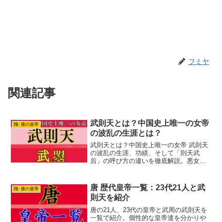
フミヤ
関連記事
武則天とは？中国史上唯一の女帝
隋･唐の皇帝
の波乱の生涯とは？
武則天とは？中国史上唯一の女帝 武則天
の波乱の生涯、功績、そして「則天武
后」の呼び方の違いを徹底解説。悪女と
評された背景や、ドラマ情報も紹介しま
す。
唐 歴代皇帝一覧：23代21人と武
隋･唐の皇帝
則天を紹介
唐の21人、23代の皇帝と武周の武則天を
一覧で紹介。個性的な皇帝達を分かりや