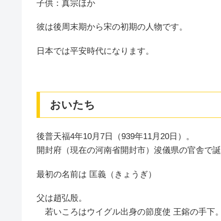
子供：真宗ほか
彼は後周末期から宋の初期の人物です。
日本では平安時代になります。
おいたち
後普天福4年10月7日（939年11月20日）。
開封府（現在の河南省開封市）浚儀県の官舎で誕
最初の名前は 匡義（きょうぎ）
父は趙弘殷。
若いころはウイグル出身の節度使 王鎔の手下