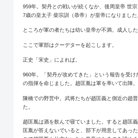
959年。契丹との戦いが続くなか、後周皇帝 世宗
7歳の皇太子 柴宗訓（恭帝）が皇帝になりました
ところが軍の者たちは幼い皇帝が不満。成人した
ここで軍部はクーデターを起こします。
正史「宋史」によれば。
960年。「契丹が攻めてきた」という報告を受
の指揮を命じました。趙匡胤は軍を率いて出陣。
陳橋での野営中。武将たちが趙匡義と側近の趙普
た。
趙匡胤は酒を飲んで寝ていました。すると趙匡義
匡胤が答えないでいると、部下が用意してあった