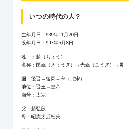
いつの時代の人？
生年月日：939年11月20日
没年月日：997年5月8日
姓 ：趙（ちょう）
名称：匡義（きょうぎ）→光義（こうぎ）→炅
国：後晋→後周→宋（北宋）
地位：晋王→皇帝
廟号：太宗
父：趙弘殷
母：昭憲太后杜氏