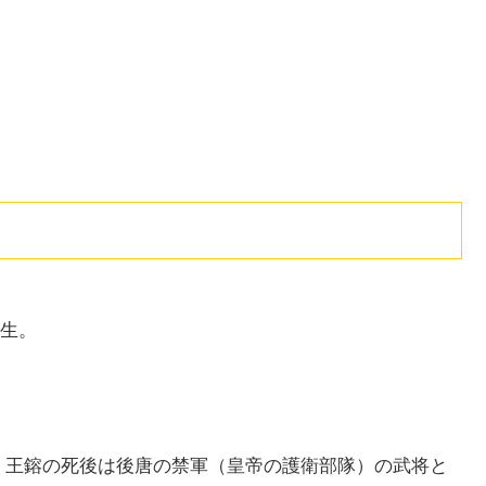
生。
。王鎔の死後は後唐の禁軍（皇帝の護衛部隊）の武将と