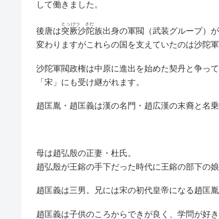
して働きました。
とっけつ さだ
後唐は
突厥沙陀
族出身の軍閥（武装グループ）が
変わりますがこれらの国を支えていたのは沙陀軍
沙陀軍閥政権は中原に進出を始めた契丹と争って
「宋」にも受け継がれます。
趙匡胤・趙匡義は漢の名門・趙広漢の末裔と名乗
母は趙弘殷の正妻・杜氏。
趙弘殷が王鎔の手下だった時代に王鎔の部下の娘
趙匡義は三男。兄には宋の初代皇帝になる趙匡胤
趙匡義は子供のころからできが良く、学問が好き