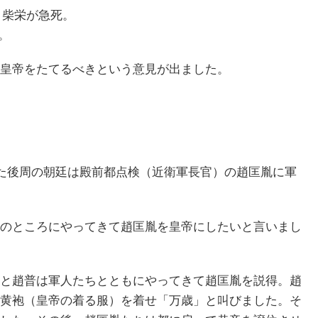
 柴栄が急死。
。
皇帝をたてるべきという意見が出ました。
けた後周の朝廷は殿前都点検（近衛軍長官）の趙匡胤に軍
のところにやってきて趙匡胤を皇帝にしたいと言いまし
と趙普は軍人たちとともにやってきて趙匡胤を説得。趙
黄袍（皇帝の着る服）を着せ「万歳」と叫びました。そ