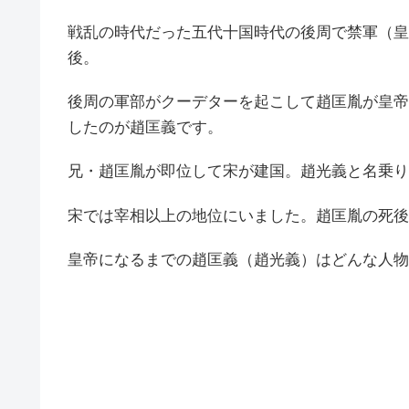
戦乱の時代だった五代十国時代の後周で禁軍（皇
後。
後周の軍部がクーデターを起こして趙匡胤が皇帝
したのが趙匡義です。
兄・趙匡胤が即位して宋が建国。趙光義と名乗り
宋では宰相以上の地位にいました。趙匡胤の死後
皇帝になるまでの趙匡義（趙光義）はどんな人物