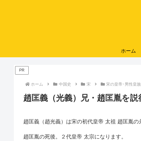
ホーム
PR
ホーム
中国史
宋
宋の皇帝･男性皇
趙匡義（光義）兄・趙匡胤を説
趙匡義（趙光義）は宋の初代皇帝 太祖 趙匡胤の
趙匡胤の死後。２代皇帝 太宗になります。