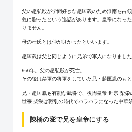
父の趙弘殷が学問好きな趙匡義のため淮南を占領
義に贈ったという逸話があります。皇帝になった
りません。
母の杜氏とは仲が良かったといいます。
趙匡義は父と同じように兄弟で軍人になりました
956年。父の趙弘殷が死亡。
その後は禁軍の将軍をしていた兄・趙匡胤のもと
兄・趙匡胤も有能な武将で、後周皇帝 世宗 柴
世宗 柴栄は戦乱の時代でバラバラになった中華
陳橋の変で兄を皇帝にする