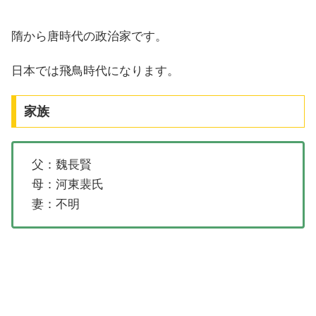
隋から唐時代の政治家です。
日本では飛鳥時代になります。
家族
父：魏長賢
母：河東裴氏
妻：不明