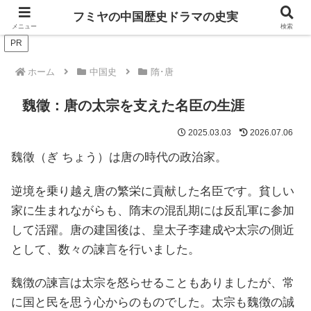
ドラマは歴史を知るともっと面白い！
フミヤの中国歴史ドラマの史実
メニュー
検索
PR
ホーム
中国史
隋･唐
魏徵：唐の太宗を支えた名臣の生涯
2025.03.03
2026.07.06
魏徵（ぎ ちょう）は唐の時代の政治家。
逆境を乗り越え唐の繁栄に貢献した名臣です。貧しい
家に生まれながらも、隋末の混乱期には反乱軍に参加
して活躍。唐の建国後は、皇太子李建成や太宗の側近
として、数々の諫言を行いました。
魏徴の諫言は太宗を怒らせることもありましたが、常
に国と民を思う心からのものでした。太宗も魏徴の誠