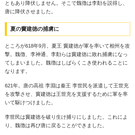
ともあり降伏しません。そこで魏徴は李勣を説得し、
唐に降伏させました。
夏の竇建徳の捕虜に
ところが618年9月。夏王 竇建徳が軍を率いて相州を攻
撃。魏徴、李神通、李勣らは竇建徳に敗れ捕虜になっ
てしまいました。魏徴はしばらくこき使われることに
なります。
621年。唐の高祖 李淵は秦王 李世民を派遣して王世充
を攻撃させ、竇建徳は王世充を支援するために軍を率
いて駆けつけました。
李世民は竇建徳を破り生け捕りにしました。これによ
り、魏徴は再び唐に戻ることができました。