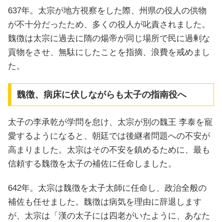
637年。太宗が地方視察をした際、州県の役人の供物
が不十分だったため、多くの役人が叱責されました。
魏徴は太宗に過去に隋の煬帝が同じ場所で民に過剰な
貢物をさせ、無駄にしたことを指摘、浪費を戒めまし
た。
魏徴、病床に伏しながらも太子の指南役へ
太子の李承乾が学問を怠け、太宗が別の魏王 李泰を寵
愛するようになると、朝廷では後継者問題への不安が
高まりました。太宗はその不安を鎮めるために、最も
信頼する魏徴を太子の補佐に任命しました。
642年。太宗は魏徴を太子太師に任命し、政治全般の
補佐も任せました。魏徴は病気を理由に辞退します
が、太宗は「漢の太子には四老がいたように、あなた