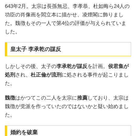
643年2月。太宗は長孫無忌、李孝恭、杜如晦ら24人の
功臣の肖像画を閻立本に描かせ、凌煙閣に飾りまし
た。魏徴もその一人で第4位の評価が与えられていま
した。
皇太子 李承乾の謀反
しかしその後、太子の
李承乾が謀反
を計画。
侯君集が
処刑
され、
杜正倫が流刑
に処される事件が起こりまし
た。
魏徴
はかつてこの二人を太宗に
推薦
しており、太宗は
魏徴が党派を作っていたのではないかと疑い始めまし
た。
婚約を破棄