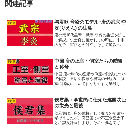
関連記事
与君歌 斉焱のモデル･唐の武宗 李
隋･唐
炎(りえん) の生涯
唐の第18代皇帝・武宗 李炎の生涯を詳し
く解説。仇士良に担がれての即位、牛李
の党争、宦官との対立、そして道教への
傾倒など激動の時代を生き抜いた武宗皇
帝の生涯を紹介します。
中国 唐の正室・側室たちの階級
隋･唐
と称号
中国 唐の時代の皇后や側室の階級につい
て解説。皇后の役割や後宮の仕組み、側
室の階級についてわかりやすく解説しま
す。ドラマを見る際のポイントも紹介。
侯君集：李世民に仕えた建国功臣
隋･唐
の栄光と最後
侯君集は、唐の武将として数々の功績を
挙げましたが、高昌国での不正や皇太子
との謀反計画により、その生涯を閉じま
した。彼の波乱に満ちた生涯を、幼少期
から最期までわかりやすく解説します。