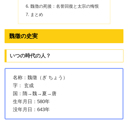
魏徴の死後：名誉回復と太宗の悔恨
まとめ
魏徵の史実
いつの時代の人？
名称：魏徵（ぎ ちょう）
字： 玄成
国：隋→魏→夏→唐
生年月日：580年
没年月日：643年