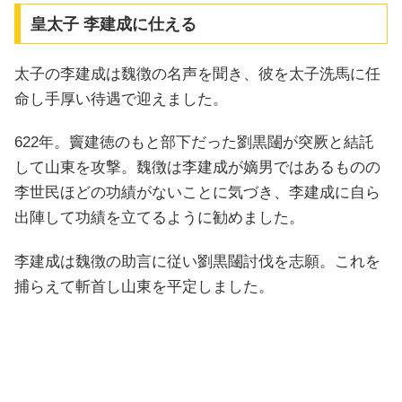
皇太子 李建成に仕える
太子の李建成は魏徴の名声を聞き、彼を太子洗馬に任
命し手厚い待遇で迎えました。
622年。竇建徳のもと部下だった劉黒闥が突厥と結託
して山東を攻撃。魏徴は李建成が嫡男ではあるものの
李世民ほどの功績がないことに気づき、李建成に自ら
出陣して功績を立てるように勧めました。
李建成は魏徴の助言に従い劉黒闥討伐を志願。これを
捕らえて斬首し山東を平定しました。