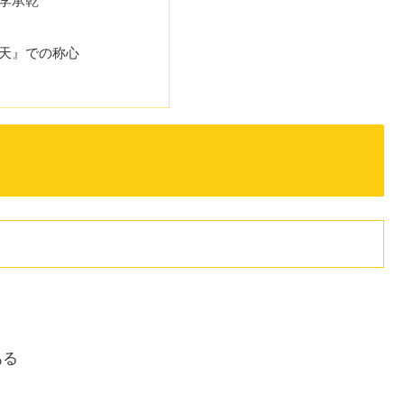
李承乾
天』での称心
ある