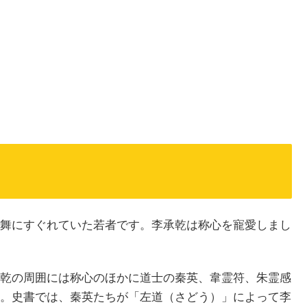
舞にすぐれていた若者です。李承乾は称心を寵愛しまし
乾の周囲には称心のほかに道士の秦英、韋霊符、朱霊感
。史書では、秦英たちが「左道（さどう）」によって李