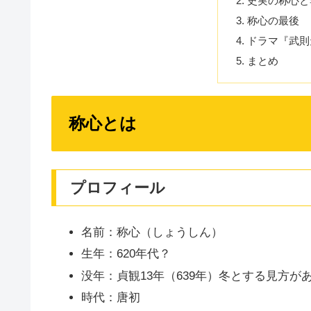
史実の称心と
称心の最後
ドラマ『武則
まとめ
称心とは
プロフィール
名前：称心（しょうしん）
生年：620年代？
没年：貞観13年（639年）冬とする見方が
時代：唐初