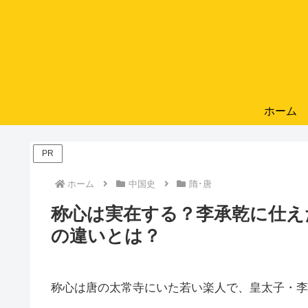
ホーム
PR
ホーム
中国史
隋･唐
称心は実在する？李承乾に仕え
の違いとは？
称心は唐の太常寺にいた若い楽人で、皇太子・李