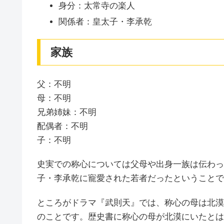
身分：太常寺の楽人
関係者：皇太子・李承乾
家族
父：不明
母：不明
兄弟姉妹：不明
配偶者：不明
子：不明
史実での称心については父母や出身一族は伝わっ
子・李承乾に寵愛された若者だったということで
ところがドラマ『武則天』では、称心の母は北漠
のことです。歴史書に称心の母が北漠にいたとは