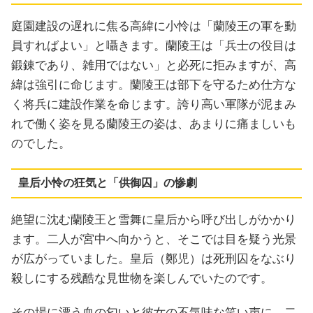
庭園建設の遅れに焦る高緯に小怜は「蘭陵王の軍を動
員すればよい」と囁きます。蘭陵王は「兵士の役目は
鍛錬であり、雑用ではない」と必死に拒みますが、高
緯は強引に命じます。蘭陵王は部下を守るため仕方な
く将兵に建設作業を命じます。誇り高い軍隊が泥まみ
れで働く姿を見る蘭陵王の姿は、あまりに痛ましいも
のでした。
皇后小怜の狂気と「供御囚」の惨劇
絶望に沈む蘭陵王と雪舞に皇后から呼び出しがかかり
ます。二人が宮中へ向かうと、そこでは目を疑う光景
が広がっていました。皇后（鄭児）は死刑囚をなぶり
殺しにする残酷な見世物を楽しんでいたのです。
その場に漂う血の匂いと彼女の不気味な笑い声に、二