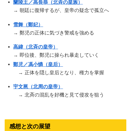
蘭陵王／高長恭（北斉の皇族）
→ 朝廷に復帰するが、皇帝の疑念で孤立へ
雪舞（鄭妃）
→ 鄭児の正体に気づき警戒を強める
高緯（北斉の皇帝）
→ 即位後、鄭児に操られ暴走していく
鄭児／馮小憐（皇后）
→ 正体を隠し皇后となり、権力を掌握
宇文邕（北周の皇帝）
→ 北斉の混乱を好機と見て侵攻を狙う
感想と次の展望