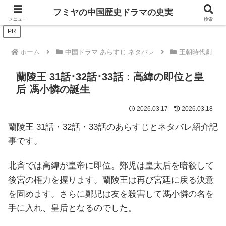
ドラマは歴史を知るともっと面白い！
フミヤの中国歴史ドラマの史実
メニュー
検索
PR
ホーム
中国ドラマ あらすじ ネタバレ
王朝時代劇
蘭陵王 31話･32話･33話：高緯の即位と皇
后 馮小憐の誕生
2026.03.17
2026.03.18
蘭陵王 31話・32話・33話のあらすじとネタバレ紹介記
事です。
北斉では高緯が皇帝に即位。鄭児は皇太后を暗殺して
後宮の権力を握ります。蘭陵王は再び宮廷に戻る決意
を固めます。さらに鄭児は友を殺害して馮小憐の名を
手に入れ、皇后となるのでした。