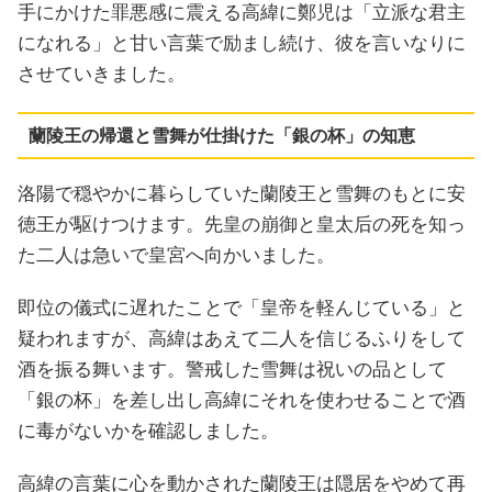
手にかけた罪悪感に震える高緯に鄭児は「立派な君主
になれる」と甘い言葉で励まし続け、彼を言いなりに
させていきました。
蘭陵王の帰還と雪舞が仕掛けた「銀の杯」の知恵
洛陽で穏やかに暮らしていた蘭陵王と雪舞のもとに安
徳王が駆けつけます。先皇の崩御と皇太后の死を知っ
た二人は急いで皇宮へ向かいました。
即位の儀式に遅れたことで「皇帝を軽んじている」と
疑われますが、高緯はあえて二人を信じるふりをして
酒を振る舞います。警戒した雪舞は祝いの品として
「銀の杯」を差し出し高緯にそれを使わせることで酒
に毒がないかを確認しました。
高緯の言葉に心を動かされた蘭陵王は隠居をやめて再