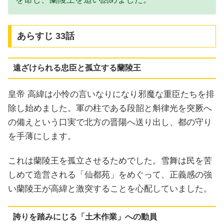
あらすじ 33話
遠ざけられる忠臣と孤立する蘭陵王
皇帝 高緯は小怜の言いなりになり邪魔な重臣たちを排
除し始めました。軍の柱である段韶と斛律光を突厥へ
の備えという口実で北方の晋陽へ送り出し、都の守り
を手薄にします。
これは蘭陵王を孤立させるためでした。雪舞は民を苦
しめて造営される「仙都苑」をめぐって、正義感の強
い蘭陵王が高緯と激突することを心配していました。
誇りを踏みにじる「土木作業」への動員