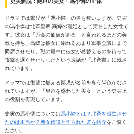
史実解説：絶世の美女・馮小憐の正体
ドラマでは鄭児が「馮小憐」の名を奪いますが、史実
の馮小憐は北斉皇帝 高緯の寵妃として実在した女性で
す。彼女は「万金の価値がある」と言われるほどの美
貌を持ち、高緯は彼女に溺れるあまり軍事会議にまで
同席させたり、戦の最中に彼女が着替えるのを待って
攻撃を遅らせたりしたという逸話が『北斉書』に残さ
れています。
ドラマでは復讐に燃える鄭児が名前を奪う脚色がなさ
れていますが、「皇帝を惑わした美女」という史実上
の役割を再現しています。
史実の馮小憐については
馮小憐とは？北斉を滅亡させ
たのは本当か？悪女伝説と作られた姿を紹介
をご覧く
ださい。