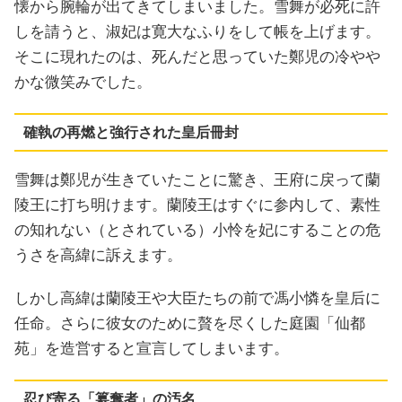
懐から腕輪が出てきてしまいました。雪舞が必死に許
しを請うと、淑妃は寛大なふりをして帳を上げます。
そこに現れたのは、死んだと思っていた鄭児の冷やや
かな微笑みでした。
確執の再燃と強行された皇后冊封
雪舞は鄭児が生きていたことに驚き、王府に戻って蘭
陵王に打ち明けます。蘭陵王はすぐに参内して、素性
の知れない（とされている）小怜を妃にすることの危
うさを高緯に訴えます。
しかし高緯は蘭陵王や大臣たちの前で馮小憐を皇后に
任命。さらに彼女のために贅を尽くした庭園「仙都
苑」を造営すると宣言してしまいます。
忍び寄る「簒奪者」の汚名