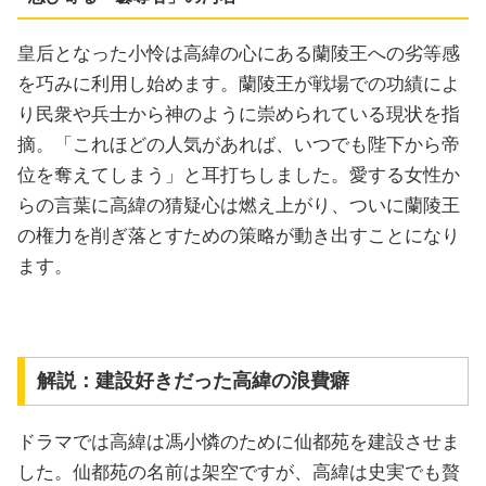
皇后となった小怜は高緯の心にある蘭陵王への劣等感
を巧みに利用し始めます。蘭陵王が戦場での功績によ
り民衆や兵士から神のように崇められている現状を指
摘。「これほどの人気があれば、いつでも陛下から帝
位を奪えてしまう」と耳打ちしました。愛する女性か
らの言葉に高緯の猜疑心は燃え上がり、ついに蘭陵王
の権力を削ぎ落とすための策略が動き出すことになり
ます。
解説：建設好きだった高緯の浪費癖
ドラマでは高緯は馮小憐のために仙都苑を建設させま
した。仙都苑の名前は架空ですが、高緯は史実でも贅