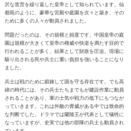
沢な造営を繰り返した皇帝として知られています。仙
都苑のように、豪華な宮殿や庭園を次々と築き、その
ために多くの人々が動員されました。
問題だったのは、その規模と頻度です。中国皇帝の庭
園は規模が大きくて皇帝の権威や快楽を満たす目的で
行われることが多く、結果として財政を圧迫。現場に
駆り出される民や兵士に重い負担を強いることになり
ました。
兵士は戦のために鍛錬して国を守る存在です。でも高
緯の時代には、その兵士たちまでもが建設作業に動員
されることがあり、軍の士気や戦力の低下にもつなが
っていきます。これは外敵の脅威がある中では致命的
な判断でした。ドラマでは蘭陵王が代表として犠牲に
なっていますが、史実では他の部隊の兵士も動員され
ています。