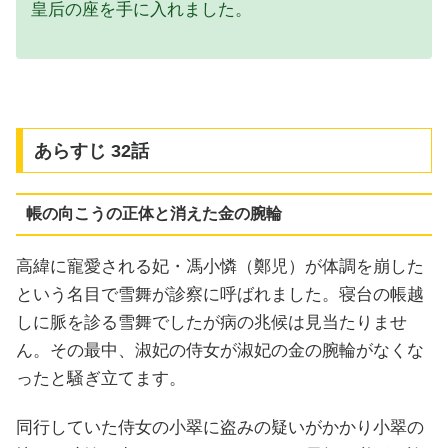
皇后の座を手に入れました。
あらすじ 32話
帳の向こうの正体と消えた金の腕輪
高緯に寵愛される妃・馮小憐（鄭児）が体調を崩した
という名目で雪舞が診察に呼ばれました。寝台の帳越
しに脈を診る雪舞でしたが病の兆候は見当たりませ
ん。その最中、淑妃の侍女が淑妃の金の腕輪がなくな
ったと騒ぎ立てます。
同行していた侍女の小翠に盗みの疑いがかかり小翠の