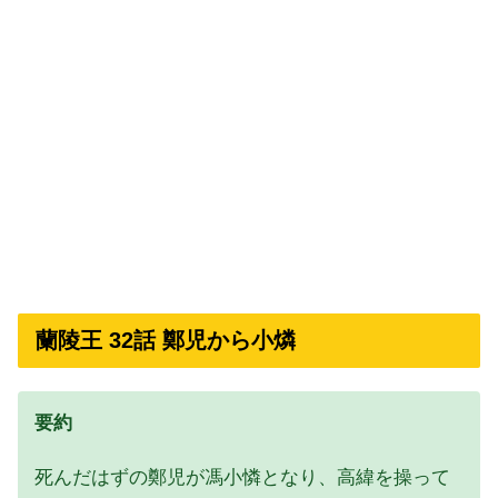
蘭陵王 32話 鄭児から小燐
要約
死んだはずの鄭児が馮小憐となり、高緯を操って