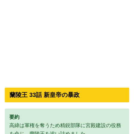
蘭陵王 33話 新皇帝の暴政
要約
高緯は軍権を奪うため精鋭部隊に宮殿建設の役務
を命じ、蘭陵王を追い詰めました。