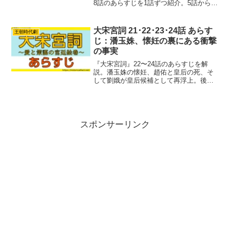
8話のあらすじを1話ずつ紹介。5話から8
話の間には堤防決壊、皇子誕生、皇帝交
代、皇子が人質になるという重要な出来
事が続きます。この記事ではドラマの注
大宋宮詞 21･22･23･24話 あらす
王朝時代劇
目点、史実との...
じ：潘玉姝、懐妊の裏にある衝撃
の事実
『大宋宮詞』22〜24話のあらすじを解
説。潘玉姝の懐妊、趙佑と皇后の死、そ
して劉娥が皇后候補として再浮上。後宮
の愛憎劇と陰謀が交錯する展開を詳しく
振り返ります。
スポンサーリンク