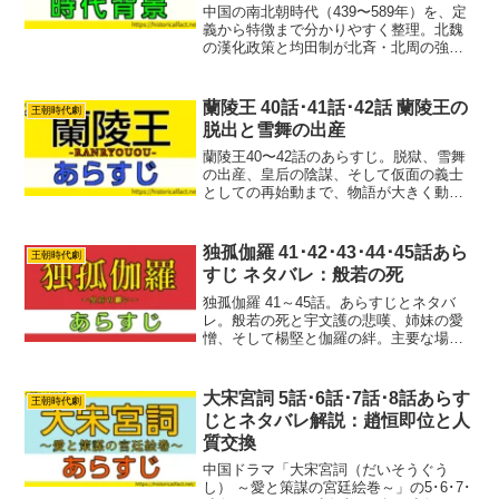
中国の南北朝時代（439〜589年）を、定
義から特徴まで分かりやすく整理。北魏
の漢化政策と均田制が北斉・北周の強さ
にどうつながったか、蘭陵王・高長恭の
史実、北斉滅亡から隋統一までを時系列
で解説します。
蘭陵王 40話･41話･42話 蘭陵王の
王朝時代劇
脱出と雪舞の出産
蘭陵王40〜42話のあらすじ。脱獄、雪舞
の出産、皇后の陰謀、そして仮面の義士
としての再始動まで、物語が大きく動く
重要展開を分かりやすく整理。
独孤伽羅 41･42･43･44･45話あら
王朝時代劇
すじ ネタバレ：般若の死
独孤伽羅 41～45話。あらすじとネタバ
レ。般若の死と宇文護の悲嘆、姉妹の愛
憎、そして楊堅と伽羅の絆。主要な場面
ごとに、分かりやすく解説します。
大宋宮詞 5話･6話･7話･8話あらす
王朝時代劇
じとネタバレ解説：趙恒即位と人
質交換
中国ドラマ「大宋宮詞（だいそうぐう
し） ～愛と策謀の宮廷絵巻～」の5･6･7･