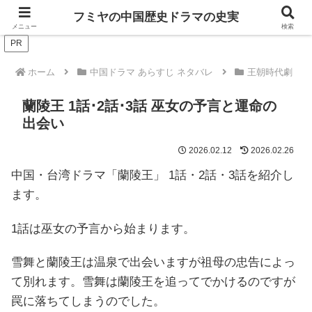
ドラマは歴史を知るともっと面白い！
フミヤの中国歴史ドラマの史実
メニュー
検索
PR
ホーム
中国ドラマ あらすじ ネタバレ
王朝時代劇
蘭陵王 1話･2話･3話 巫女の予言と運命の
出会い
2026.02.12
2026.02.26
中国・台湾ドラマ「蘭陵王」 1話・2話・3話を紹介し
ます。
1話は巫女の予言から始まります。
雪舞と蘭陵王は温泉で出会いますが祖母の忠告によっ
て別れます。雪舞は蘭陵王を追ってでかけるのですが
罠に落ちてしまうのでした。