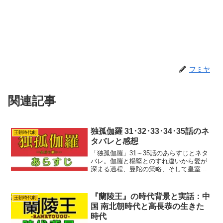
フミヤ
関連記事
独孤伽羅 31･32･33･34･35話のネ
王朝時代劇
タバレと感想
「独孤伽羅」31～35話のあらすじとネタ
バレ。伽羅と楊堅とのすれ違いから愛が
深まる過程、曼陀の策略、そして皇室の
権力闘争。場面ごとの詳細な解説と感想
で紹介します
『蘭陵王』の時代背景と実話：中
王朝時代劇
国 南北朝時代と高長恭の生きた
時代