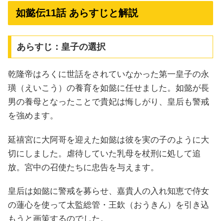
如懿伝11話 あらすじと解説
あらすじ：皇子の選択
乾隆帝はろくに世話をされていなかった第一皇子の永
璜（えいこう）の養育を如懿に任せました。如懿が長
男の養母となったことで貴妃は悔しがり、皇后も警戒
を強めます。
延禧宮に大阿哥を迎えた如懿は彼を実の子のように大
切にしました。虐待していた乳母を杖刑に処して追
放。宮中の召使たちに忠告を与えます。
皇后は如懿に警戒を募らせ、嘉貴人の入れ知恵で侍女
の蓮心を使って太監総管・王欽（おうきん）を引き込
もうと画策するのでした。