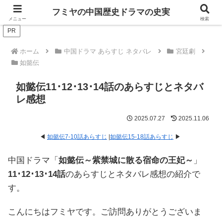
ドラマは歴史を知るともっと面白い！
フミヤの中国歴史ドラマの史実
メニュー
検索
PR
ホーム
中国ドラマ あらすじ ネタバレ
宮廷劇
如懿伝
如懿伝11･12･13･14話のあらすじとネタバ
レ感想
2025.07.27
2025.11.06
◀
如懿伝7-10話あらすじ
|
如懿伝15-18話あらすじ
▶
中国ドラマ「
如懿伝～紫禁城に散る宿命の王妃～
」
11･12･13･14話
のあらすじとネタバレ感想の紹介で
す。
こんにちはフミヤです。ご訪問ありがとうございま