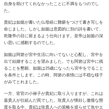
自身を助けてくれなかったことに不満をもつのでし
た。
貴妃は如懿が書いた仏母経に難癖をつけて書き写しを
命じました。しかし如懿は意図的に別の詩を書いて、
乾隆帝の目に留まるよう仕向けます。皇帝は如懿の深
い思いに感動するのでした。
如懿は阿箬が宮中生活に向いてないと心配し、宮中を
出て結婚することを望みました。でも阿箬は宮中に残
ることを懇願、如懿は25歳になったら宮中をでること
を条件とします。この時、阿箬の表情には不穏な様子
がみてとれました。
一方、宦官の小禄子が貴妃に取り入りますが、これは
嘉貴人が仕組んだ罠でした。玫貴人が懐妊し傲慢な態
度を取る中、貴妃は玫貴人への策略を巡らせて魚やエ