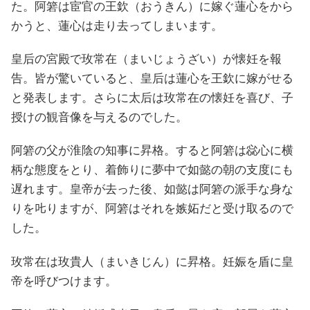
た。阿箬は宦官の王欽（おうきん）に嫁ぐ蓮心をから
かうと、蓮心は走り去ってしまいます。
皇后の宮殿で玫常在（まいじょうざい）が懐妊を報
告。皆が驚いていると、皇后は蓮心を王欽に嫁がせる
と発表します。さらに太后は玫常在の懐妊を喜び、子
授けの観音像を与えるのでした。
阿箬の父が淮陰の知事に昇格。すると阿箬は惢心に横
柄な態度をとり、着飾りに夢中で如懿の朝の支度にも
遅れます。皇帝が去った後、如懿は阿箬の派手な身な
りを𠮟りますが、阿箬はそれを嫉妬だと受け取るので
した。
玫常在は玫貴人（まいきじん）に昇格。妊娠を盾に皇
帝を呼びつけます。