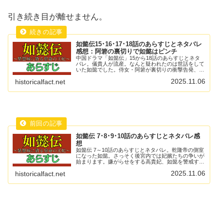
引き続き目が離せません。
如懿伝15･16･17･18話のあらすじとネタバレ
感想：阿箬の裏切りで如懿はピンチ
中国ドラマ「如懿伝」15から18話のあらすじとネタ
バレ。儀貴人が流産。なんと疑われたのは世話をして
いた如懿でした。侍女・阿箬が裏切りの衝撃告発、如
懿が裏切りと陰謀で失脚してしまいます。
2025.11.06
historicalfact.net
如懿伝 7･8･9･10話のあらすじとネタバレ感
想
如懿伝 7～10話のあらすじとネタバレ。乾隆帝の側室
になった如懿。さっそく後宮内では妃嬪たちの争いが
始まります。嫌がらせをする高貴妃、如懿を警戒する
富察皇后。如懿はどのように切り抜けるのでしょう
2025.11.06
historicalfact.net
か？