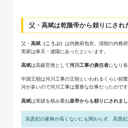
父・高斌は乾隆帝から頼りにされ
父・
高斌（こうぶ）
は内務府包衣。清朝の内務府
実家は奉天・遼陽にあったといいます。
高斌
は高級官僚として
河川工事の責任者
になり各
中国王朝は河川工事の王朝といわれるくらい頻繁
河が多いので河川工事は重要な仕事だったのです
高斌
は実績を積み重ね
皇帝からも頼りにされまし
高貴妃の家柄が高くないにも関わらず、高貴妃