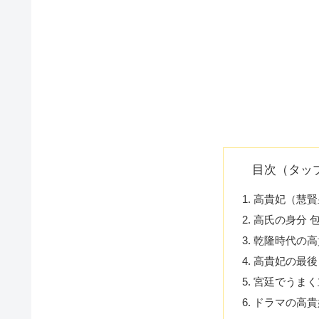
目次（タッ
高貴妃（慧賢
高氏の身分 
乾隆時代の高
高貴妃の最後
宮廷でうまく
ドラマの高貴