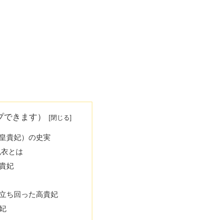
プできます）
皇貴妃）の史実
包衣とは
貴妃
立ち回った高貴妃
妃