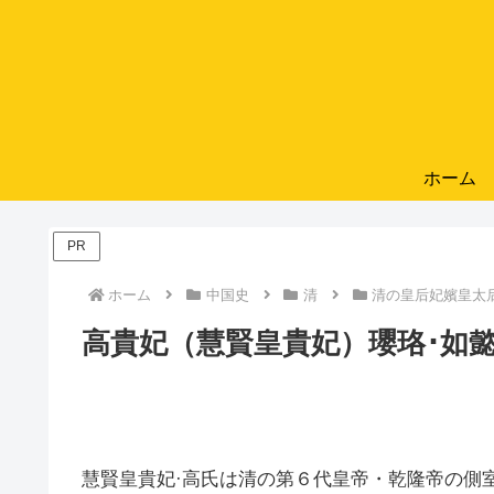
ホーム
PR
ホーム
中国史
清
清の皇后妃嬪皇太
高貴妃（慧賢皇貴妃）瓔珞･如
慧賢皇貴妃·高氏は清の第６代皇帝・乾隆帝の側