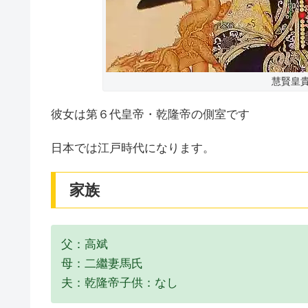
慧賢皇貴
彼女は第６代皇帝・乾隆帝の側室です
日本では江戸時代になります。
家族
父：高斌
母：二繼妻馬氏
夫：乾隆帝子供：なし