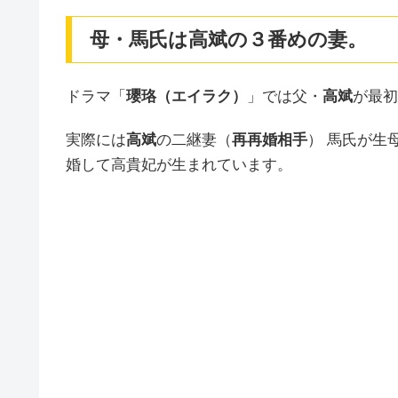
母・馬氏は高斌の３番めの妻。
ドラマ「
瓔珞（エイラク）
」では父・
高斌
が最初
実際には
高斌
の二継妻（
再再婚相手
） 馬氏が生
婚して高貴妃が生まれています。