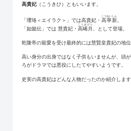
高貴妃
（こうきひ）ともいいます。
こうねいしん
「瓔珞＜エイラク＞」では高貴妃・
高寧新
。
こうきげつ
「如懿伝」では 慧貴妃・
高晞月
、として登場。
乾隆帝の寵愛を受け最終的には慧賢皇貴妃の地位
高い身分の出身ではなく子供もいませんが、頭が
ろがドラマでは悪役にしたてやすいようです。
史実の高貴妃はどんな人物だったのか紹介します