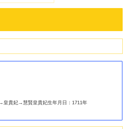
皇貴妃→慧賢皇貴妃生年月日：1711年