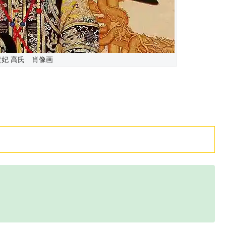
妃 高氏 肖像画