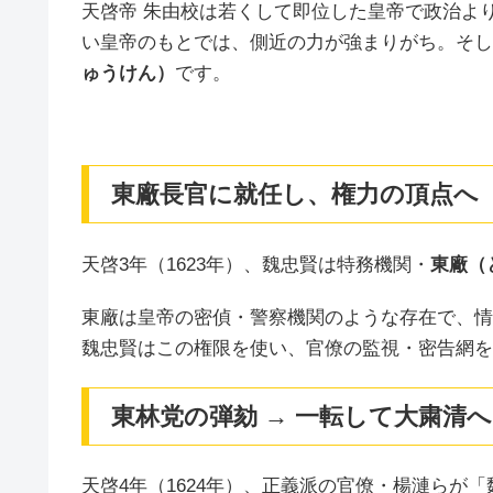
天啓帝 朱由校は若くして即位した皇帝で政治よ
い皇帝のもとでは、側近の力が強まりがち。そし
ゅうけん）
です。
東廠長官に就任し、権力の頂点へ
天啓3年（1623年）、魏忠賢は特務機関・
東廠（
東廠は皇帝の密偵・警察機関のような存在で、情
魏忠賢はこの権限を使い、官僚の監視・密告網を
東林党の弾劾 → 一転して大粛清へ
天啓4年（1624年）、正義派の官僚・楊漣らが