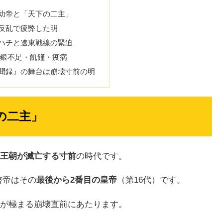
幼帝と「天下の二主」
反乱で疲弊した明
ハチと遼東戦線の緊迫
 銀不足・飢饉・疫病
聞録』の舞台は崩壊寸前の明
の二主」
王朝が滅亡する寸前
の時代です。
天啓帝はその
最後から2番目の皇帝
（第16代）です。
が極まる崩壊直前にあたります。