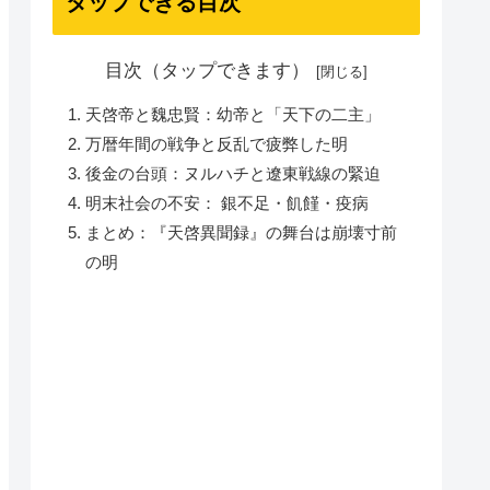
タップできる目次
目次（タップできます）
天啓帝と魏忠賢：幼帝と「天下の二主」
万暦年間の戦争と反乱で疲弊した明
後金の台頭：ヌルハチと遼東戦線の緊迫
明末社会の不安： 銀不足・飢饉・疫病
まとめ：『天啓異聞録』の舞台は崩壊寸前
の明