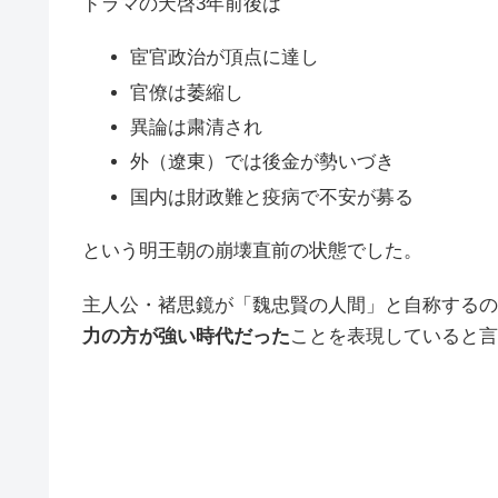
ドラマの天啓3年前後は
宦官政治が頂点に達し
官僚は萎縮し
異論は粛清され
外（遼東）では後金が勢いづき
国内は財政難と疫病で不安が募る
という明王朝の崩壊直前の状態でした。
主人公・褚思鏡が「魏忠賢の人間」と自称するの
力の方が強い時代だった
ことを表現していると言