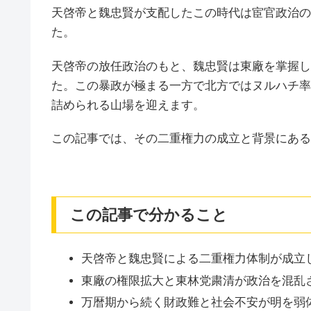
天啓帝と魏忠賢が支配したこの時代は宦官政治の
た。
天啓帝の放任政治のもと、魏忠賢は東廠を掌握し
た。この暴政が極まる一方で北方ではヌルハチ率
詰められる山場を迎えます。
この記事では、その二重権力の成立と背景にある
この記事で分かること
天啓帝と魏忠賢による二重権力体制が成立
東廠の権限拡大と東林党粛清が政治を混乱
万暦期から続く財政難と社会不安が明を弱