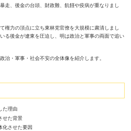
暴走、後金の台頭、財政難、飢饉や疫病が重なりまし
て権力の頂点に立ち東林党官僚を大規模に粛清しまし
いる後金が遼東を圧迫し、明は政治と軍事の両面で追い
政治・軍事・社会不安の全体像を紹介します。
した理由
させた背景
体化させた要因