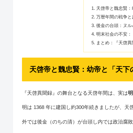
天啓帝と魏忠賢：
万暦年間の戦争と
後金の台頭：ヌル
明末社会の不安：
まとめ：『天啓異
天啓帝と魏忠賢：幼帝と「天下
『天啓異聞録』の舞台となる天啓年間は、実は
明
明は 1368 年に建国し約300年続きましたが、
外では後金（のちの清）が台頭し内では政治腐敗