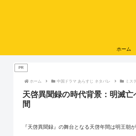
ホーム
PR
ホーム
中国ドラマ あらすじ ネタバレ
ミス
天啓異聞録の時代背景：明滅亡
間
『天啓異聞録』の舞台となる天啓年間は明王朝が