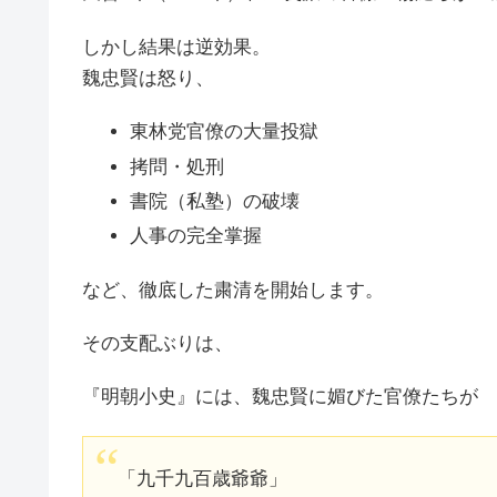
しかし結果は逆効果。
魏忠賢は怒り、
東林党官僚の大量投獄
拷問・処刑
書院（私塾）の破壊
人事の完全掌握
など、徹底した粛清を開始します。
その支配ぶりは、
『明朝小史』には、魏忠賢に媚びた官僚たちが
「九千九百歳爺爺」